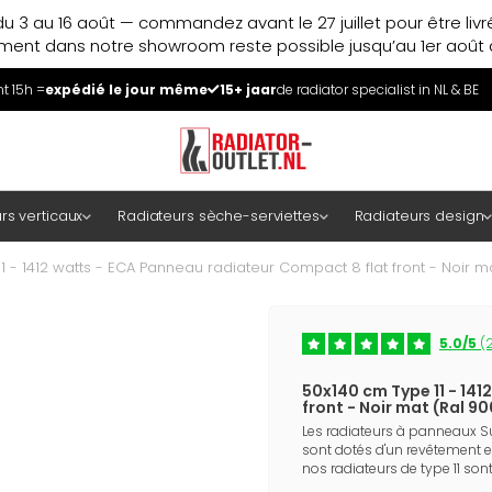
u 3 au 16 août — commandez avant le 27 juillet pour être liv
ment dans notre showroom reste possible jusqu’au 1er août à
 15h =
expédié le jour même
15+ jaar
de radiator specialist in NL & BE
rs verticaux
Radiateurs sèche-serviettes
Radiateurs design
1 - 1412 watts - ECA Panneau radiateur Compact 8 flat front - Noir m
5.0/5
(2
50x140 cm Type 11 - 14
front - Noir mat (Ral 9
Les radiateurs à panneaux S
sont dotés d'un revêtement e
nos radiateurs de type 11 sont 