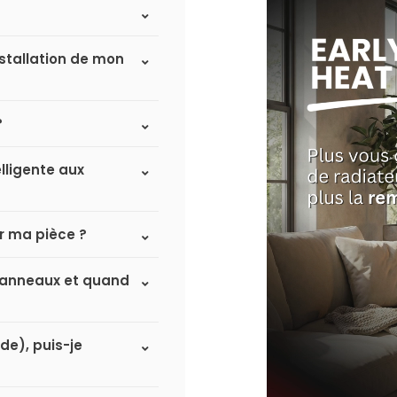
nstallation de mon
?
lligente aux
r ma pièce ?
à panneaux et quand
de), puis-je