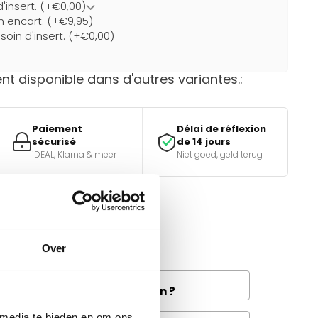
d'insert. (+€0,00)
un encart. (+€9,95)
soin d'insert. (+€0,00)
t disponible dans d'autres variantes.:
Paiement
Délai de réflexion
sécurisé
de 14 jours
iDEAL, Klarna & meer
Niet goed, geld terug
e bon choix ?
tiques.
Over
and la livraison de fret à
e disponible dans votre région ?
 media te bieden en om ons