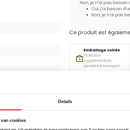
Non, je n'ai pas besoin 
Oui, j'ai besoin d'
Non, je n'ai pas be
Ce produit est égalemen
Emballage solide
Protection
supplémentaire
pendant le transport
Besoin d'aide pour faire l
Utilisez l'un de nos outils pra
Details
Qu
est-ell
 van cookies
ent en advertenties te personaliseren, om functies voor social