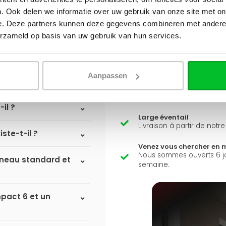
Q
A
. Ook delen we informatie over uw gebruik van onze site met on
e. Deze partners kunnen deze gegevens combineren met andere i
erzameld op basis van uw gebruik van hun services.
Avez-vous une question 
Simon est heureux de vous a
iateurs à
Aanpassen
Envoyer un message
il ?
Large éventail
Livraison à partir de notr
ste-t-il ?
Venez vous chercher en 
Nous sommes ouverts 6 j
anneau standard et
semaine.
mpact 6 et un