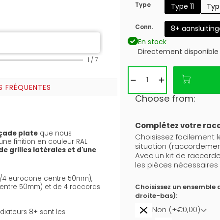
Type
Type 11
Typ
Conn.
8+ aansluitin
En stock
Directement disponible
1
/
7
S FRÉQUENTES
Choose from:
Complétez votre ra
çade plate
que nous
Choisissez facilement 
ne finition en couleur RAL
situation (raccordemen
e grilles latérales et d'une
Avec un kit de raccor
les pièces nécessaires 
(3/4 eurocone centre 50mm),
Choisissez un ensemble 
centre 50mm) et de 4 raccords
droite-bas):
Non (+€0,00)
iateurs 8+ sont les