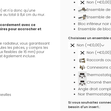
Non (+€0,00)
Ensemble de b
ur) et n'a donc qu'une
ve au total à 8,4 cm du mur.
Ensemble de 
Bloc inférieur noi
ccordement avec ce
Ensemble de bloc i
aires pour accrocher et
Choisissez un ensemble d
 radiateur, vous garantissant
Non (+€0,00)
utes les pièces, y compris les
x flexibles de 16 mm) pour
Non (+€0,00)
st également incluse.
Raccords cou
Connexions d
Thermostati
Chromé ther
Angle droit compl
Noir thermostatiq
evilles
Si vous souhaitez connec
besoin d'un insert.: