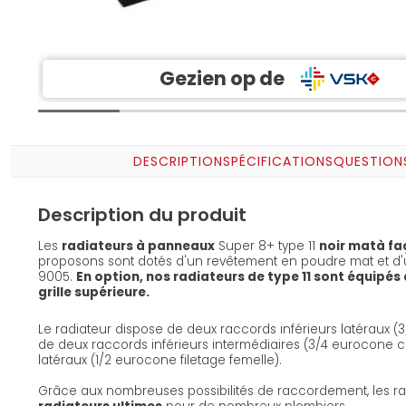
Gezien op de
DESCRIPTION
SPÉCIFICATIONS
QUESTION
Description du produit
Les
radiateurs à panneaux
Super 8+ type 11
noir mat
à fa
proposons sont dotés d'un revêtement en poudre mat et d'u
9005.
En option, nos radiateurs de type 11 sont équipés d
grille supérieure.
Le radiateur dispose de deux raccords inférieurs latéraux 
de deux raccords inférieurs intermédiaires (3/4 eurocone 
latéraux (1/2 eurocone filetage femelle).
Grâce aux nombreuses possibilités de raccordement, les rad