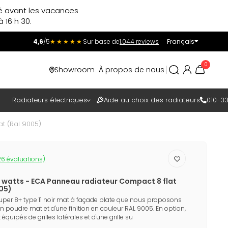
ré avant les vacances
 16 h 30.
4,6
/5
★★★★★
Sur base de
1.044 reviews
Français
Incl.
Excl.
0
Showroom
À propos de nous
TAXES
Radiateurs électriques
Aide au choix des radiateurs
010-33
at (Ral 9005)
6 évaluations)
12 watts - ECA Panneau radiateur Compact 8 flat
005)
uper 8+ type 11 noir mat à façade plate que nous proposons
n poudre mat et d'une finition en couleur RAL 9005. En option,
équipés de grilles latérales et d'une grille su