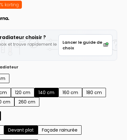
% korting
radiateur choisir ?
Lancer le guide de
hoix et trouve rapidement le
choix
adiateur
cm
 cm
120 cm
140 cm
160 cm
180 cm
0 cm
260 cm
Devant plat
Façade rainurée