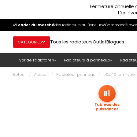
Fermeture annuelle d
L’enlève
Leader du marché
des radiateurs au Benelux
Commandé avant
Tous les radiateurs
Outlet
Blogues
CATÉGORIES
Hybride radiatoren
Radiateurs à panneaux
Radiateu
Retour
/
Accueil
/
Radiateur panneau
/
50x140 cm Type 1
Tableau des
puissances