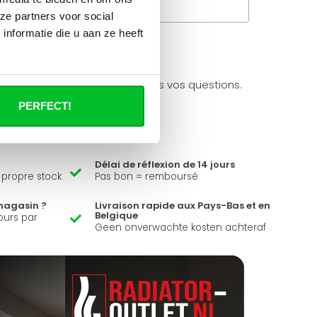
Questions fréquentes
ze partners voor social
nformatie die u aan ze heeft
à propos de se produit.
ider et peut répondre à toutes vos questions.
PERFECT!
Délai de réflexion de 14 jours
e propre stock
Pas bon = remboursé
magasin ?
Livraison rapide aux Pays-Bas et en
Belgique
ours par
Geen onverwachte kosten achteraf