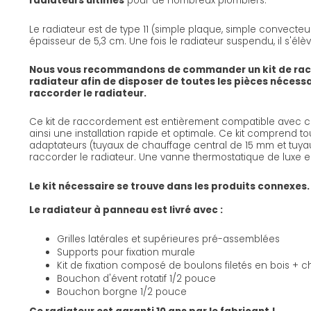
radiateurs ultimes
pour de nombreux plombiers.
Le radiateur est de type 11 (simple plaque, simple convecte
épaisseur de 5,3 cm. Une fois le radiateur suspendu, il s'élè
Nous vous recommandons de commander un kit de ra
radiateur afin de disposer de toutes les pièces nécess
raccorder le radiateur.
Ce kit de raccordement est entièrement compatible avec ce
ainsi une installation rapide et optimale. Ce kit comprend to
adaptateurs (tuyaux de chauffage central de 15 mm et tuyau
raccorder le radiateur. Une vanne thermostatique de luxe e
Le kit nécessaire se trouve dans les produits connexes.
Le radiateur à panneau est livré avec :
Grilles latérales et supérieures pré-assemblées
Supports pour fixation murale
Kit de fixation composé de boulons filetés en bois + ch
Bouchon d'évent rotatif 1/2 pouce
Bouchon borgne 1/2 pouce