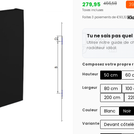
279,95
466,58
39
Taxes incluses
Faites 3 paiements de €93,32.
Tu ne sais pas quel 
Utilise notre guide de c
radiateur idéal.
Composez votre propre r
Hauteur
50 cm
60 
Largeur
80 cm
100
200 cm
22
Couleur
Blanc
Noir
Variante
Devant côtelé