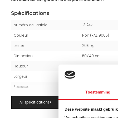
Ce radiateur est garanti 10 ans par le fabricant !
Spécifications
Numéro de l'article
131247
Couleur
Noir (RAL 9005)
Lester
20,6 kg
Dimension
50x140 cm
Hauteur
50 cm
Largeur
140 cm
Epaisseur
5,3 cm
Toestemming
All specifications
Deze website maakt gebruik
We gebruiken cookies om cont