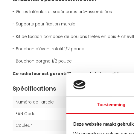
- Grilles latérales et supérieures pré-assemblées
- Supports pour fixation murale
- Kit de fixation composé de boulons filetés en bois + chevil
- Bouchon d'évent rotatif 1/2 pouce
- Bouchon borgne 1/2 pouce
Ce radiateur est garanti 10 ans par le fabricant !
Spécifications
Numéro de l'article
1959121
Toestemming
EAN Code
6094108964931
Deze website maakt gebruik
Couleur
Noir (RAL 9005)
We gebruiken cookies om cont