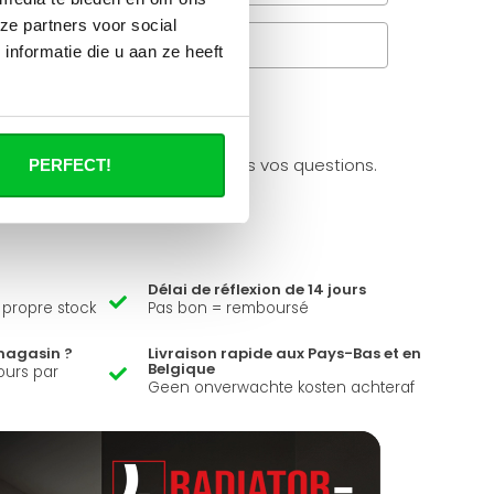
ze partners voor social
Questions fréquentes
nformatie die u aan ze heeft
à propos de se produit.
ider et peut répondre à toutes vos questions.
PERFECT!
Délai de réflexion de 14 jours
e propre stock
Pas bon = remboursé
magasin ?
Livraison rapide aux Pays-Bas et en
Belgique
ours par
Geen onverwachte kosten achteraf