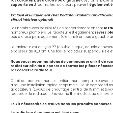
raccordé en bas à droite ou à gauche
avec un entraxe 
supports en J
fournis, les radiateurs peuvent
également êtr
Exclusif et uniquement chez Radiator-Outlet: humidificateu
climat intérieur optimal!
Les nombreuses possibilités de raccordement en font
le ra
nombreux plombiers. Le radiateur est également
réversibl
bas à droite peut également être utilisé en bas à gauche une
Le radiateur est de type 22 (double plaque, double convect
épaisseur de 10,3 cm. Une fois le radiateur suspendu, il s'él
Nous vous recommandons de commander un kit de ra
radiateur afin de disposer de toutes les pièces nécess
raccorder le radiateur.
Ce kit de raccordement est entièrement compatible avec ce
ainsi une installation rapide et optimale. Ce kit comprend to
adaptateurs (tuyaux de chauffage central de 15 mm et tuyau
raccorder le radiateur. Une vanne thermostatique de luxe e
Le kit nécessaire se trouve dans les produits connexes.
Le radiateur à panneau est livré avec :