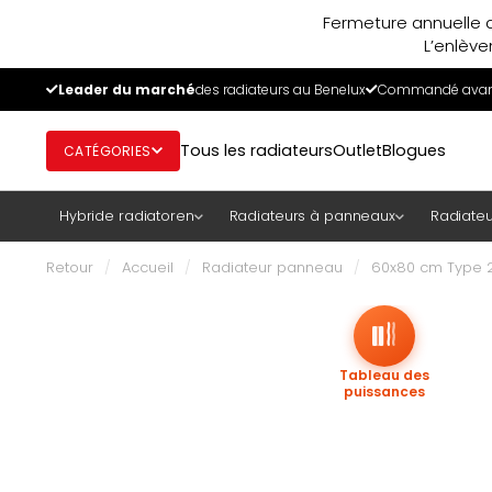
Fermeture annuelle d
L’enlève
Leader du marché
des radiateurs au Benelux
Commandé avant
Tous les radiateurs
Outlet
Blogues
CATÉGORIES
Hybride radiatoren
Radiateurs à panneaux
Radiateu
Retour
/
Accueil
/
Radiateur panneau
/
60x80 cm Type 2
Tableau des
puissances