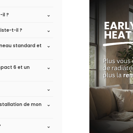
il ?
ste-t-il ?
anneau standard et
mpact 6 et un
nstallation de mon
?