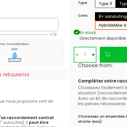
Type
Type 11
Typ
Conn.
8+ aansluitin
Hybride
Mise à
En stock
1
/
8
Directement disponible
Incl. humidificateur
d’air
Choose from:
S FRÉQUENTES
Complétez votre ra
Choisissez facilement 
situation (raccordemen
Avec un kit de raccor
ue nous proposons sont de
les pièces nécessaires 
Choisissez un ensemble 
d'un raccordement central
droite-bas):
2" eurocône). Il
peut être