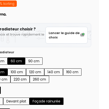
% korting
radiateur choisir ?
Lancer le guide de
hoix et trouve rapidement le
choix
adiateur
cm
60 cm
90 cm
cm
100 cm
120 cm
140 cm
160 cm
0 cm
220 cm
260 cm
Devant plat
Façade rainurée