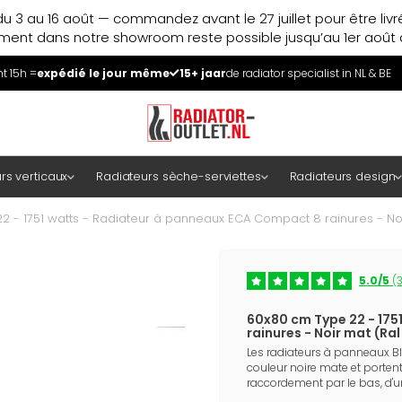
u 3 au 16 août — commandez avant le 27 juillet pour être liv
ment dans notre showroom reste possible jusqu’au 1er août à
 15h =
expédié le jour même
15+ jaar
de radiator specialist in NL & BE
rs verticaux
Radiateurs sèche-serviettes
Radiateurs design
2 - 1751 watts - Radiateur à panneaux ECA Compact 8 rainures - Noi
5.0/5
(3
60x80 cm Type 22 - 175
rainures - Noir mat (Ra
Les radiateurs à panneaux 
couleur noire mate et portent
raccordement par le bas, d'u