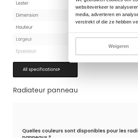
Lester
24,56 kg
websiteverkeer te analyseren
media, adverteren en analys
Dimension
60x80 cm
verstrekt of die ze hebben v
Hauteur
60 cm" => "60 cm
Largeur
80 cm" -> "80 cm
Weigeren
Epaisseur
10,3 cm
All specifications
Radiateur panneau
Quelles couleurs sont disponibles pour les rad
panneaux ?