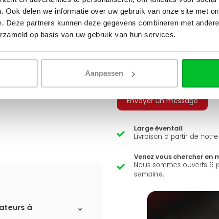
. Ook delen we informatie over uw gebruik van onze site met on
Q
e. Deze partners kunnen deze gegevens combineren met andere i
A
erzameld op basis van uw gebruik van hun services.
Avez-vous une question 
Simon est heureux de vous a
Aanpassen
Envoyer un message
Large éventail
Livraison à partir de notr
Venez vous chercher en 
Nous sommes ouverts 6 j
semaine.
iateurs à