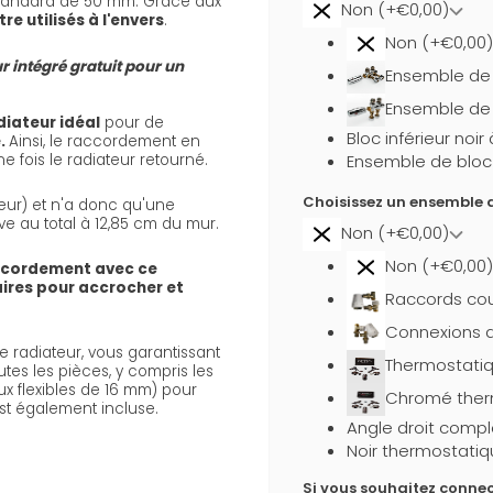
standard de 50 mm. Grâce aux
Non (+€0,00)
e utilisés à l'envers
.
Non (+€0,00)
r intégré gratuit pour un
Ensemble de b
Ensemble de 
diateur idéal
pour de
Bloc inférieur noi
e.
Ainsi, le raccordement en
 fois le radiateur retourné.
Ensemble de bloc i
Choisissez un ensemble d
eur) et n'a donc qu'une
ève au total à 12,85 cm du mur.
Non (+€0,00)
Non (+€0,00)
ccordement avec ce
aires pour accrocher et
Raccords cou
Connexions d
 radiateur, vous garantissant
Thermostati
utes les pièces, y compris les
x flexibles de 16 mm) pour
Chromé ther
st également incluse.
Angle droit compl
Noir thermostatiq
Si vous souhaitez connec