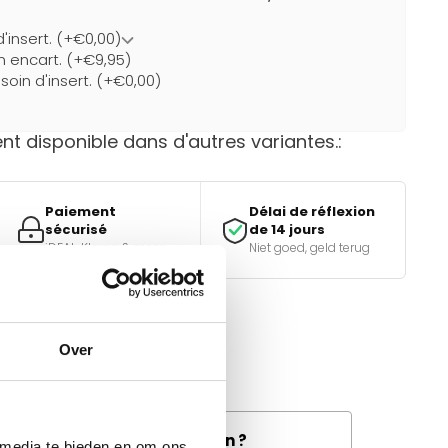
d'insert. (+€0,00)
un encart. (+€9,95)
soin d'insert. (+€0,00)
t disponible dans d'autres variantes.:
Paiement
Délai de réflexion
sécurisé
de 14 jours
iDEAL, Klarna & meer
Niet goed, geld terug
Over
e bon choix ?
tiques.
and la livraison de fret à
e disponible dans votre région ?
 media te bieden en om ons