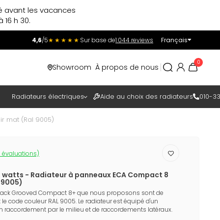
ré avant les vacances
 16 h 30.
4,6
/5
★★★★★
Sur base de
1.044 reviews
Français
Incl.
Excl.
0
Showroom
À propos de nous
TAXES
Radiateurs électriques
Aide au choix des radiateurs
010-33
r mat (Ral 9005)
 évaluations)
1 watts - Radiateur à panneaux ECA Compact 8
l 9005)
Black Grooved Compact 8+ que nous proposons sont de
 le code couleur RAL 9005. Le radiateur est équipé d'un
n raccordement par le milieu et de raccordements latéraux.