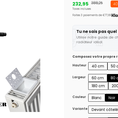
232,95
388,25
40
Taxes incluses
Faites 3 paiements de €77,65.
Tu ne sais pas quel 
Utilise notre guide de c
radiateur idéal.
Composez votre propre r
Hauteur
40 cm
50 
Largeur
60 cm
80 
180 cm
20
Couleur
Blanc
Noir
Variante
Devant côtelé