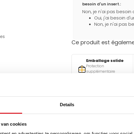
besoin d'un insert.:
Non, je n'ai pas besoin 
Oui, j'ai besoin d'
Non, je n'ai pas be
les
Ce produit est égalemen
Emballage solide
Protection
supplémentaire
pendant le transport
Details
Besoin d'aide pour faire l
Utilisez l'un de nos outils pra
 van cookies
Qu
est-ell
ent en advertenties te personaliseren, om functies voor social