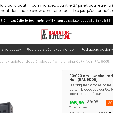
u 3 au 16 août — commandez avant le 27 juillet pour être liv
ment dans notre showroom reste possible jusqu’au 1er août à
 15h =
expédié le jour même
15+ jaar
de radiator specialist in NL & BE
rs verticaux
Radiateurs sèche-serviettes
Radiateurs design
che-radiateur doublé (plaque frontale rainurée) - Noir (RAL 9005)
90x120 cm - Cache-radi
Noir (RAL 9005)
Les plaques frontales noires
portent le code couleur RAL 90
latérales et supérieures.
195,59
325,98
39
Taxes incluses