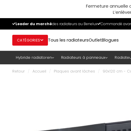
Fermeture annuelle d
L’enlève
Leader du marché
des radiateurs au Benelux
Commandé avant
Tous les radiateurs
Outlet
Blogues
CATÉGORIES
Hybride radiatoren
Radiateurs à panneaux
Radiateu
Retour
/
Accueil
/
Plaques avant lâches
/
90x120 cm - Ca