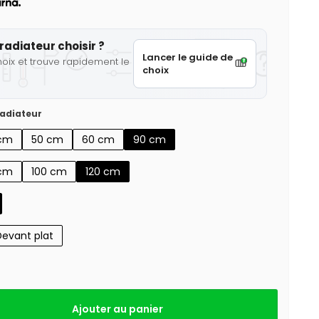
radiateur choisir ?
Lancer le guide de
hoix et trouve rapidement le
choix
adiateur
cm
50 cm
60 cm
90 cm
cm
100 cm
120 cm
Devant plat
Ajouter au panier