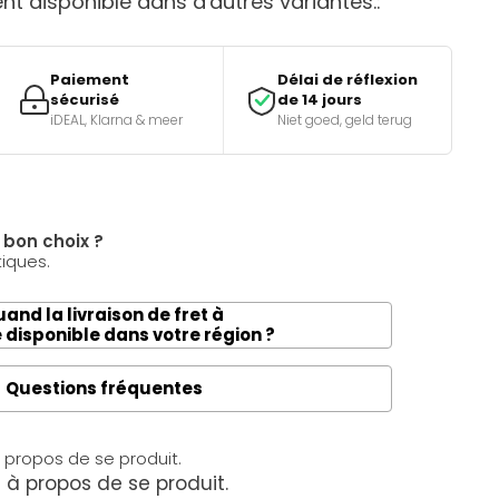
t disponible dans d'autres variantes.:
Paiement
Délai de réflexion
sécurisé
de 14 jours
iDEAL, Klarna & meer
Niet goed, geld terug
e bon choix ?
tiques.
and la livraison de fret à
e disponible dans votre région ?
Questions fréquentes
à propos de se produit.