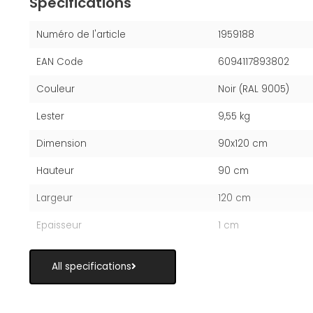
Spécifications
Numéro de l'article
1959188
EAN Code
6094117893802
Couleur
Noir (RAL 9005)
Lester
9,55 kg
Dimension
90x120 cm
Hauteur
90 cm
Largeur
120 cm
Epaisseur
1 cm
All specifications