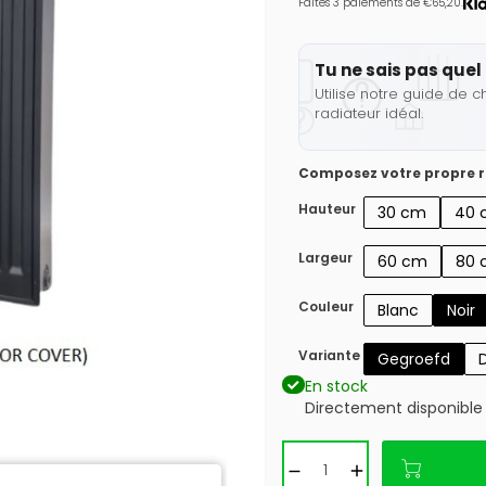
Faites 3 paiements de €65,20.
Tu ne sais pas quel 
Utilise notre guide de c
radiateur idéal.
Composez votre propre r
Hauteur
30 cm
40 
Largeur
60 cm
80 
Couleur
Blanc
Noir
Variante
Gegroefd
En stock
Directement disponible