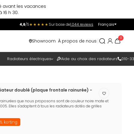
ré avant les vacances
 16 h 30.
4,6
/5
★★★★★
Sur base de
1.044 reviews
Français
Incl.
Excl.
0
Showroom
À propos de nous
TAXES
Radiateurs électriques
Aide au choix des radiateurs
010-33
ateur doublé (plaque frontale rainurée) -
 rainurées que nous proposons sont de couleur noire mate et
05. Elles s'adaptent à tous les radiateurs dotés de grilles
% korting