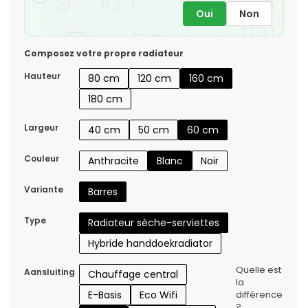
Oui
Non
Composez votre propre radiateur
Hauteur
80 cm
120 cm
160 cm
180 cm
Largeur
40 cm
50 cm
60 cm
Couleur
Anthracite
Blanc
Noir
Variante
Barres
Type
Radiateur sèche-serviettes
Hybride handdoekradiator
Quelle est
Aansluiting
Chauffage central
la
E-Basis
Eco Wifi
différence
?