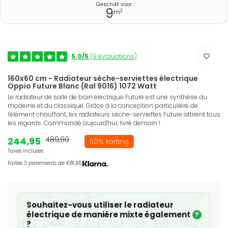
Geschikt voor
9
2
m
5.0/5
(9 évaluations)
160x60 cm - Radiateur sèche-serviettes électrique
Oppio Future Blanc (Ral 9016) 1072 Watt
Le radiateur de salle de bain électrique Future est une synthèse du
moderne et du classique. Grâce à la conception particulière de
l'élément chauffant, les radiateurs sèche-serviettes Future attirent tous
les regards. Commandé aujourd'hui, livré demain !
244,95
489,90
50% korting
Taxes incluses
Faites 3 paiements de €81,65.
Souhaitez-vous utiliser le radiateur
électrique de manière mixte également
?
?