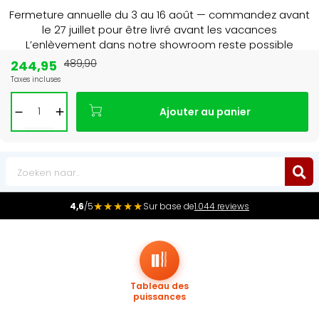
Fermeture annuelle du 3 au 16 août — commandez avant
le 27 juillet pour être livré avant les vacances
L’enlèvement dans notre showroom reste possible
jusqu’au 1er août à 16 h 30.
244,95
489,90
Taxes incluses
alist in NL & BE
Leader du marché
des radi
Ajouter au panier
0
★★★★★
4,6
/5
Sur base de
1.044 reviews
Tableau des
puissances