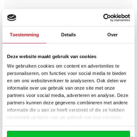
Avez-vous une question à propos de se produit.
Simon est heureux de vous aider et peut répondre à
Toestemming
Details
Over
toutes vos questions.
Deze website maakt gebruik van cookies
Envoyer un message
We gebruiken cookies om content en advertenties te
personaliseren, om functies voor social media te bieden
Large éventail
Délai de réflexion de 14
jours
Livraison à partir de
en om ons websiteverkeer te analyseren. Ook delen we
Pas bon = remboursé
notre propre stock
informatie over uw gebruik van onze site met onze
partners voor social media, adverteren en analyse. Deze
Venez vous chercher en
Livraison rapide aux
partners kunnen deze gegevens combineren met andere
magasin ?
Pays-Bas et en Belgique
Nous sommes ouverts 6
Geen onverwachte
informatie die u aan ze heeft verstrekt of die ze hebben
jours par semaine.
kosten achteraf
verzameld op basis van uw gebruik van hun services.