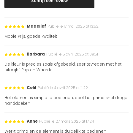
Schrijf een review
Madelief
Publié le 17 mai 2025 at 13:52
Mooie Prijs, goede kwaliteit
Barbara
Publié le 5 avril 2025 at 09:51
De kleur is precies zoals afgebeeld, zeer tevreden met het
uiterlijk." Prijs en Waarde
Celil
Publié le 4 avril 2025 at 11:22
Het element is simple te bedienen, doet het prima snel droge
handdoeken
Anne
Publié le 27 mars 2025 at 17:24
Werkt prima en de element is duidelijk te bedienen