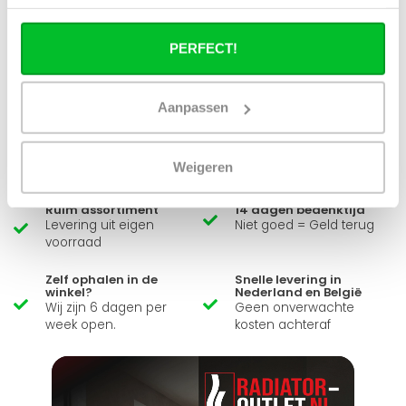
PERFECT!
Heb je een vraag over dit product ?
Simon helpt je graag en kan al je vragen beantwoorden.
Aanpassen
Stuur een bericht
Weigeren
Ruim assortiment
14 dagen bedenktijd
Levering uit eigen
Niet goed = Geld terug
voorraad
Zelf ophalen in de
Snelle levering in
winkel?
Nederland en België
Wij zijn 6 dagen per
Geen onverwachte
week open.
kosten achteraf