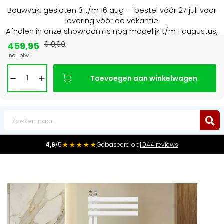
Bouwvak: gesloten 3 t/m 16 aug — bestel vóór 27 juli voor
levering vóór de vakantie
Afhalen in onze showroom is nog mogelijk t/m 1 augustus,
16:30 uur.
459,95
919,90
Incl. btw
15+ jaar
de radiator specialist in NL & BE
Toevoegen aan winkelwagen
0
★★★★★
4,6
/5
Gebaseerd op
1.044 reviews