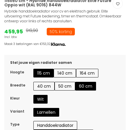
115x60 cm - Hybride handdoekradiator Elite Future
Oppio wit (RAL 9016) 844W
Hybride handdoekradiator voor cv en elektrisch gebruik. Elite
uitvoering met Future bediening, timer en thermostaat. Omkeerbaar
ontwerp voor links of rechts aansluiten.
459,95
919,90
50% korting
Incl. btw
Maak 3 betalingen van €153,32.
Stel jouw eigen radiator samen
Hoogte
115 cm
140 cm
164 cm
Breedte
40 cm
50 cm
60 cm
Kleur
Wit
Variant
Lamellen
Type
Handdoekradiator