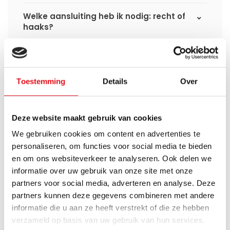
Welke aansluiting heb ik nodig: recht of
haaks?
Kan ik deze hybride handdoekradiator
gebruiken met een warmtepomp?
Toestemming
Details
Over
Welke uitvoering past het beste bij mij?
Wat is het verschil tussen Eco WiFi en
Deze website maakt gebruik van cookies
Smart WiFi?
We gebruiken cookies om content en advertenties te
personaliseren, om functies voor social media te bieden
Kan ik deze radiator eerst elektrisch
en om ons websiteverkeer te analyseren. Ook delen we
gebruiken en later aansluiten op de cv-
informatie over uw gebruik van onze site met onze
installatie?
partners voor social media, adverteren en analyse. Deze
partners kunnen deze gegevens combineren met andere
Wat bepaalt het verwarmingsvermogen
informatie die u aan ze heeft verstrekt of die ze hebben
van de radiator?
verzameld op basis van uw gebruik van hun services.