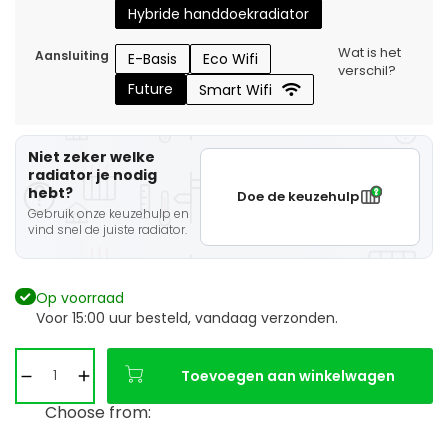
Hybride handdoekradiator
Wat is het
Aansluiting
E-Basis
Eco Wifi
verschil?
Future
Smart Wifi
Niet zeker welke
radiator je nodig
hebt?
Doe de keuzehulp
Gebruik onze keuzehulp en
vind snel de juiste radiator.
Op voorraad
Voor 15:00 uur besteld, vandaag verzonden.
Toevoegen aan winkelwagen
Choose from: