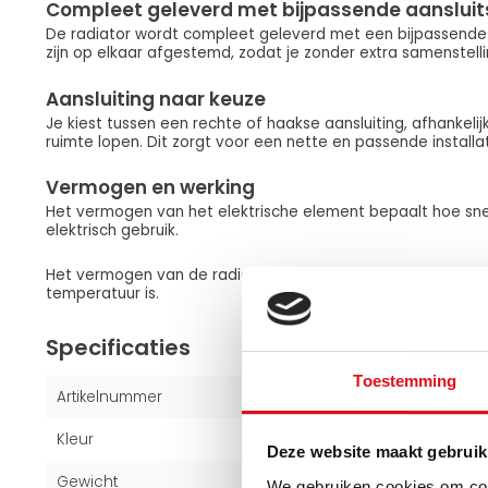
Compleet geleverd met bijpassende aansluit
De radiator wordt compleet geleverd met een bijpassende a
zijn op elkaar afgestemd, zodat je zonder extra samenstellin
Aansluiting naar keuze
Je kiest tussen een rechte of haakse aansluiting, afhankelij
ruimte lopen. Dit zorgt voor een nette en passende installat
Vermogen en werking
Het vermogen van het elektrische element bepaalt hoe sne
elektrisch gebruik.
Het vermogen van de radiator bepaalt de warmteafgifte i
temperatuur is.
Specificaties
Toestemming
Artikelnummer
1001202175
Kleur
Wit (RAL 9016)
Deze website maakt gebruik
Gewicht
10 kg
We gebruiken cookies om cont