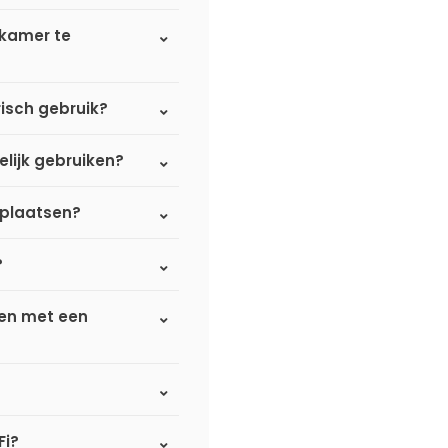
dkamer te
isch gebruik?
elijk gebruiken?
 plaatsen?
?
ken met een
Fi?