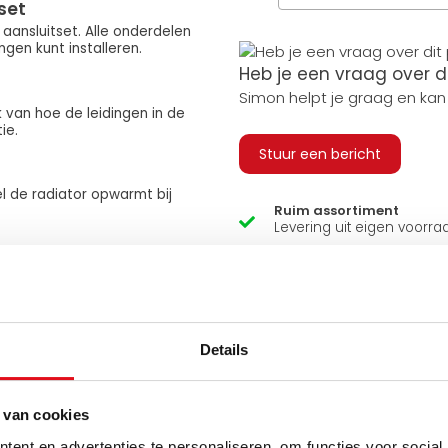
set
ansluitset. Alle onderdelen
gen kunt installeren.
Heb je een vraag over d
Simon helpt je graag en kan
k van hoe de leidingen in de
ie.
Stuur een bericht
l de radiator opwarmt bij
Ruim assortiment
Levering uit eigen voorra
n de ruimte zodra deze op
Zelf ophalen in de winkel
Wij zijn 6 dagen per wee
Details
 van cookies
ent en advertenties te personaliseren, om functies voor social