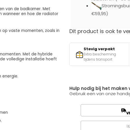
Stromingsbui
rmen van de badkamer. Met
€59,95)
in wanneer en hoe de radiator
Dit product is ook te ve
n op vaste momenten, zoals in
Stevig verpakt
 momenten. Met de hybride
Extra bescherming
e volledige installatie hoeft
tijdens transport
n energie.
Hulp nodig bij het maken 
Gebruik een van onze handig
v
armen
.
Q