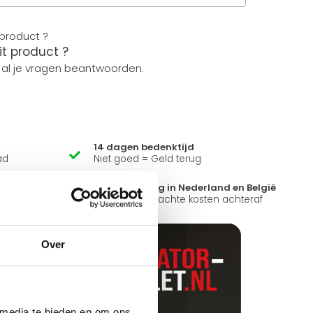
it product ?
 al je vragen beantwoorden.
14 dagen bedenktijd
ad
Niet goed = Geld terug
?
Snelle levering in Nederland en België
k open.
Geen onverwachte kosten achteraf
Over
 media te bieden en om ons