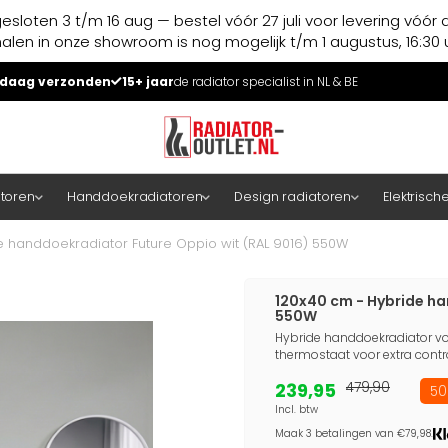
esloten 3 t/m 16 aug — bestel vóór 27 juli voor levering vóór 
halen in onze showroom is nog mogelijk t/m 1 augustus, 16:30 u
daag verzonden
15+ jaar
de radiator specialist in NL & BE
atoren
Handdoekradiatoren
Design radiatoren
Elektrisch
e handdoekradiator Future Oppio wit (RAL 9016) 550W
120x40 cm - Hybride ha
550W
Hybride handdoekradiator voor
thermostaat voor extra cont
239,95
479,90
50
Incl. btw
Maak 3 betalingen van €79,98.