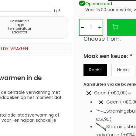
Op voorraad
Voor 15:00 uur besteld,
1
/
6
Geschikt als
lage
temperatuur
radiator
Choose from:
ELDE VRAGEN
Maak een keuze:
*
Recht
Haaks
rwarmen in de
Aansluiten via de bovenk
 de centrale verwarming met
Geen (+€0,00)
handdoeken op het moment dat
Geen (+€0,0
Stromingsbui
stallatie, stadsverwarming of
€51,95)
oor- en najaar, schakel je
Stromingsbuis
radiatoren (+€54,