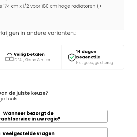
s 174 cm x 1/2 voor 180 cm hoge radiatoren (+
rkrijgen in andere varianten.:
14 dagen
Veilig betalen
bedenktijd
iDEAL, Klarna & meer
Niet goed, geld terug
van de juiste keuze?
e tools.
Wanneer bezorgt de
rachtservice in uw regio?
Veelgestelde vragen
A