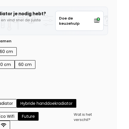
diator je nodig hebt?
Doe de
en vind snel de juiste
keuzehulp
 samen
160 cm
50 cm
60 cm
diator
Hybride handdoekradiator
Wat is het
Eco Wifi
Future
verschil?