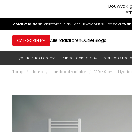
Bouwvak: g
Af
Marktleider
in radiatoren in de Benelux
Voor 15:00 besteld =
van
Alle radiatoren
Outlet
Blogs
CATEGORIEËN
Hybride radiatoren
Paneelradiatoren
Verticale radi
Terug
/
Home
/
Handdoekradiator
/
120x40 cm - Hybrid