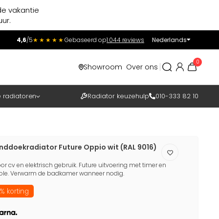
de vakantie
ur.
4,6
/5
★★★★★
Gebaseerd op
1.044 reviews
Nederlands
Incl.
Excl.
0
Showroom
Over ons
BTW
e radiatoren
Radiator keuzehulp
010-333 82 10
nddoekradiator Future Oppio wit (RAL 9016)
 cv en elektrisch gebruik. Future uitvoering met timer en
role. Verwarm de badkamer wanneer nodig.
% korting