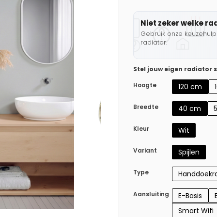
Niet zeker welke ra
Gebruik onze keuzehulp 
radiator.
Stel jouw eigen radiator
Hoogte
120 cm
Breedte
40 cm
Kleur
Wit
Variant
Spijlen
Type
Handdoekra
Aansluiting
E-Basis
Smart Wifi