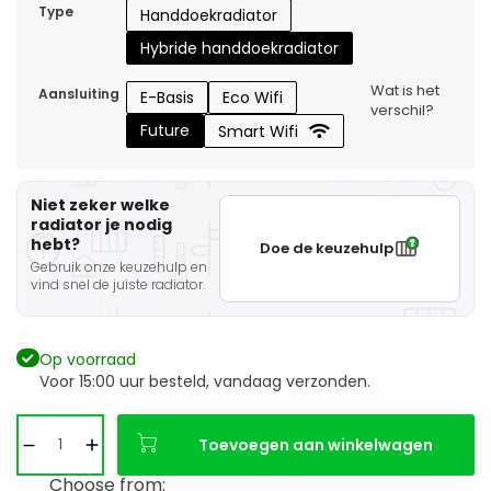
Type
Handdoekradiator
Hybride handdoekradiator
Wat is het
Aansluiting
E-Basis
Eco Wifi
verschil?
Future
Smart Wifi
Niet zeker welke
radiator je nodig
hebt?
Doe de keuzehulp
Gebruik onze keuzehulp en
vind snel de juiste radiator.
Op voorraad
Voor 15:00 uur besteld, vandaag verzonden.
Toevoegen aan winkelwagen
Choose from: