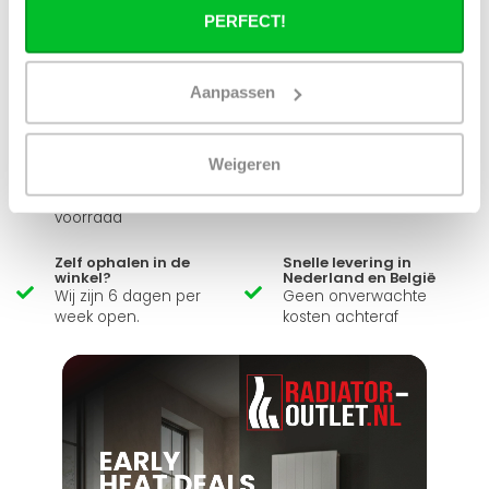
PERFECT!
Heb je een vraag over dit product ?
Simon helpt je graag en kan al je vragen beantwoorden.
Aanpassen
Stuur een bericht
Weigeren
Ruim assortiment
14 dagen bedenktijd
Levering uit eigen
Niet goed = Geld terug
voorraad
Zelf ophalen in de
Snelle levering in
winkel?
Nederland en België
Wij zijn 6 dagen per
Geen onverwachte
week open.
kosten achteraf