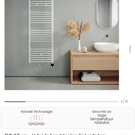
1
/
6
Hybride Technologie
Geschikt als
lage
temperatuur
radiator