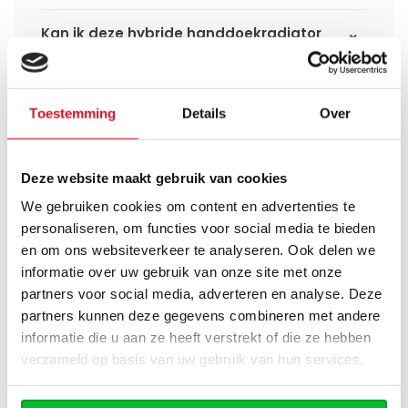
Kan ik deze hybride handdoekradiator
gebruiken met een warmtepomp?
Welke uitvoering past het beste bij mij?
Toestemming
Details
Over
Wat is het verschil tussen Eco WiFi en
Smart WiFi?
Deze website maakt gebruik van cookies
We gebruiken cookies om content en advertenties te
Kan ik deze radiator eerst elektrisch
personaliseren, om functies voor social media te bieden
gebruiken en later aansluiten op de cv-
installatie?
en om ons websiteverkeer te analyseren. Ook delen we
informatie over uw gebruik van onze site met onze
partners voor social media, adverteren en analyse. Deze
Wat bepaalt het verwarmingsvermogen
partners kunnen deze gegevens combineren met andere
van de radiator?
informatie die u aan ze heeft verstrekt of die ze hebben
verzameld op basis van uw gebruik van hun services.