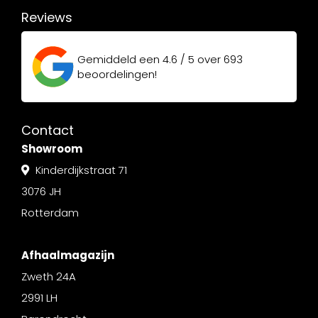
Reviews
Gemiddeld een
4.6 / 5
over
693
beoordelingen!
Contact
Showroom
Kinderdijkstraat 71
3076 JH
Rotterdam
Afhaalmagazijn
Zweth 24A
2991 LH