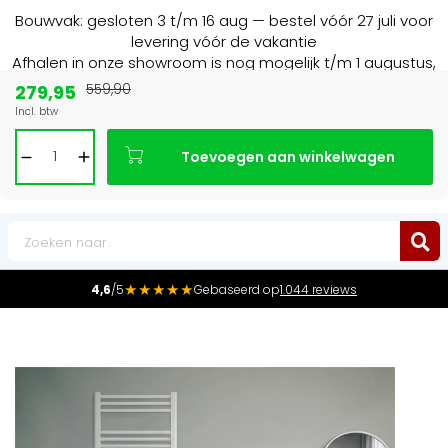
Bouwvak: gesloten 3 t/m 16 aug — bestel vóór 27 juli voor
levering vóór de vakantie
Afhalen in onze showroom is nog mogelijk t/m 1 augustus,
16:30 uur.
279,95
559,90
Incl. btw
Marktleider
in radiatoren in de Benelux
Toevoegen aan winkelwagen
0
★★★★★
4,6
/5
Gebaseerd op
1.044 reviews