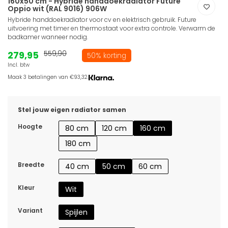
160x50 cm - Hybride handdoekradiator Future
Oppio wit (RAL 9016) 906W
Hybride handdoekradiator voor cv en elektrisch gebruik. Future
uitvoering met timer en thermostaat voor extra controle. Verwarm de
badkamer wanneer nodig.
279,95
559,90
50% korting
Incl. btw
Maak 3 betalingen van €93,32.
Stel jouw eigen radiator samen
Hoogte
80 cm
120 cm
160 cm
180 cm
Breedte
40 cm
50 cm
60 cm
Kleur
Wit
Variant
Spijlen