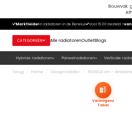
Bouwvak: g
Af
Marktleider
in radiatoren in de Benelux
Voor 15:00 besteld =
van
Alle radiatoren
Outlet
Blogs
CATEGORIEËN
Hybride radiatoren
Paneelradiatoren
Verticale radi
Terug
/
Home
/
Designradiator
/
150x50,4 cm – Ambiente
Vermogens
Tabel