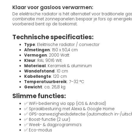
Klaar voor gasloos verwarmen:
De elektrische radiator is hét alternatief voor traditionele ga
combinatie met zonnepanelen bespaar je fors op energiekoste
voorbereid bent op de toekomst.
Technische specificaties:
Type
: Elektrische radiator / convector
Afmetingen
: 150 x 50,4 cm
Vermogen
: 2000 Watt
Kleur
: RAL 9016 Wit
Materiaal
: Keramiek & aluminium
Wandafstand
: 10 cm
Kabellengte
: 120 cm
Temperatuurbereik
: 7–32 °C
Gewicht
: ca. 26,8 kg
Slimme functies:
✅ WiFi-bediening via app (iOS & Android)
✅ Spraakbesturing met Alexa & Google Home
✅ GPS-aanwezigheidsdetectie (automatisch in-/uitsc
✅ Boost-functie (2 uur)
✅ Week- & dagprogramma’s
✅ Eco-modus