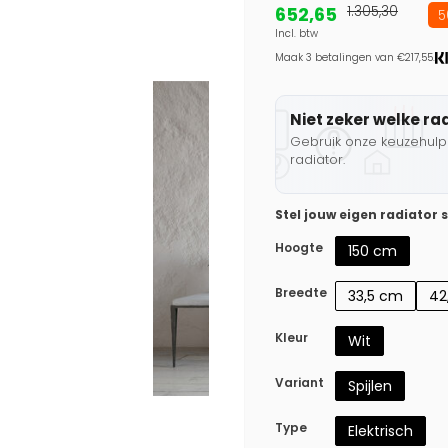
652,65
1.305,30
5
Incl. btw
Maak 3 betalingen van €217,55.
Niet zeker welke ra
Gebruik onze keuzehulp 
radiator.
Stel jouw eigen radiator
Hoogte
150 cm
Breedte
33,5 cm
42
Kleur
Wit
Variant
Spijlen
Type
Elektrisch