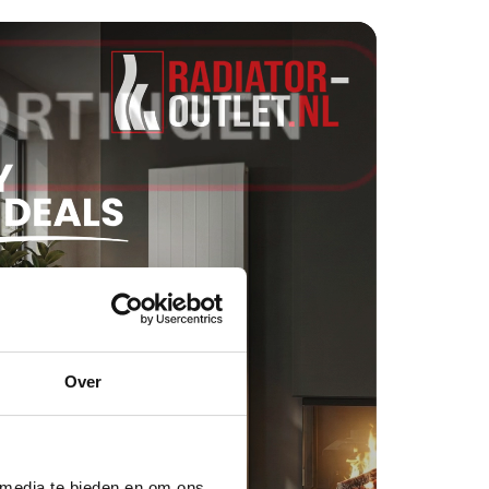
Over
 media te bieden en om ons