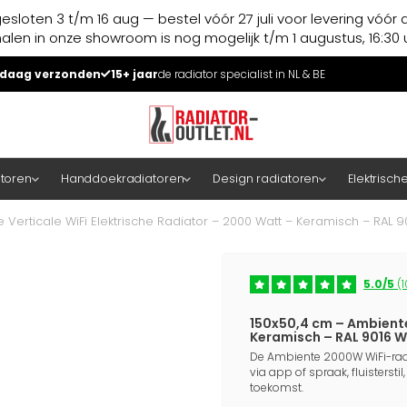
esloten 3 t/m 16 aug — bestel vóór 27 juli voor levering vóór 
halen in onze showroom is nog mogelijk t/m 1 augustus, 16:30 u
daag verzonden
15+ jaar
de radiator specialist in NL & BE
atoren
Handdoekradiatoren
Design radiatoren
Elektrisch
 Verticale WiFi Elektrische Radiator – 2000 Watt – Keramisch – RAL 9
5.0/5
(1
150x50,4 cm – Ambiente
Keramisch – RAL 9016 W
De Ambiente 2000W WiFi-radia
via app of spraak, fluistersti
toekomst.