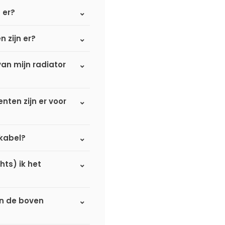
n er?
n zijn er?
an mijn radiator
ten zijn er voor
omkabel?
hts) ik het
an de boven