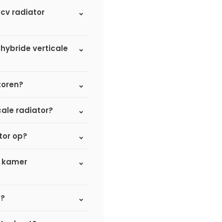
 cv radiator
 hybride verticale
atoren?
cale radiator?
tor op?
e kamer
d?