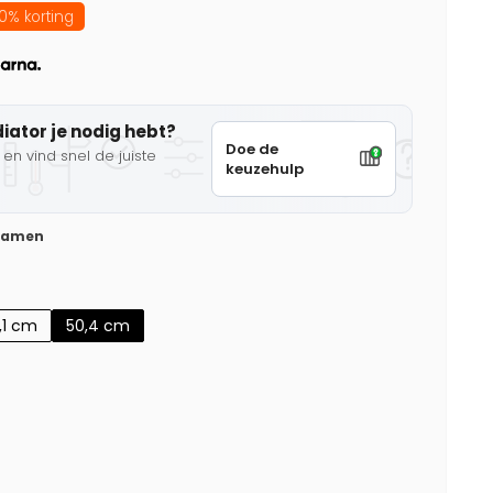
0% korting
diator je nodig hebt?
Doe de
en vind snel de juiste
keuzehulp
 samen
,1 cm
50,4 cm