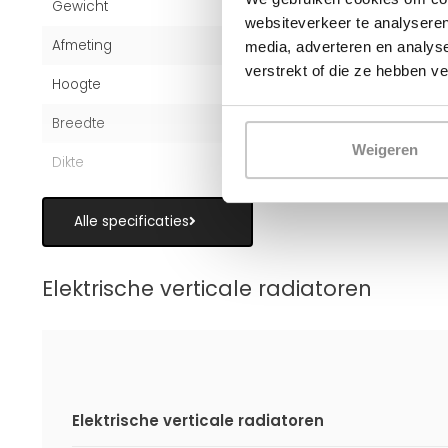
Gewicht
22,3 kg
websiteverkeer te analyseren
Afmeting
150x50,4 cm
media, adverteren en analys
verstrekt of die ze hebben v
Hoogte
150 cm
Breedte
50,4 cm
Weigeren
Dikte
7,5 cm
Alle specificaties
Elektrische verticale radiatoren
Elektrische verticale radiatoren