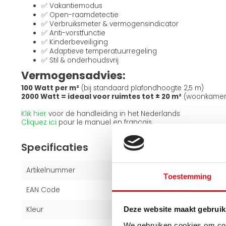
✅ Vakantiemodus
✅ Open-raamdetectie
✅ Verbruiksmeter & vermogensindicator
✅ Anti-vorstfunctie
✅ Kinderbeveiliging
✅ Adaptieve temperatuurregeling
✅ Stil & onderhoudsvrij
Vermogensadvies:
100 Watt per m²
(bij standaard plafondhoogte 2,5 m)
2000 Watt = ideaal voor ruimtes tot ± 20 m²
(woonkamers,
Klik hier
voor de handleiding in het Nederlands
Cliquez ici
pour le manuel en français
Specificaties
Artikelnummer
15112222
Toestemming
EAN Code
8425120012443
Kleur
Wit (RAL 9016)
Deze website maakt gebruik
We gebruiken cookies om cont