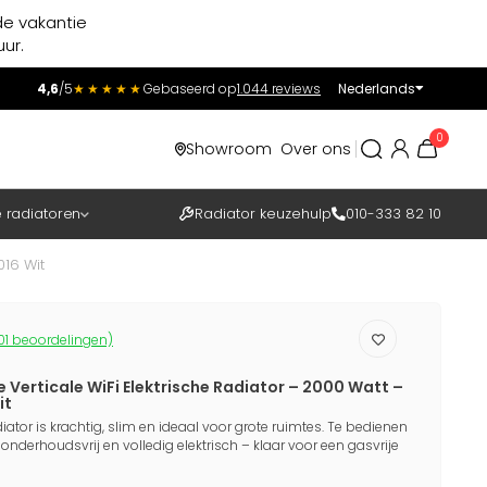
de vakantie
ur.
4,6
/5
★★★★★
Gebaseerd op
1.044 reviews
Nederlands
Incl.
Excl.
0
Showroom
Over ons
BTW
e radiatoren
Radiator keuzehulp
010-333 82 10
016 Wit
01 beoordelingen)
 Verticale WiFi Elektrische Radiator – 2000 Watt –
it
tor is krachtig, slim en ideaal voor grote ruimtes. Te bedienen
l, onderhoudsvrij en volledig elektrisch – klaar voor een gasvrije