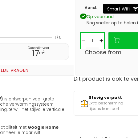
Aansl.
Smart Wifi
Op voorraad
Nog sneller op te halen 
1
/
5
Geschikt voor
17
Choose from:
2
m
ELDE VRAGEN
Dit product is ook te ve
Stevig verpakt
W)
is ontworpen voor grote
Extra bescherming
ische verwarmingssysteem
tijdens transport
 terwijl het stijlvolle verticale
tibiliteit met
Google Home
wanneer je maar wilt.