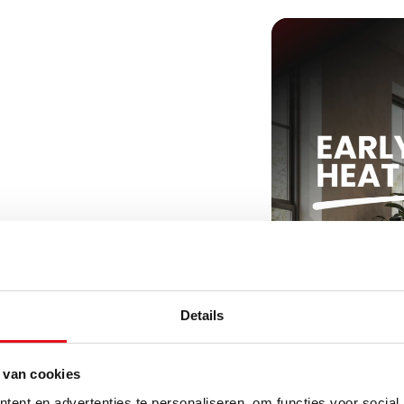
r aan te sluiten
e URL below:
Details
 over het product:
 van cookies
 Wifi Verwarmingselement
ent en advertenties te personaliseren, om functies voor social