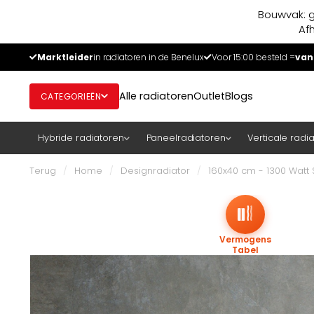
Bouwvak: g
Af
Marktleider
in radiatoren in de Benelux
Voor 15:00 besteld =
van
Alle radiatoren
Outlet
Blogs
CATEGORIEËN
Hybride radiatoren
Paneelradiatoren
Verticale radi
Terug
/
Home
/
Designradiator
/
160x40 cm - 1300 Watt S
Vermogens
Tabel