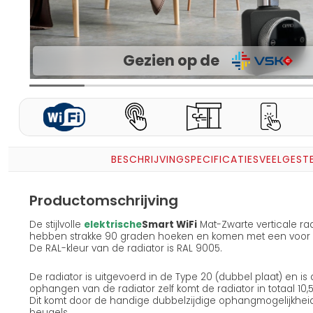
Gezien op de
BESCHRIJVING
SPECIFICATIES
VEELGEST
Productomschrijving
De stijlvolle
elektrische
Smart WiFi
Mat-Zwarte verticale rad
hebben strakke 90 graden hoeken en komen met een voor g
De RAL-kleur van de radiator is RAL 9005.
De radiator is uitgevoerd in de Type 20 (dubbel plaat) en is
ophangen van de radiator zelf komt de radiator in totaal 10
Dit komt door de handige dubbelzijdige ophangmogelijkheid
beugels.