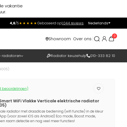
de vakantie
ur.
4,6
/5
★★★★★
Gebaseerd op
1.044 reviews
Nederlands
Incl.
Excl.
0
Showroom
Over ons
BTW
e radiatoren
Radiator keuzehulp
010-333 82 10
 9005)
3 beoordelingen)
mart WiFi Vlakke Verticale elektrische radiator
005)
cale radiator met draadloze bediening (wifi functie) in de kleur
 App (voor zowel iOS als Android) Eco mode, Boost mode,
en raam detectie en nog veel meer functies!