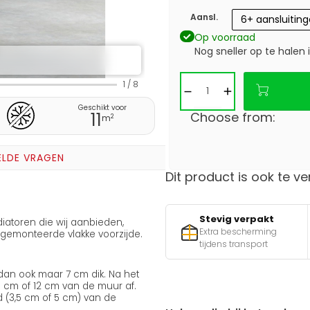
Aansl.
6+ aansluitin
Op voorraad
Nog sneller op te halen 
1
/
8
Geschikt voor
11
Choose from:
2
m
ELDE VRAGEN
Dit product is ook te ve
Stevig verpakt
iatoren die wij aanbieden,
Extra bescherming
emonteerde vlakke voorzijde.
tijdens transport
 dan ook maar 7 cm dik. Na het
,5 cm of 12 cm van de muur af.
 (3,5 cm of 5 cm) van de