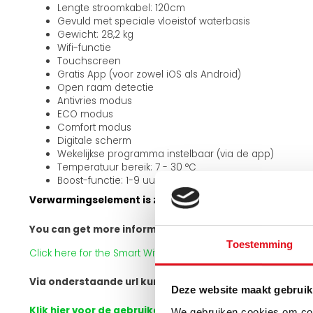
Lengte stroomkabel: 120cm
Gevuld met speciale vloeistof waterbasis
Gewicht: 28,2 kg
Wifi-functie
Touchscreen
Gratis App (voor zowel iOS als Android)
Open raam detectie
Antivries modus
ECO modus
Comfort modus
Digitale scherm
Wekelijkse programma instelbaar (via de app)
Temperatuur bereik: 7 - 30 °C
Boost-functie: 1-9 uur
Verwarmingselement is zowel linksonder als rechtsonde
You can get more information about the product via th
Toestemming
Click here for the Smart Wifi Heating Element user manual
Via onderstaande url kunt u meer informatie verkrijgen
Deze website maakt gebruik
Klik hier voor de gebruikershandleiding van het Smart
We gebruiken cookies om cont