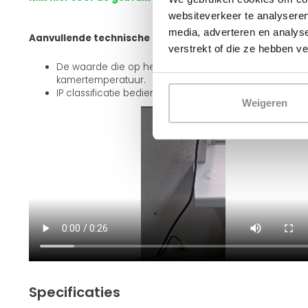
websiteverkeer te analyseren
media, adverteren en analys
Aanvullende technische informatie:
verstrekt of die ze hebben v
De waarde die op het scherm wordt weergegeven, is
kamertemperatuur.
IP classificatie bedieningspaneel IP44
Weigeren
Specificaties