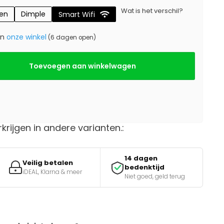
Wat is het verschil?
gen
Dimple
Smart Wifi
in
onze winkel
(6 dagen open)
Toevoegen aan winkelwagen
rkrijgen in andere varianten.:
14 dagen
Veilig betalen
bedenktijd
iDEAL, Klarna & meer
Niet goed, geld terug