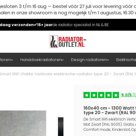
esloten 3 t/m 16 aug — bestel vóór 27 juli voor levering vóór 
halen in onze showroom is nog mogelijk t/m 1 augustus, 16:30 u
daag verzonden
15+ jaar
de radiator specialist in NL & BE
atoren
Handdoekradiatoren
Design radiatoren
Elektrisch
mart WiFi Vlakke Verticale elektrische radiator type 20 - Zwart (RAL
5.0/5
(1
160x40 cm - 1300 Watt S
type 20 - Zwart (RAL 9
De Smart Wifi elektrisch Verti
Mat Zwart (RAL 9005). Gratis
Comfort mode, Kinderslot, Op