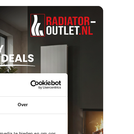
Over
 media te bieden en om ons