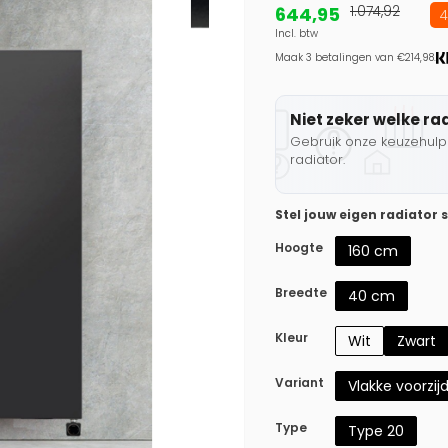
644,95
1.074,92
4
Incl. btw
Maak 3 betalingen van €214,98.
Niet zeker welke ra
Gebruik onze keuzehulp 
radiator.
Stel jouw eigen radiator
Hoogte
160 cm
Breedte
40 cm
Kleur
Wit
Zwart
Variant
Vlakke voorzij
Type
Type 20