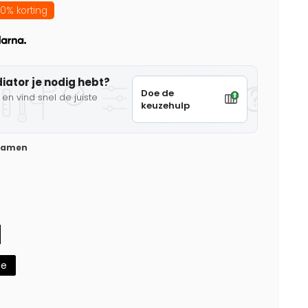
0% korting
diator je nodig hebt?
Doe de
en vind snel de juiste
keuzehulp
 samen
de