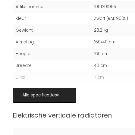
Artikelnummer
1001201995
Kleur
Zwart (RAL 9005)
Gewicht
28,2 kg
Afmeting
160x40 cm
Hoogte
160 cm
Breedte
40 cm
Dikte
7 cm
Alle specificaties
Elektrische verticale radiatoren