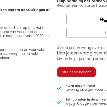
Hulp nodig bij het maken 
Gebruik een van onze handig
geen andere aansluitingen of
v
r de radiator op gas. Het is
erland van het gas af en
Q
 in ieder geval vanaf 2030 het
 hard gestegen en voor vele
Heb je een vraag over d
 eens zonnepanelen hebt
diator.
Simon helpt je graag en kan
Stuur een bericht
Ruim assortiment
Levering uit eigen voorra
Zelf ophalen in de winkel
Wij zijn 6 dagen per wee