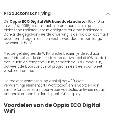
Productomschrijving
De
Oppio ECO Digital WiFi handdoekradiator
160×40 cm
in wit (RAL 9016) is een krachtige en energiezuinige
elektrische radiator voor middelgrote tot grote badkamers.
Dankzij de gegalvaniseerde afwerking is de radiator optimaal
beschermd tegen roest en vocht, waardoor hij een lange
levensduur heeft.
Met de geïntegreerde WiFi-functie bedien je de radiator
comfortabel via de Smart Life-app op Android of iOS. Je stelt
eenvoudig de temperatuur in, schakelt de ECO-modus in,
activeert de boostfunctie of programmeert een compleet
weekprogramma.
De radiator warmt snel op dankzij het 400 Watt
verwarmingselement (714 Watt totaal) en is voorzien van
slimme functies zoals open-raam-detectie, antivriesmodus,
kinderslot en een helder digitaal LCD-display.
Voordelen van de Oppio ECO Digital
WiFi