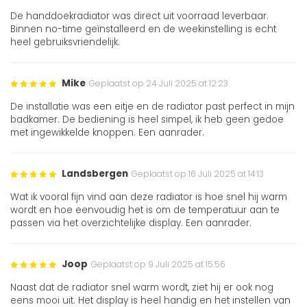
De handdoekradiator was direct uit voorraad leverbaar.
Binnen no-time geïnstalleerd en de weekinstelling is echt
heel gebruiksvriendelijk.
Mike
Geplaatst op 24 Juli 2025 at 12:23
De installatie was een eitje en de radiator past perfect in mijn
badkamer. De bediening is heel simpel, ik heb geen gedoe
met ingewikkelde knoppen. Een aanrader.
Landsbergen
Geplaatst op 16 Juli 2025 at 14:13
Wat ik vooral fijn vind aan deze radiator is hoe snel hij warm
wordt en hoe eenvoudig het is om de temperatuur aan te
passen via het overzichtelijke display. Een aanrader.
Joop
Geplaatst op 9 Juli 2025 at 15:56
Naast dat de radiator snel warm wordt, ziet hij er ook nog
eens mooi uit. Het display is heel handig en het instellen van