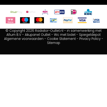
© Copyright 2026 Radiator-Outlet.nl - in samenwerking met
Afium B.V
-
Akupanel Outlet
-
Wc met bidet
-
Spiegeldepot
Algemene voorwaarden
-
Cookie Statement
-
Privacy Policy
-
Sitemap