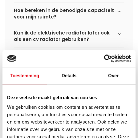
Hoe bereken in de benodigde capaciteit
voor mijn ruimte?
Kan ik de elektrische radiator later ook
als een cv radiator gebruiken?
Verbruikt een elektrische
handdoekradiator veel stroom?
Toestemming
Details
Over
Deze website maakt gebruik van cookies
Heb je een vraag over dit product ?
We gebruiken cookies om content en advertenties te
Simon helpt je graag en kan al je vragen beantwoorden.
personaliseren, om functies voor social media te bieden
en om ons websiteverkeer te analyseren. Ook delen we
Stuur een bericht
informatie over uw gebruik van onze site met onze
partners voor social media, adverteren en analyse. Deze