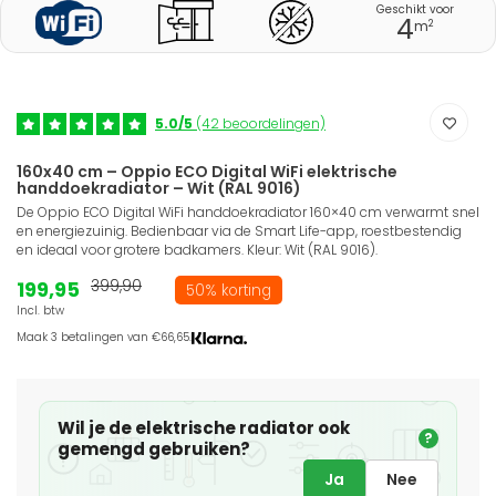
Geschikt voor
4
2
m
5.0/5
(42 beoordelingen)
160x40 cm – Oppio ECO Digital WiFi elektrische
handdoekradiator – Wit (RAL 9016)
De Oppio ECO Digital WiFi handdoekradiator 160×40 cm verwarmt snel
en energiezuinig. Bedienbaar via de Smart Life-app, roestbestendig
en ideaal voor grotere badkamers. Kleur: Wit (RAL 9016).
199,95
399,90
50% korting
Incl. btw
Maak 3 betalingen van €66,65.
Wil je de elektrische radiator ook
?
gemengd gebruiken?
Ja
Nee