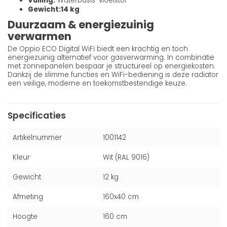
Vulling:
Waterbasis-vloeistof
Gewicht:
14 kg
Duurzaam & energiezuinig
verwarmen
De Oppio ECO Digital WiFi biedt een krachtig en toch
energiezuinig alternatief voor gasverwarming. In combinatie
met zonnepanelen bespaar je structureel op energiekosten.
Dankzij de slimme functies en WiFi-bediening is deze radiator
een veilige, moderne en toekomstbestendige keuze.
Specificaties
Artikelnummer
1001142
Kleur
Wit (RAL 9016)
Gewicht
12 kg
Afmeting
160x40 cm
Hoogte
160 cm