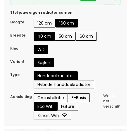
Stel jouw eigen radiator samen
Hoogte
120 cm
160 cm
Breedte
40 cm
50 cm
60 cm
Kleur
Wit
Variant
Spijlen
Type
Handdoekradiator
Hybride handdoekradiator
Wat is
Aansluiting
CV installatie
E-Basis
het
Eco Wifi
Future
verschil?
Smart Wifi