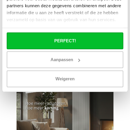
Ruim assortiment
14 dagen bedenktijd
partners kunnen deze gegevens combineren met andere
Levering uit eigen
Niet goed = Geld terug
informatie die u aan ze heeft verstrekt of die ze hebben
voorraad
verzameld op basis van uw gebruik van hun services.
Zelf ophalen in de
Snelle levering in
winkel?
Nederland en België
Wij zijn 6 dagen per
Geen onverwachte
PERFECT!
week open.
kosten achteraf
Aanpassen
Weigeren