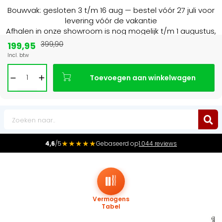
Bouwvak: gesloten 3 t/m 16 aug — bestel vóór 27 juli voor
levering vóór de vakantie
Afhalen in onze showroom is nog mogelijk t/m 1 augustus,
16:30 uur.
199,95
399,90
Incl. btw
Marktleider
in radiatoren in de Benelux
Toevoegen aan winkelwagen
0
★★★★★
4,6
/5
Gebaseerd op
1.044 reviews
Vermogens
Tabel