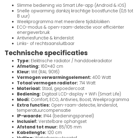
Slimme bediening via Smart Life-app (Android & iOS)
Snelle opwarming dankzij krachtige boostfunctie (0,5 tot
8 uur)
Weekprogramma met meerdere tijdsblokken
ECO-modus & open-raam-detectie voor efficiënter
energieverbruik
Antivriesfunctie & kinderslot
Links- of rechtsaansluitbaar
Technische specificaties
Type:
Elektrische radiator / handdoekradiator
Afmeting:
160×40 cm
Kleur:
Wit (RAL 9016)
Vermogen verwarmingselement:
400 Watt
Totaal vermogen radiator:
714 Watt
Materiaal:
Staal, gepoedercoat
Bediening:
Digitaal LCD-display + WiFi (Smart Life)
Modi:
Comfort, ECO, Antivries, Boost, Weekprogramma
Extra functies:
Open-raam-detectie, kinderslot,
temperatuurcompensatie
IP-waarde:
IP44 (bedieningspaneel)
Inclusief:
Verstelbare ophangset
Afstand tot muur:
85/105 mm
Kabellengte:
120 cm