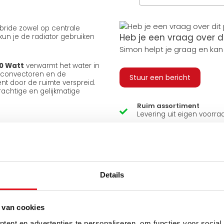
Hybride zowel op centrale
Heb je een vraag over d
kun je de radiator gebruiken
Simon helpt je graag en kan
0 Watt
verwarmt het water in
e convectoren en de
Stuur een bericht
t door de ruimte verspreid.
krachtige en gelijkmatige
Ruim assortiment
Levering uit eigen voorra
 luchtcirculatie langs de
Zelf ophalen in de winkel
te verspreid dan bij een
Wij zijn 6 dagen per wee
a warmte gewenst is en
Details
e ruimte. Hierdoor is de Duo
uurverwarming, zoals een
 van cookies
ent en advertenties te personaliseren, om functies voor social