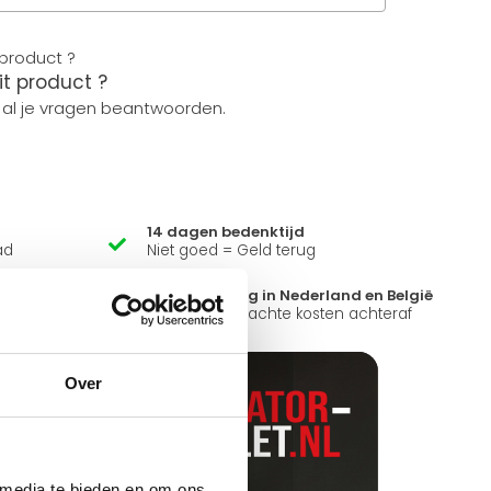
it product ?
 al je vragen beantwoorden.
14 dagen bedenktijd
ad
Niet goed = Geld terug
?
Snelle levering in Nederland en België
k open.
Geen onverwachte kosten achteraf
Over
 media te bieden en om ons