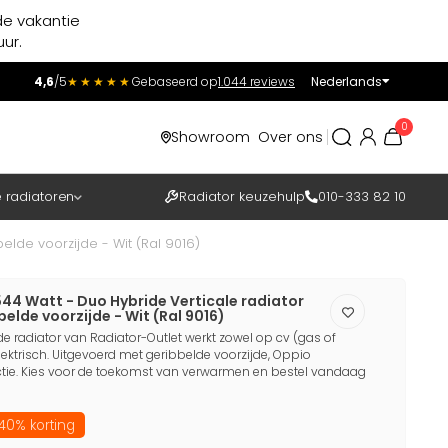
de vakantie
ur.
4,6
/5
★★★★★
Gebaseerd op
1.044 reviews
Nederlands
Incl.
Excl.
0
Showroom
Over ons
BTW
e radiatoren
Radiator keuzehulp
010-333 82 10
elde voorzijde - Wit (Ral 9016)
44 Watt - Duo Hybride Verticale radiator
belde voorzijde - Wit (Ral 9016)
 radiator van Radiator-Outlet werkt zowel op cv (gas of
ktrisch. Uitgevoerd met geribbelde voorzijde, Oppio
tie. Kies voor de toekomst van verwarmen en bestel vandaag
40% korting