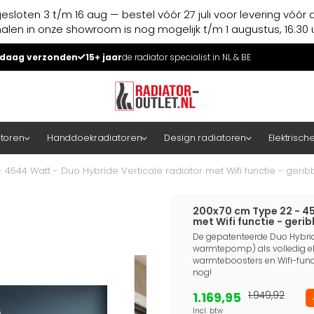
esloten 3 t/m 16 aug — bestel vóór 27 juli voor levering vóór 
halen in onze showroom is nog mogelijk t/m 1 augustus, 16:30 u
daag verzonden
15+ jaar
de radiator specialist in NL & BE
atoren
Handdoekradiatoren
Design radiatoren
Elektrisch
4544 Watt - Duo Hybride Verticale radiator met Wifi functie - geribb
200x70 cm Type 22 - 45
met Wifi functie - gerib
De gepatenteerde Duo Hybride
warmtepomp) als volledig ele
warmteboosters en Wifi-func
nog!
1.169,95
1.949,92
Incl. btw