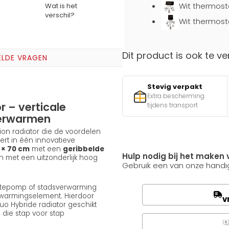
Wit thermost
Wat is het
verschil?
Wit thermost
Dit product is ook te ve
ELDE VRAGEN
Stevig verpakt
Extra bescherming
 – verticale
tijdens transport
 verwarmen
ion radiator die de voordelen
rt in één innovatieve
 × 70 cm
met een
geribbelde
Hulp nodig bij het maken 
 met een uitzonderlijk hoog
Gebruik een van onze handig
mtepomp of stadsverwarming
rwarmingselement. Hierdoor
v
uo Hybride radiator geschikt
die stap voor stap
Q