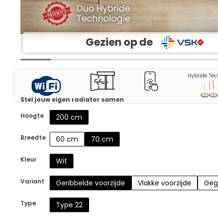
Gezien op de
Hybride Tec
Stel jouw eigen radiator samen
Hoogte
200 cm
Breedte
60 cm
70 cm
Kleur
Wit
Variant
Geribbelde voorzijde
Vlakke voorzijde
Geg
Type
Type 22