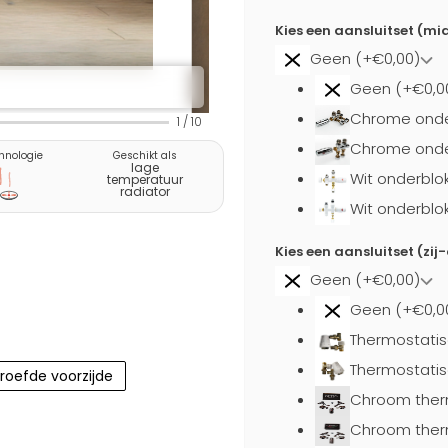
Kies een aansluitset (m
Geen (+€0,00)
Geen (+€0,0
Chrome onde
1
/
10
Chrome onder
hnologie
Geschikt als
lage
Wit onderblo
temperatuur
radiator
Wit onderblo
Kies een aansluitset (zij
Geen (+€0,00)
Geen (+€0,0
Thermostatis
Thermostatis
roefde voorzijde
Chroom ther
Chroom ther