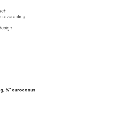
isch
mteverdeling
design
ng, ¾" euroconus