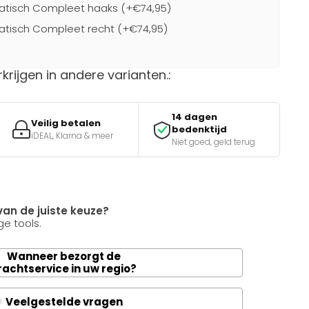
atisch Compleet haaks (+€74,95)
atisch Compleet recht (+€74,95)
rkrijgen in andere varianten.:
14 dagen
Veilig betalen
bedenktijd
iDEAL, Klarna & meer
Niet goed, geld terug
van de juiste keuze?
e tools.
Wanneer bezorgt de
rachtservice in uw regio?
Veelgestelde vragen
A