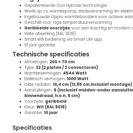
Gepatenteerde Duo Hybride technologie
Werkt op cv, warmtepomp, stadsverwarming én elektr
Ingebouwde Oppio warmteboosters voor actieve war
Geschikt voor lage temperatuurverwarming
Geribbelde voorzijde
voor een krachtig en modern 
Witte afwerking (RAL 9016)
Smart Wifi bediening via Smart Life app
10 jaar garantie
Technische specificaties
Afmetingen:
200 × 70 cm
Type:
22 (2 platen / 2 convectoren)
Warmtevermogen:
4544 Watt
Elektrisch vermogen:
1000 Watt
Dikte radiator:
10,4 cm (12,85 cm inclusief montage)
Aansluitingen:
6 (inclusief midden-onder aansluiti
binnendraad, h.o.h. 5 cm)
Voorzijde:
geribbeld
Kleur:
Wit (RAL 9016)
Garantie:
10 jaar
Specificaties