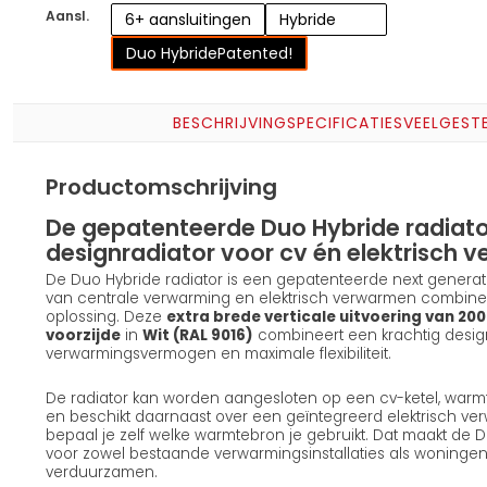
Aansl.
6+ aansluitingen
Hybride
Duo Hybride
Patented!
BESCHRIJVING
SPECIFICATIES
VEELGEST
Productomschrijving
De gepatenteerde Duo Hybride radiator
designradiator voor cv én elektrisch
De Duo Hybride radiator is een gepatenteerde next generat
van centrale verwarming en elektrisch verwarmen combinee
oplossing. Deze
extra brede verticale uitvoering van 200
voorzijde
in
Wit (RAL 9016)
combineert een krachtig design
verwarmingsvermogen en maximale flexibiliteit.
De radiator kan worden aangesloten op een cv-ketel, war
en beschikt daarnaast over een geïntegreerd elektrisch ve
bepaal je zelf welke warmtebron je gebruikt. Dat maakt de D
voor zowel bestaande verwarmingsinstallaties als woningen 
verduurzamen.