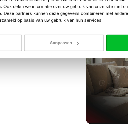
 dan een traditionele cv-
. Ook delen we informatie over uw gebruik van onze site met on
nder vermogen.
e. Deze partners kunnen deze gegevens combineren met andere i
erzameld op basis van uw gebruik van hun services.
omstandigheden optimaal te
, waterinhoud en Oppio
ut, waardoor de radiator
mp.
Aanpassen
hermostaat waarmee je de