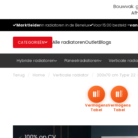
Bouwvak: g
Af
Marktleider
in radiatoren in de Benelux
Voor 15:00 besteld =
van
Alle radiatoren
Outlet
Blogs
CATEGORIEËN
Hybride radiatoren
Paneelradiatoren
Verticale radi
Terug
/
Home
/
Verticale radiator
/
200x70 cm Type 22 - 
Vermogens
Vermogens
Tabel
Tabel