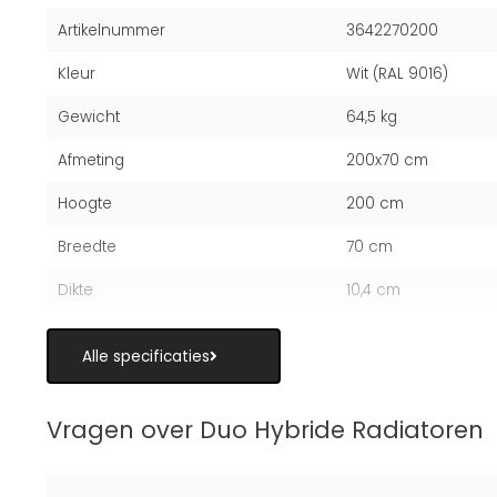
Artikelnummer
3642270200
Kleur
Wit (RAL 9016)
Gewicht
64,5 kg
Afmeting
200x70 cm
Hoogte
200 cm
Breedte
70 cm
Dikte
10,4 cm
Alle specificaties
Vragen over Duo Hybride Radiatoren