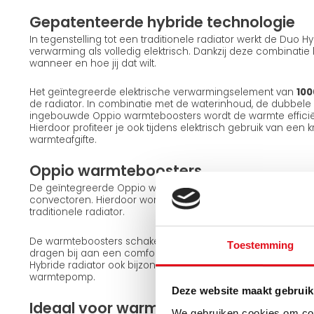
Gepatenteerde hybride technologie
In tegenstelling tot een traditionele radiator werkt de Duo 
verwarming als volledig elektrisch. Dankzij deze combinatie 
wanneer en hoe jij dat wilt.
Het geïntegreerde elektrische verwarmingselement van
100
de radiator. In combinatie met de waterinhoud, de dubbel
ingebouwde Oppio warmteboosters wordt de warmte efficiën
Hierdoor profiteer je ook tijdens elektrisch gebruik van een 
warmteafgifte.
Oppio warmteboosters
De geïntegreerde Oppio warmteboosters zorgen voor actieve
convectoren. Hierdoor wordt de warmte sneller door de ruim
traditionele radiator.
De warmteboosters schakelen automatisch in wanneer extr
Toestemming
dragen bij aan een comfortabele temperatuurverdeling in d
Hybride radiator ook bijzonder geschikt voor lage temperat
warmtepomp.
Deze website maakt gebruik
Ideaal voor warmtepompen
We gebruiken cookies om cont