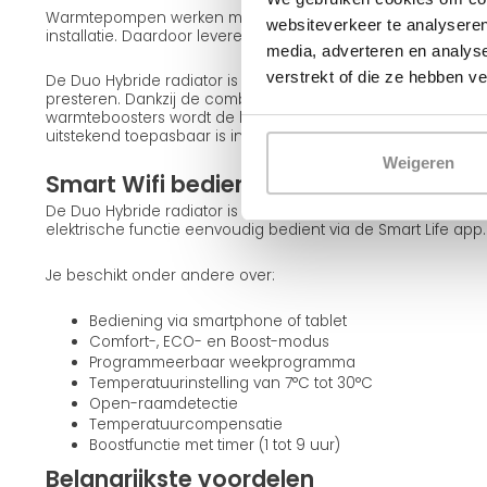
Warmtepompen werken met een lagere aanvoertemperatuur
websiteverkeer te analyseren
installatie. Daardoor leveren veel standaard radiatoren mi
media, adverteren en analys
verstrekt of die ze hebben v
De Duo Hybride radiator is ontwikkeld om ook onder deze 
presteren. Dankzij de combinatie van dubbele convectoren
warmteboosters wordt de beschikbare warmte efficiënt ben
uitstekend toepasbaar is in combinatie met een warmtepo
Weigeren
Smart Wifi bediening
De Duo Hybride radiator is voorzien van een slimme wifi-t
elektrische functie eenvoudig bedient via de Smart Life app.
Je beschikt onder andere over:
Bediening via smartphone of tablet
Comfort-, ECO- en Boost-modus
Programmeerbaar weekprogramma
Temperatuurinstelling van 7°C tot 30°C
Open-raamdetectie
Temperatuurcompensatie
Boostfunctie met timer (1 tot 9 uur)
Belangrijkste voordelen