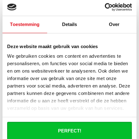
bij geleverd?
Wat heb ik nog meer nodig om de
Toestemming
Details
Over
installatie van mijn radiator compleet te
maken?
Deze website maakt gebruik van cookies
Haakse of rechte aansluitset, welke heb
We gebruiken cookies om content en advertenties te
ik nodig?
personaliseren, om functies voor social media te bieden
en om ons websiteverkeer te analyseren. Ook delen we
Kan ik mijn Smart thermostaatknop
informatie over uw gebruik van onze site met onze
aansluiten op de paneelradiatoren van
Radiator-Outlet?
partners voor social media, adverteren en analyse. Deze
partners kunnen deze gegevens combineren met andere
informatie die u aan ze heeft verstrekt of die ze hebben
Hoe bereken in de benodigde capaciteit
verzameld op basis van uw gebruik van hun services.
voor mijn ruimte?
Wat is de levertijd van een
PERFECT!
paneelradiator en wanneer ontvang ik
deze als ik een bestelling plaats?