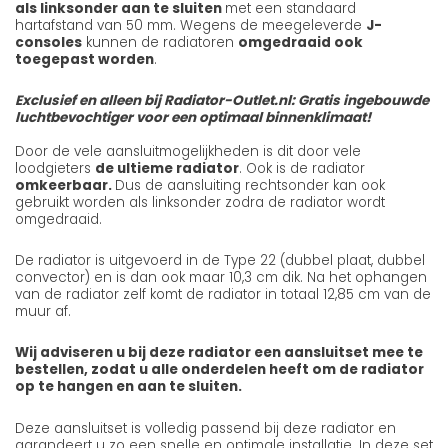
als linksonder aan te sluiten
met een standaard
hartafstand van 50 mm. Wegens de meegeleverde
J-
consoles
kunnen de radiatoren
omgedraaid ook
toegepast worden
.
Exclusief en alleen bij Radiator-Outlet.nl: Gratis ingebouwde
luchtbevochtiger voor een optimaal binnenklimaat!
Door de vele aansluitmogelijkheden is dit door vele
loodgieters
de ultieme radiator
. Ook is de radiator
omkeerbaar.
Dus de aansluiting rechtsonder kan ook
gebruikt worden als linksonder zodra de radiator wordt
omgedraaid.
De radiator is uitgevoerd in de Type 22 (dubbel plaat, dubbel
convector) en is dan ook maar 10,3 cm dik. Na het ophangen
van de radiator zelf komt de radiator in totaal 12,85 cm van de
muur af.
Wij adviseren u bij deze radiator een aansluitset mee te
bestellen, zodat u alle onderdelen heeft om de radiator
op te hangen en aan te sluiten.
Deze aansluitset is volledig passend bij deze radiator en
garandeert u zo een snelle en optimale installatie. In deze set