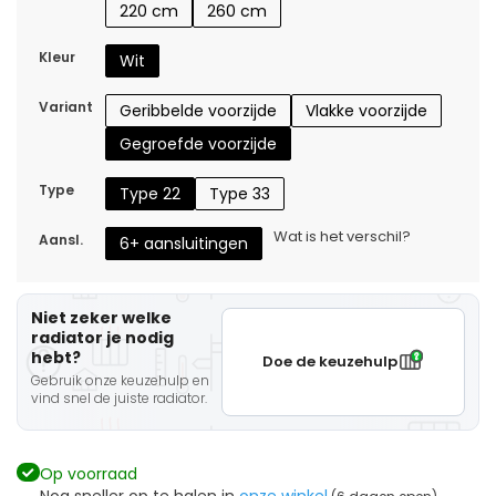
220 cm
260 cm
Kleur
Wit
Variant
Geribbelde voorzijde
Vlakke voorzijde
Gegroefde voorzijde
Type
Type 22
Type 33
Wat is het verschil?
Aansl.
6+ aansluitingen
Niet zeker welke
radiator je nodig
hebt?
Doe de keuzehulp
Gebruik onze keuzehulp en
vind snel de juiste radiator.
Op voorraad