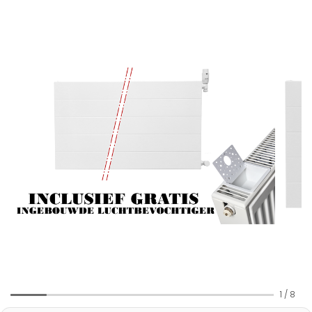
1
/
8