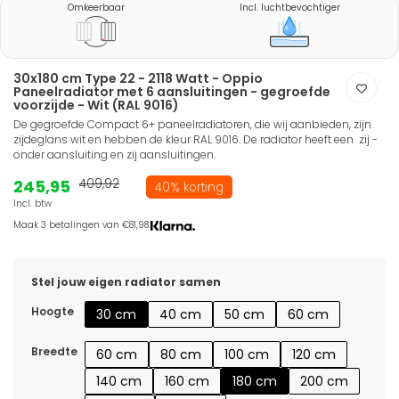
Omkeerbaar
Incl. luchtbevochtiger
30x180 cm Type 22 - 2118 Watt - Oppio
Paneelradiator met 6 aansluitingen - gegroefde
voorzijde - Wit (RAL 9016)
De gegroefde Compact 6+ paneelradiatoren, die wij aanbieden, zijn
zijdeglans wit en hebben de kleur RAL 9016. De radiator heeft een zij -
onder aansluiting en zij aansluitingen.
245,95
409,92
40% korting
Incl. btw
Maak 3 betalingen van €81,98.
Stel jouw eigen radiator samen
Hoogte
30 cm
40 cm
50 cm
60 cm
Breedte
60 cm
80 cm
100 cm
120 cm
140 cm
160 cm
180 cm
200 cm