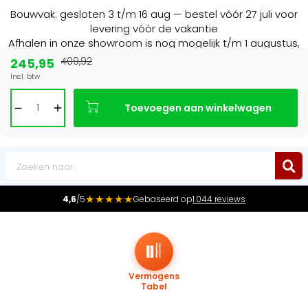
Bouwvak: gesloten 3 t/m 16 aug — bestel vóór 27 juli voor
levering vóór de vakantie
Afhalen in onze showroom is nog mogelijk t/m 1 augustus,
16:30 uur.
245,95
409,92
Incl. btw
Marktleider
in radiatoren in de Benelux
Toevoegen aan winkelwagen
0
★★★★★
4,6
/5
Gebaseerd op
1.044 reviews
Vermogens
Tabel