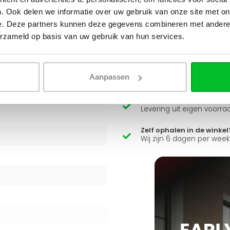
. Ook delen we informatie over uw gebruik van onze site met on
e. Deze partners kunnen deze gegevens combineren met andere i
t een energiezuinige
Heb je een vraag over d
erzameld op basis van uw gebruik van hun services.
eratuursystemen, en wordt
Simon helpt je graag en kan
Stuur een bericht
Aanpassen
Ruim assortiment
Levering uit eigen voorra
Zelf ophalen in de winkel
Wij zijn 6 dagen per wee