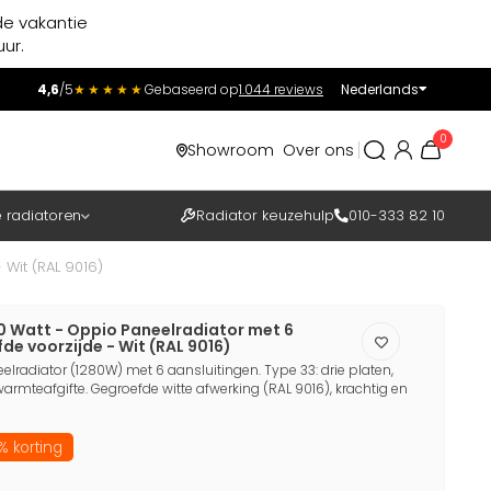
de vakantie
ur.
4,6
/5
★★★★★
Gebaseerd op
1.044 reviews
Nederlands
Incl.
Excl.
0
Showroom
Over ons
BTW
e radiatoren
Radiator keuzehulp
010-333 82 10
Wit (RAL 9016)
0 Watt - Oppio Paneelradiator met 6
de voorzijde - Wit (RAL 9016)
lradiator (1280W) met 6 aansluitingen. Type 33: drie platen,
armteafgifte. Gegroefde witte afwerking (RAL 9016), krachtig en
% korting