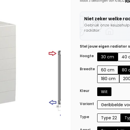
Maak 3 betalingen van €68,32.
Niet zeker welke ra
Gebruik onze keuzehulp 
radiator.
Stel jouw eigen radiator
Hoogte
30 cm
40 
Breedte
60 cm
80 
180 cm
20
Kleur
Wit
Variant
Geribbelde voo
Type
Type 22
Ty
Aansl.