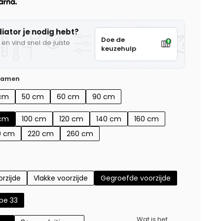
diator je nodig hebt?
Doe de
en vind snel de juiste
keuzehulp
 samen
cm
50 cm
60 cm
90 cm
cm
100 cm
120 cm
140 cm
160 cm
0 cm
220 cm
260 cm
rzijde
Vlakke voorzijde
Gegroefde voorzijde
pe 33
Wat is het