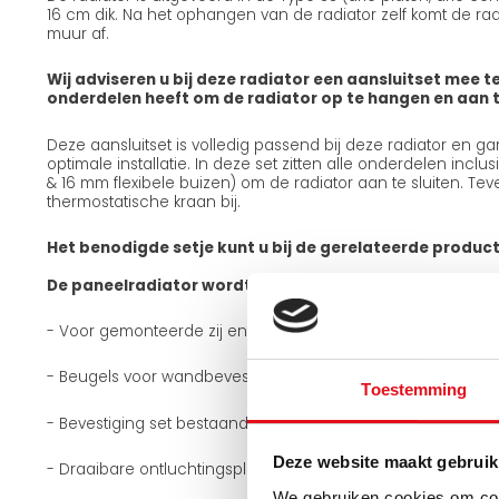
16 cm dik. Na het ophangen van de radiator zelf komt de radi
muur af.
Wij adviseren u bij deze radiator een aansluitset mee te
onderdelen heeft om de radiator op te hangen en aan te
Deze aansluitset is volledig passend bij deze radiator en g
optimale installatie. In deze set zitten alle onderdelen incl
& 16 mm flexibele buizen) om de radiator aan te sluiten. Teve
thermostatische kraan bij.
Het benodigde setje kunt u bij de gerelateerde produc
De paneelradiator wordt geleverd met:
- Voor gemonteerde zij en boven roosters
- Beugels voor wandbevestiging
Toestemming
- Bevestiging set bestaande uit houtdraadbouten + plugge
Deze website maakt gebruik
- Draaibare ontluchtingsplug 1/2 inch
We gebruiken cookies om cont