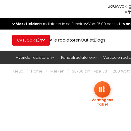
Bouwvak: g
Af
Marktleider
in radiatoren in de Benelux
Voor 15:00 besteld =
van
Alle radiatoren
Outlet
Blogs
CATEGORIEËN
Hybride radiatoren
Paneelradiatoren
Verticale radi
Terug
/
Home
/
Merken
/
30x80 cm Type 33 - 1280 Watt 
Vermogens
Tabel