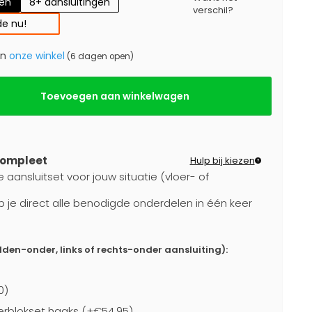
gen
8+ aansluitingen
verschil?
e nu!
in
onze winkel
(6 dagen open)
Toevoegen aan winkelwagen
compleet
Hulp bij kiezen
 aansluitset voor jouw situatie (vloer- of
b je direct alle benodigde onderdelen in één keer
dden-onder, links of rechts-onder aansluiting):
0)
rblokset haaks (+€54,95)