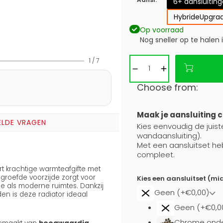
6+ aansluitin
Hybride
Upgrad
Op voorraad
Nog sneller op te halen 
1
/
7
Choose from:
Maak je aansluiting 
ELDE VRAGEN
Kies eenvoudig de juiste
wandaansluiting).
Met een aansluitset he
compleet.
 krachtige warmteafgifte met
groefde voorzijde zorgt voor
Kies een aansluitset (mi
le als moderne ruimtes. Dankzij
Geen (+€0,00)
n is deze radiator ideaal
Geen (+€0,0
Chrome onde