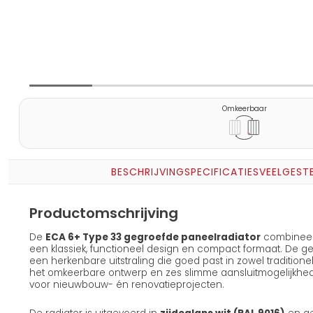
Omkeerbaar
BESCHRIJVING
SPECIFICATIES
VEELGEST
Productomschrijving
De
ECA 6+ Type 33 gegroefde paneelradiator
combineert
een klassiek, functioneel design en compact formaat. De ge
een herkenbare uitstraling die goed past in zowel traditione
het omkeerbare ontwerp en zes slimme aansluitmogelijkhede
voor nieuwbouw- én renovatieprojecten.