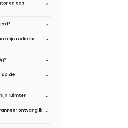
ator en een
verd?
n mijn radiator
ig?
n op de
mijn ruimte?
 wanneer ontvang ik