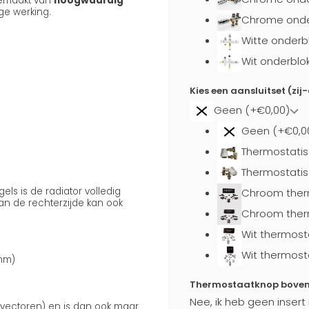
emaakt van
hoogwaardig
ge werking.
Chrome onder
Witte onderb
Wit onderblo
Kies een aansluitset (zij
Geen (+€0,00)
Geen (+€0,0
Thermostatis
Thermostatis
s is de radiator volledig
Chroom ther
n de rechterzijde kan ook
Chroom ther
Wit thermost
Wit thermost
 mm)
Thermostaatknop boven a
Nee, ik heb geen insert
onvectoren) en is dan ook maar