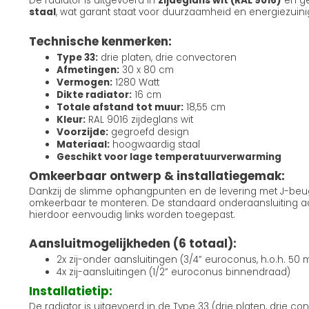
De radiator is uitgevoerd in
zijdeglans wit (RAL 9016)
en g
staal
, wat garant staat voor duurzaamheid en energiezuini
Technische kenmerken:
Type 33:
drie platen, drie convectoren
Afmetingen:
30 x 80 cm
Vermogen:
1280 Watt
Dikte radiator:
16 cm
Totale afstand tot muur:
18,55 cm
Kleur:
RAL 9016 zijdeglans wit
Voorzijde:
gegroefd design
Materiaal:
hoogwaardig staal
Geschikt voor lage temperatuurverwarming
Omkeerbaar ontwerp & installatiegemak:
Dankzij de slimme ophangpunten en de levering met J-beugel
omkeerbaar te monteren. De standaard onderaansluiting aa
hierdoor eenvoudig links worden toegepast.
Aansluitmogelijkheden (6 totaal):
2x zij-onder aansluitingen (3/4” euroconus, h.o.h. 50
4x zij-aansluitingen (1/2” euroconus binnendraad)
Installatietip:
De radiator is uitgevoerd in de Type 33 (drie platen, drie c