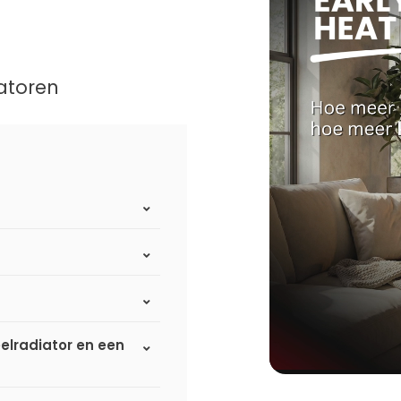
atoren
elradiator en een