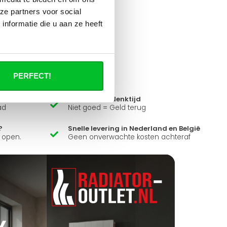
ze partners voor social
nformatie die u aan ze heeft
it product ?
 al je vragen beantwoorden.
PERFECT!
14 dagen bedenktijd
ad
Niet goed = Geld terug
?
Snelle levering in Nederland en België
k open.
Geen onverwachte kosten achteraf