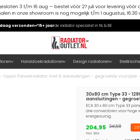
esloten 3 t/m 16 aug — bestel vóór 27 juli voor levering vóór 
halen in onze showroom is nog mogelijk t/m 1 augustus, 16:30 u
daag verzonden
15+ jaar
de radiator specialist in NL & BE
atoren
Handdoekradiatoren
Design radiatoren
Elektrisch
- Oppio Paneelradiator met 6 aansluitingen - gegroefde voorzijde - 
30x80 cm Type 33 - 128
aansluitingen - gegroef
ECA 30 x 80 cm Type 33 panee
drie convectoren voor hoge w
energiezuinig.
204,95
341,58
39
Incl. btw