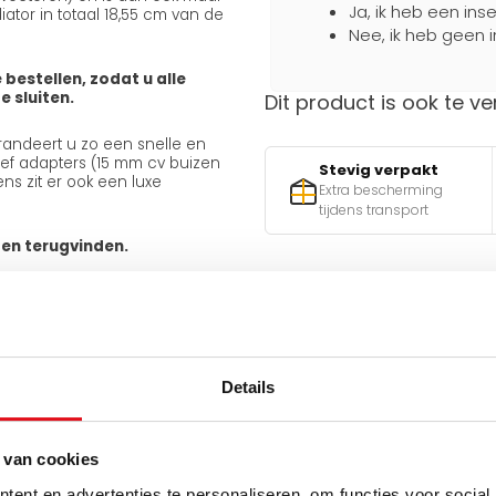
Ja, ik heb een ins
ator in totaal 18,55 cm van de
Nee, ik heb geen i
 bestellen, zodat u alle
 sluiten.
Dit product is ook te ve
arandeert u zo een snelle en
usief adapters (15 mm cv buizen
Stevig verpakt
ns zit er ook een luxe
Extra bescherming
tijdens transport
ten terugvinden.
Hulp nodig bij het maken 
Gebruik een van onze handig
Details
v
n
 van cookies
Q
ent en advertenties te personaliseren, om functies voor social