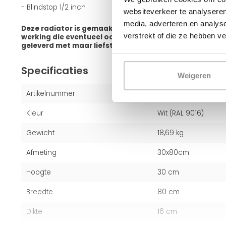
- Blindstop 1/2 inch
websiteverkeer te analyseren
media, adverteren en analys
Deze radiator is gemaakt van hoogwaardig staal, bied
verstrekt of die ze hebben v
werking die eventueel ook geschikt is voor lage temp
geleverd met maar liefst 10 jaar fabrieksgarantie.
Specificaties
Weigeren
Artikelnummer
2463330080
Kleur
Wit (RAL 9016)
Gewicht
18,69 kg
Afmeting
30x80cm
Hoogte
30 cm
Breedte
80 cm
Dikte
16 cm