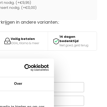
ert nodig. (+€9,95)
nsert nodig. (+€0,00)
rkrijgen in andere varianten.:
14 dagen
Veilig betalen
bedenktijd
iDEAL, Klarna & meer
Niet goed, geld terug
van de juiste keuze?
e tools.
Over
Wanneer bezorgt de
rachtservice in uw regio?
Veelgestelde vragen
A
 media te bieden en om ons