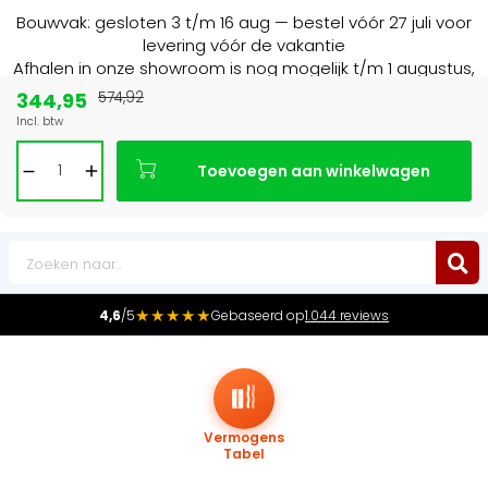
Bouwvak: gesloten 3 t/m 16 aug — bestel vóór 27 juli voor
levering vóór de vakantie
Afhalen in onze showroom is nog mogelijk t/m 1 augustus,
16:30 uur.
344,95
574,92
Incl. btw
Marktleider
in radiatoren in de Benelux
Toevoegen aan winkelwagen
0
★★★★★
4,6
/5
Gebaseerd op
1.044 reviews
Vermogens
Tabel