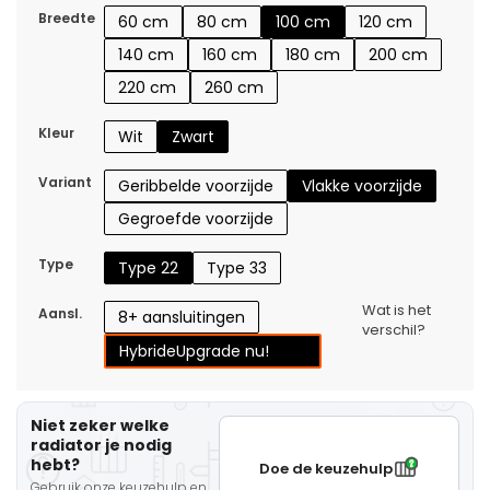
Breedte
60 cm
80 cm
100 cm
120 cm
140 cm
160 cm
180 cm
200 cm
220 cm
260 cm
Kleur
Wit
Zwart
Variant
Geribbelde voorzijde
Vlakke voorzijde
Gegroefde voorzijde
Type
Type 22
Type 33
Wat is het
Aansl.
8+ aansluitingen
verschil?
Hybride
Upgrade nu!
Niet zeker welke
radiator je nodig
hebt?
Doe de keuzehulp
Gebruik onze keuzehulp en