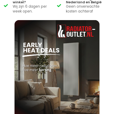
winkel?
Nederland en België
Wij zijn 6 dagen per
Geen onverwachte
week open.
kosten achteraf