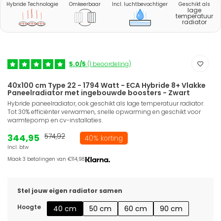
Hybride Technologie
Omkeerbaar
Incl. luchtbevochtiger
Geschikt als
lage
temperatuur
radiator
5.0/5
(1 beoordeling)
40x100 cm Type 22 - 1794 Watt - ECA Hybride 8+ Vlakke
Paneelradiator met ingebouwde boosters - Zwart
Hybride paneelradiator, ook geschikt als lage temperatuur radiator.
Tot 30% efficiënter verwarmen, snelle opwarming en geschikt voor
warmtepomp en cv-installaties.
344,95
574,92
40% korting
Incl. btw
Maak 3 betalingen van €114,98.
Stel jouw eigen radiator samen
Hoogte
40 cm
50 cm
60 cm
90 cm