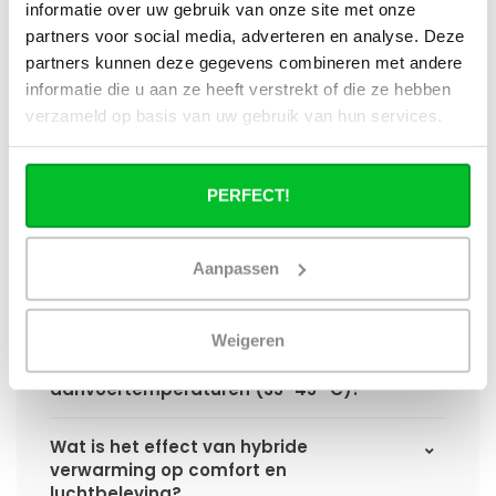
informatie over uw gebruik van onze site met onze
partners voor social media, adverteren en analyse. Deze
Hoe verschilt de warmteafgifte van een
partners kunnen deze gegevens combineren met andere
hybride paneelradiator ten opzichte van
informatie die u aan ze heeft verstrekt of die ze hebben
een standaard paneelradiator?
verzameld op basis van uw gebruik van hun services.
Wat is het voordeel van geïntegreerde
warmteboosters ten opzichte van losse
PERFECT!
radiatorventilatoren?
Waarom is een hybride paneelradiator
Aanpassen
technisch geen convector?
Weigeren
Hoe presteert een hybride
paneelradiator bij lage
aanvoertemperaturen (35–45 °C)?
Wat is het effect van hybride
verwarming op comfort en
luchtbeleving?