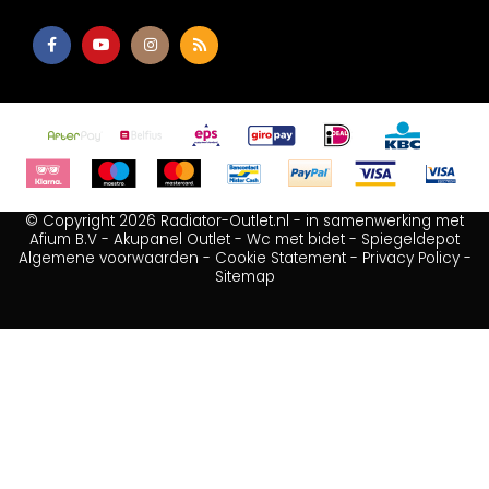
© Copyright 2026 Radiator-Outlet.nl - in samenwerking met
Afium B.V
-
Akupanel Outlet
-
Wc met bidet
-
Spiegeldepot
Algemene voorwaarden
-
Cookie Statement
-
Privacy Policy
-
Sitemap