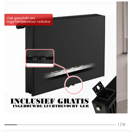
Ook geschikt als
lage temperatuur radiator
1
/
10