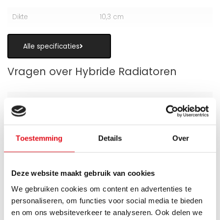
Dikte
10,3 cm
Alle specificaties
Vragen over Hybride Radiatoren
Is een hybride paneelradiator geschikt
Toestemming
Details
Over
als alternatief voor vloerverwarming?
Wanneer zijn de warmteboosters het
Deze website maakt gebruik van cookies
meest nuttig?
We gebruiken cookies om content en advertenties te
personaliseren, om functies voor social media te bieden
Wat is technisch gezien een hybride
en om ons websiteverkeer te analyseren. Ook delen we
paneelradiator?