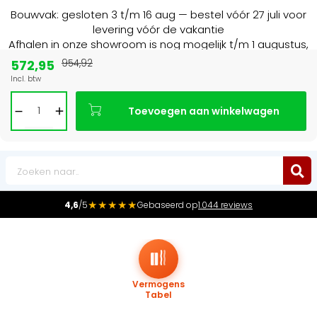
Bouwvak: gesloten 3 t/m 16 aug — bestel vóór 27 juli voor
levering vóór de vakantie
Afhalen in onze showroom is nog mogelijk t/m 1 augustus,
16:30 uur.
572,95
954,92
Incl. btw
Marktleider
in radiatoren in de Benelux
Toevoegen aan winkelwagen
0
★★★★★
4,6
/5
Gebaseerd op
1.044 reviews
Vermogens
Tabel