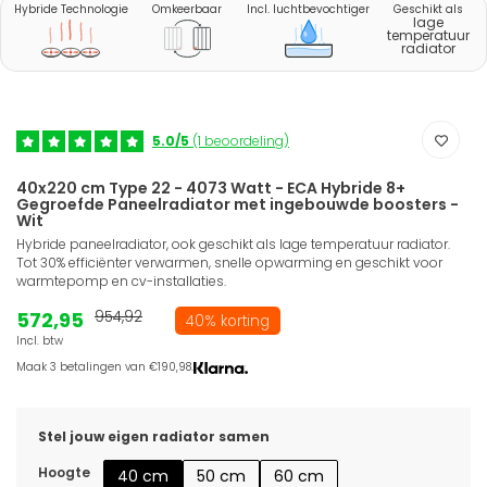
Hybride Technologie
Omkeerbaar
Incl. luchtbevochtiger
Geschikt als
lage
temperatuur
radiator
5.0/5
(1 beoordeling)
40x220 cm Type 22 - 4073 Watt - ECA Hybride 8+
Gegroefde Paneelradiator met ingebouwde boosters -
Wit
Hybride paneelradiator, ook geschikt als lage temperatuur radiator.
Tot 30% efficiënter verwarmen, snelle opwarming en geschikt voor
warmtepomp en cv-installaties.
572,95
954,92
40% korting
Incl. btw
Maak 3 betalingen van €190,98.
Stel jouw eigen radiator samen
Hoogte
40 cm
50 cm
60 cm