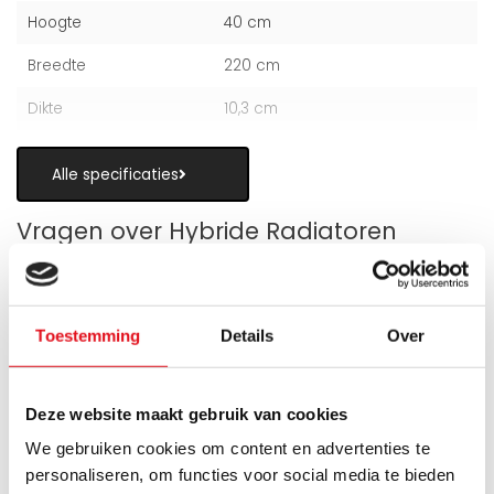
Hoogte
40 cm
Breedte
220 cm
Dikte
10,3 cm
Alle specificaties
Vragen over Hybride Radiatoren
Toestemming
Details
Over
Is een hybride paneelradiator geschikt
als alternatief voor vloerverwarming?
Deze website maakt gebruik van cookies
We gebruiken cookies om content en advertenties te
Wanneer zijn de warmteboosters het
personaliseren, om functies voor social media te bieden
meest nuttig?