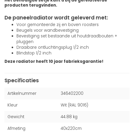
Het benodigde setje kunt u bij de gerelateerde
producten terugvinden.
De paneelradiator wordt geleverd met:
Voor gemonteerde zij en boven roosters
Beugels voor wandbevestiging
Bevestiging set bestaande uit houtdraadbouten +
pluggen
Draaibare ontluchtingsplug 1/2 inch
Blindstop 1/2 inch
Deze radiator heeft 10 jaar fabrieksgarantie!
Specificaties
Artikelnummer
346402200
Kleur
Wit (RAL 9016)
Gewicht
44.88 kg
Afmeting
40x220cm