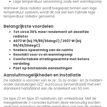
Lage temperatuur verwarming zoals een warmtepomp
Wanneer deze radiator wordt toegepast binnen een lage
temperatuur systeem, wordt dit ook wel een hybride lage
temperatuur radiator genoemd.
Belangrijkste voordelen
Tot circa 30% meer rendement uit dezelfde
radiator
4073 W (bij 75/65/20degC) / 2037 W (bij
55/45/20degC)
Snellere opwarming van de ruimte
Geschikt voor cv en warmtepomp
Comfortabele stralingswarmte met betere
verdeling
Past op bestaande aansluitingen
Aansluitmogelijkheden en installatie
De radiator is voorzien van 4x zij-, 2x zij-onder- en 2x midden-
onder aansluitingen (1/2" euroconus binnendraad) met een
standaard hartafstand aan de onderkant van 50 mm.
De type 22 en type 33 radiatoren zijn omkeerbaar. Met de
meegeleverde J-consoles kunnen deze eenvoudig worden
gedraaid, waardoor dezelfde aansluiting ook aan de andere