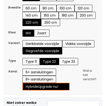
Breedte
60 cm
80 cm
100 cm
120 cm
140 cm
160 cm
180 cm
200 cm
220 cm
260 cm
Kleur
Wit
Zwart
Variant
Geribbelde voorzijde
Vlakke voorzijde
Gegroefde voorzijde
Type
Type 11
Type 22
Type 33
Wat is
Aansl.
6+ aansluitingen
het
8+ aansluitingen
verschil?
Hybride
Upgrade nu!
Niet zeker welke