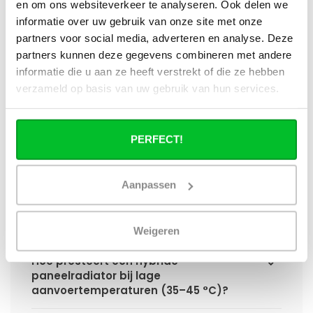
en om ons websiteverkeer te analyseren. Ook delen we
informatie over uw gebruik van onze site met onze
Wat is technisch gezien een hybride
partners voor social media, adverteren en analyse. Deze
paneelradiator?
partners kunnen deze gegevens combineren met andere
informatie die u aan ze heeft verstrekt of die ze hebben
Hoe verschilt de warmteafgifte van een
verzameld op basis van uw gebruik van hun services.
hybride paneelradiator ten opzichte van
een standaard paneelradiator?
PERFECT!
Wat is het voordeel van geïntegreerde
warmteboosters ten opzichte van losse
radiatorventilatoren?
Aanpassen
Waarom is een hybride paneelradiator
technisch geen convector?
Weigeren
Hoe presteert een hybride
paneelradiator bij lage
aanvoertemperaturen (35–45 °C)?