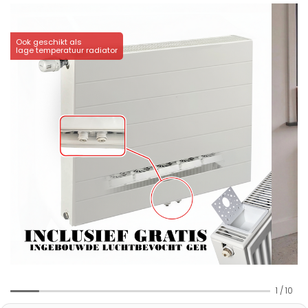
Ook geschikt als
lage temperatuur radiator
1
/
10