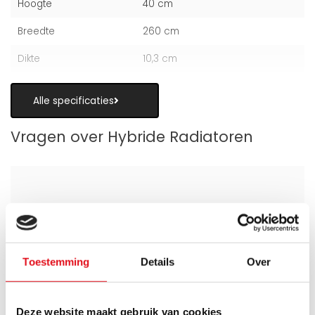
Hoogte
40 cm
Breedte
260 cm
Dikte
10,3 cm
Alle specificaties
Vragen over Hybride Radiatoren
Is een hybride paneelradiator geschikt
als alternatief voor vloerverwarming?
Toestemming
Details
Over
Wanneer zijn de warmteboosters het
meest nuttig?
Deze website maakt gebruik van cookies