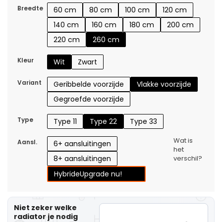
Breedte
60 cm
80 cm
100 cm
120 cm
140 cm
160 cm
180 cm
200 cm
220 cm
260 cm
Kleur
Wit
Zwart
Variant
Geribbelde voorzijde
Vlakke voorzijde
Gegroefde voorzijde
Type
Type 11
Type 22
Type 33
Wat is
Aansl.
6+ aansluitingen
het
8+ aansluitingen
verschil?
Hybride
Upgrade nu!
Niet zeker welke
radiator je nodig