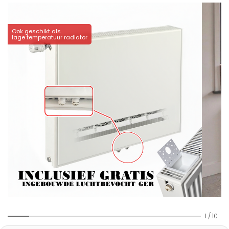
Ook geschikt als
lage temperatuur radiator
1
/
10