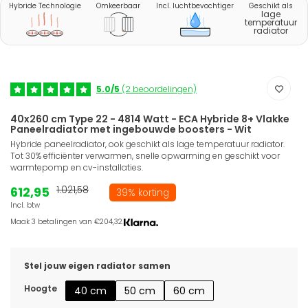
Hybride Technologie
Omkeerbaar
Incl. luchtbevochtiger
Geschikt als
lage
temperatuur
radiator
5.0/5
(2 beoordelingen)
40x260 cm Type 22 - 4814 Watt - ECA Hybride 8+ Vlakke
Paneelradiator met ingebouwde boosters - Wit
Hybride paneelradiator, ook geschikt als lage temperatuur radiator.
Tot 30% efficiënter verwarmen, snelle opwarming en geschikt voor
warmtepomp en cv-installaties.
612,95
1.021,58
39% korting
Incl. btw
Maak 3 betalingen van €204,32.
Stel jouw eigen radiator samen
Hoogte
40 cm
50 cm
60 cm