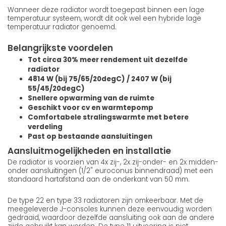
Wanneer deze radiator wordt toegepast binnen een lage
temperatuur systeem, wordt dit ook wel een hybride lage
temperatuur radiator genoemd.
Belangrijkste voordelen
Tot circa 30% meer rendement uit dezelfde
radiator
4814 W (bij 75/65/20degC) / 2407 W (bij
55/45/20degC)
Snellere opwarming van de ruimte
Geschikt voor cv en warmtepomp
Comfortabele stralingswarmte met betere
verdeling
Past op bestaande aansluitingen
Aansluitmogelijkheden en installatie
De radiator is voorzien van 4x zij-, 2x zij-onder- en 2x midden-
onder aansluitingen (1/2" euroconus binnendraad) met een
standaard hartafstand aan de onderkant van 50 mm.
De type 22 en type 33 radiatoren zijn omkeerbaar. Met de
meegeleverde J-consoles kunnen deze eenvoudig worden
gedraaid, waardoor dezelfde aansluiting ook aan de andere