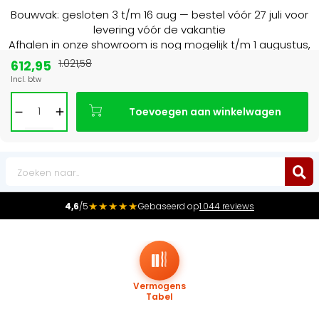
Bouwvak: gesloten 3 t/m 16 aug — bestel vóór 27 juli voor
levering vóór de vakantie
Afhalen in onze showroom is nog mogelijk t/m 1 augustus,
16:30 uur.
612,95
1.021,58
Incl. btw
Marktleider
in radiatoren in de Benelux
Toevoegen aan winkelwagen
0
★★★★★
4,6
/5
Gebaseerd op
1.044 reviews
Vermogens
Tabel