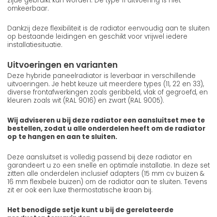
zijde gebruikt kan worden. De type 11 uitvoering is niet
omkeerbaar.
Dankzij deze flexibiliteit is de radiator eenvoudig aan te sluiten
op bestaande leidingen en geschikt voor vrijwel iedere
installatiesituatie.
Uitvoeringen en varianten
Deze hybride paneelradiator is leverbaar in verschillende
uitvoeringen. Je hebt keuze uit meerdere types (11, 22 en 33),
diverse frontafwerkingen zoals geribbeld, vlak of gegroefd, en
kleuren zoals wit (RAL 9016) en zwart (RAL 9005).
Wij adviseren u bij deze radiator een aansluitset mee te
bestellen, zodat u alle onderdelen heeft om de radiator
op te hangen en aan te sluiten.
Deze aansluitset is volledig passend bij deze radiator en
garandeert u zo een snelle en optimale installatie. In deze set
zitten alle onderdelen inclusief adapters (15 mm cv buizen &
16 mm flexibele buizen) om de radiator aan te sluiten. Tevens
zit er ook een luxe thermostatische kraan bij.
Het benodigde setje kunt u bij de gerelateerde