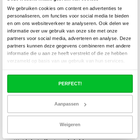
Wat is technisch gezien een hybride
We gebruiken cookies om content en advertenties te
paneelradiator?
personaliseren, om functies voor social media te bieden
en om ons websiteverkeer te analyseren. Ook delen we
Hoe verschilt de warmteafgifte van een
informatie over uw gebruik van onze site met onze
hybride paneelradiator ten opzichte van
partners voor social media, adverteren en analyse. Deze
een standaard paneelradiator?
partners kunnen deze gegevens combineren met andere
informatie die u aan ze heeft verstrekt of die ze hebben
Wat is het voordeel van geïntegreerde
verzameld op basis van uw gebruik van hun services.
warmteboosters ten opzichte van losse
radiatorventilatoren?
PERFECT!
Waarom is een hybride paneelradiator
technisch geen convector?
Aanpassen
Hoe presteert een hybride
paneelradiator bij lage
Weigeren
aanvoertemperaturen (35–45 °C)?