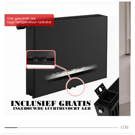
Ook geschikt als
lage temperatuur radiator
1
/
10