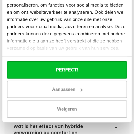
paneelradiator?
personaliseren, om functies voor social media te bieden
en om ons websiteverkeer te analyseren. Ook delen we
informatie over uw gebruik van onze site met onze
Hoe verschilt de warmteafgifte van een
hybride paneelradiator ten opzichte van
partners voor social media, adverteren en analyse. Deze
een standaard paneelradiator?
partners kunnen deze gegevens combineren met andere
informatie die u aan ze heeft verstrekt of die ze hebben
Wat is het voordeel van geïntegreerde
verzameld op basis van uw gebruik van hun services.
warmteboosters ten opzichte van losse
radiatorventilatoren?
PERFECT!
Waarom is een hybride paneelradiator
technisch geen convector?
Aanpassen
Hoe presteert een hybride
paneelradiator bij lage
Weigeren
aanvoertemperaturen (35–45 °C)?
Wat is het effect van hybride
verwarming op comfort en