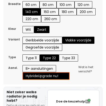
Breedte
60 cm
80 cm
100 cm
120 cm
140 cm
160 cm
180 cm
200 cm
220 cm
260 cm
Kleur
Wit
Zwart
Variant
Geribbelde voorzijde
Vlakke voorzijde
Gegroefde voorzijde
Type
Type 11
Type 22
Type 33
Wat is het
Aansl.
8+ aansluitingen
verschil?
Hybride
Upgrade nu!
Niet zeker welke
radiator je nodig
hebt?
Doe de keuzehulp
Gebruik onze keuzehulp en