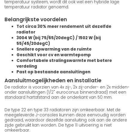
temperatuur systeem, wordt dit ook wel een hybride lage
temperatuur radiator genoemd.
Belangrijkste voordelen
Tot circa 30% meer rendement uit dezelfde
radiator
3004 W (bij 75/65/20degC) / 1502 W (bij
55/45/20degC)
Snellere opwarming van de ruimte
Geschikt voor cv en warmtepomp
Comfortabele stralingswarmte met betere
verdeling
Past op bestaande aansluitingen
Aansluitmogelijkheden en installatie
De radiator is voorzien van 4x zij-, 2x zij-onder- en 2x midden-
onder aansluitingen (1/2" euroconus binnendraad) met een
standaard hartafstand aan de onderkant van 50 mm.
De type 22 en type 33 radiatoren zijn omkeerbaar. Met de
meegeleverde J-consoles kunnen deze eenvoudig worden
gedraaid, waardoor dezelfde aansluiting ook aan de andere
zijde gebruikt kan worden. De type 11 uitvoering is niet
omkeerbaar.