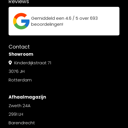
Reviews
Gemiddeld een
4.6 / 5
over
693
beoordelingen!
Contact
Showroom
Kinderdijkstraat 71
3076 JH
Rotterdam
Afhaalmagazijn
Zweth 24A
2991 LH
Barendrecht