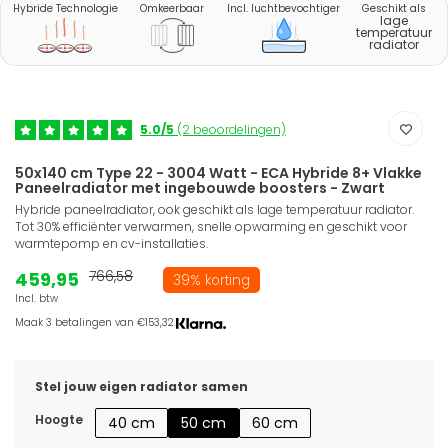
Hybride Technologie
Omkeerbaar
Incl. luchtbevochtiger
Geschikt als
lage
temperatuur
radiator
5.0/5
(2 beoordelingen)
50x140 cm Type 22 - 3004 Watt - ECA Hybride 8+ Vlakke
Paneelradiator met ingebouwde boosters - Zwart
Hybride paneelradiator, ook geschikt als lage temperatuur radiator.
Tot 30% efficiënter verwarmen, snelle opwarming en geschikt voor
warmtepomp en cv-installaties.
459,95
766,58
39% korting
Incl. btw
Maak 3 betalingen van €153,32.
Stel jouw eigen radiator samen
Hoogte
40 cm
50 cm
60 cm