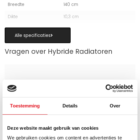
Breedte
140 cm
Dikte
10,3 cm
Alle specificaties
Vragen over Hybride Radiatoren
Is een hybride paneelradiator geschikt
als alternatief voor vloerverwarming?
Toestemming
Details
Over
Wanneer zijn de warmteboosters het
meest nuttig?
Deze website maakt gebruik van cookies
We gebruiken cookies om content en advertenties te
Wat is technisch gezien een hybride