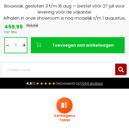
Bouwvak: gesloten 3 t/m 16 aug — bestel vóór 27 juli voor
levering vóór de vakantie
Afhalen in onze showroom is nog mogelijk t/m 1 augustus,
16:30 uur.
459,95
766,58
Incl. btw
Marktleider
in radiatoren in de Benelux
Toevoegen aan winkelwagen
0
★★★★★
4,6
/5
Gebaseerd op
1.044 reviews
Vermogens
Tabel