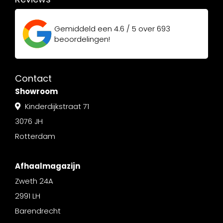
Gemiddeld een
4.6 / 5
over
693
beoordelingen!
Contact
Showroom
Kinderdijkstraat 71
3076 JH
Rotterdam
Afhaalmagazijn
Zweth 24A
2991 LH
Barendrecht