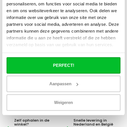
stadsverwarming?
personaliseren, om functies voor social media te bieden
en om ons websiteverkeer te analyseren. Ook delen we
informatie over uw gebruik van onze site met onze
Werkt een paneelradiator ook bij 40
graden aanvoertemperatuur?
partners voor social media, adverteren en analyse. Deze
partners kunnen deze gegevens combineren met andere
informatie die u aan ze heeft verstrekt of die ze hebben
verzameld op basis van uw gebruik van hun services.
Heb je een vraag over dit product ?
PERFECT!
Simon helpt je graag en kan al je vragen beantwoorden.
Stuur een bericht
Aanpassen
Ruim assortiment
14 dagen bedenktijd
Weigeren
Levering uit eigen
Niet goed = Geld terug
voorraad
Zelf ophalen in de
Snelle levering in
winkel?
Nederland en België