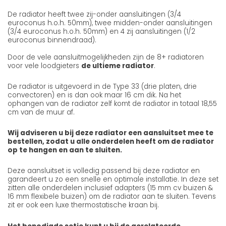
De radiator heeft twee zij-onder aansluitingen (3/4
euroconus h.o.h. 50mm), twee midden-onder aansluitingen
(3/4 euroconus h.o.h. 50mm) en 4 zij aansluitingen (1/2
euroconus binnendraad).
Door de vele aansluitmogelijkheden zijn de 8+ radiatoren
voor vele loodgieters
de ultieme radiator
.
De radiator is uitgevoerd in de Type 33 (drie platen, drie
convectoren) en is dan ook maar 16 cm dik. Na het
ophangen van de radiator zelf komt de radiator in totaal 18,55
cm van de muur af.
Wij adviseren u bij deze radiator een aansluitset mee te
bestellen, zodat u alle onderdelen heeft om de radiator
op te hangen en aan te sluiten.
Deze aansluitset is volledig passend bij deze radiator en
garandeert u zo een snelle en optimale installatie. In deze set
zitten alle onderdelen inclusief adapters (15 mm cv buizen &
16 mm flexibele buizen) om de radiator aan te sluiten. Tevens
zit er ook een luxe thermostatische kraan bij.