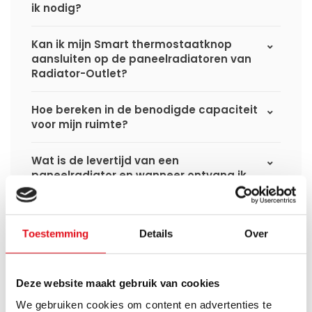
ik nodig?
Kan ik mijn Smart thermostaatknop
aansluiten op de paneelradiatoren van
Radiator-Outlet?
Hoe bereken in de benodigde capaciteit
voor mijn ruimte?
Wat is de levertijd van een
paneelradiator en wanneer ontvang ik
deze als ik een bestelling plaats?
Ik heb een (hybride) warmtepomp
Toestemming
Details
Over
installatie, kan ik alle radiatoren
gebruiken uit de website?
Deze website maakt gebruik van cookies
Kan ik alle radiatoren op de website
We gebruiken cookies om content en advertenties te
toepassen in combinatie met