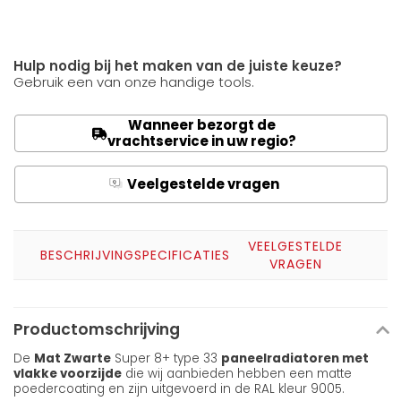
Hulp nodig bij het maken van de juiste keuze?
Gebruik een van onze handige tools.
Wanneer bezorgt de
vrachtservice in uw regio?
Veelgestelde vragen
Q
A
VEELGESTELDE
BESCHRIJVING
SPECIFICATIES
VRAGEN
Productomschrijving
De
Mat Zwarte
Super 8+ type 33
paneelradiatoren met
vlakke voorzijde
die wij aanbieden hebben een matte
poedercoating en zijn uitgevoerd in de RAL kleur 9005.