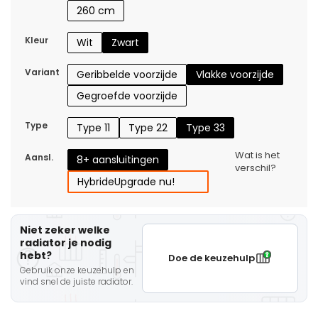
260 cm
Kleur
Wit
Zwart
Variant
Geribbelde voorzijde
Vlakke voorzijde
Gegroefde voorzijde
Type
Type 11
Type 22
Type 33
Wat is het
Aansl.
8+ aansluitingen
verschil?
Hybride
Upgrade nu!
Niet zeker welke
radiator je nodig
hebt?
Doe de keuzehulp
Gebruik onze keuzehulp en
vind snel de juiste radiator.