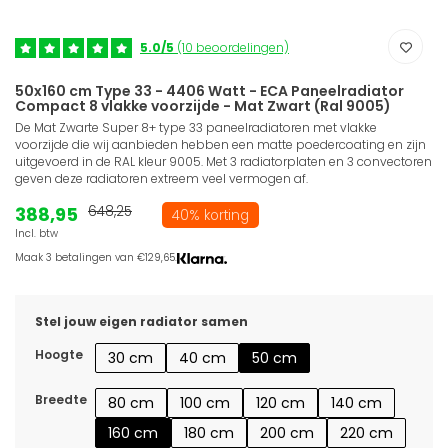
5.0/5
(10 beoordelingen)
50x160 cm Type 33 - 4406 Watt - ECA Paneelradiator
Compact 8 vlakke voorzijde - Mat Zwart (Ral 9005)
De Mat Zwarte Super 8+ type 33 paneelradiatoren met vlakke
voorzijde die wij aanbieden hebben een matte poedercoating en zijn
uitgevoerd in de RAL kleur 9005. Met 3 radiatorplaten en 3 convectoren
geven deze radiatoren extreem veel vermogen af.
388,95
648,25
40% korting
Incl. btw
Maak 3 betalingen van €129,65.
Stel jouw eigen radiator samen
Hoogte
30 cm
40 cm
50 cm
Breedte
80 cm
100 cm
120 cm
140 cm
160 cm
180 cm
200 cm
220 cm