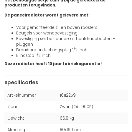
Het benodigde setje kunt u bij de gerelateerde
producten terugvinden.
De paneelradiator wordt geleverd met:
Voor gemonteerde zij en boven roosters
Beugels voor wandbevestiging
Bevestiging set bestaande uit houtdraadbouten +
pluggen
Draaibare ontluchtingsplug 1/2 inch
Blindstop 1/2 inch
Deze radiator heeft 10 jaar fabrieksgarantie!
Specificaties
Artikelnummer
16112259
Kleur
Zwart (RAL 9005)
Gewicht
66,8 kg
Afmeting
50x160 cm