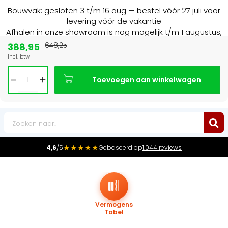
Bouwvak: gesloten 3 t/m 16 aug — bestel vóór 27 juli voor
levering vóór de vakantie
Afhalen in onze showroom is nog mogelijk t/m 1 augustus,
16:30 uur.
388,95
648,25
Incl. btw
Marktleider
in radiatoren in de Benelux
Toevoegen aan winkelwagen
0
★★★★★
4,6
/5
Gebaseerd op
1.044 reviews
Vermogens
Tabel