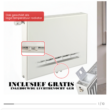
Ook geschikt als
lage temperatuur radiator
1
/
10