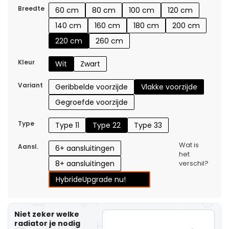
Breedte
60 cm
80 cm
100 cm
120 cm
140 cm
160 cm
180 cm
200 cm
220 cm
260 cm
Kleur
Wit
Zwart
Variant
Geribbelde voorzijde
Vlakke voorzijde
Gegroefde voorzijde
Type
Type 11
Type 22
Type 33
Wat is
Aansl.
6+ aansluitingen
het
8+ aansluitingen
verschil?
Hybride
Upgrade nu!
Niet zeker welke
radiator je nodig