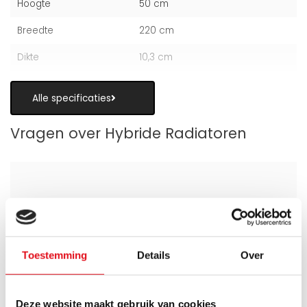
Hoogte
50 cm
Breedte
220 cm
Dikte
10,3 cm
Alle specificaties
Vragen over Hybride Radiatoren
Is een hybride paneelradiator geschikt
als alternatief voor vloerverwarming?
Toestemming
Details
Over
Wanneer zijn de warmteboosters het
meest nuttig?
Deze website maakt gebruik van cookies