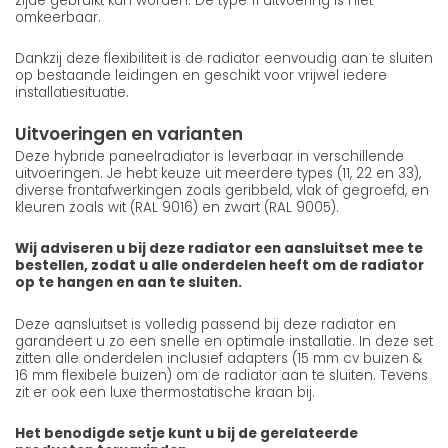
zijde gebruikt kan worden. De type 11 uitvoering is niet
omkeerbaar.
Dankzij deze flexibiliteit is de radiator eenvoudig aan te sluiten
op bestaande leidingen en geschikt voor vrijwel iedere
installatiesituatie.
Uitvoeringen en varianten
Deze hybride paneelradiator is leverbaar in verschillende
uitvoeringen. Je hebt keuze uit meerdere types (11, 22 en 33),
diverse frontafwerkingen zoals geribbeld, vlak of gegroefd, en
kleuren zoals wit (RAL 9016) en zwart (RAL 9005).
Wij adviseren u bij deze radiator een aansluitset mee te
bestellen, zodat u alle onderdelen heeft om de radiator
op te hangen en aan te sluiten.
Deze aansluitset is volledig passend bij deze radiator en
garandeert u zo een snelle en optimale installatie. In deze set
zitten alle onderdelen inclusief adapters (15 mm cv buizen &
16 mm flexibele buizen) om de radiator aan te sluiten. Tevens
zit er ook een luxe thermostatische kraan bij.
Het benodigde setje kunt u bij de gerelateerde