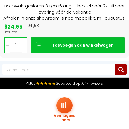
Bouwvak: gesloten 3 t/m 16 aug — bestel vóór 27 juli voor
levering vóór de vakantie
Afhalen in onze showroom is nog mogelijk t/m 1 augustus,
16:30 uur.
624,95
1.041,58
Incl. btw
Marktleider
in radiatoren in de Benelux
Toevoegen aan winkelwagen
0
★★★★★
4,6
/5
Gebaseerd op
1.044 reviews
Vermogens
Tabel