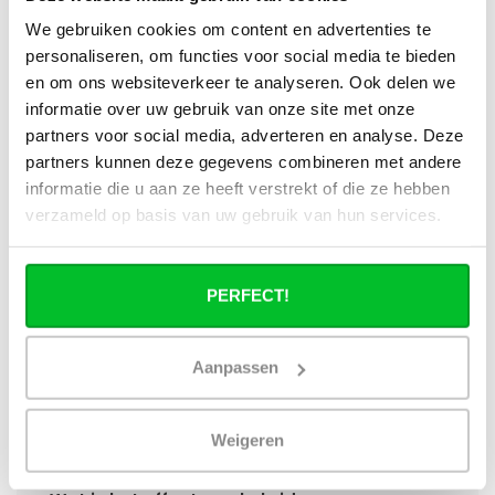
Wat is technisch gezien een hybride
We gebruiken cookies om content en advertenties te
paneelradiator?
personaliseren, om functies voor social media te bieden
en om ons websiteverkeer te analyseren. Ook delen we
Hoe verschilt de warmteafgifte van een
informatie over uw gebruik van onze site met onze
hybride paneelradiator ten opzichte van
partners voor social media, adverteren en analyse. Deze
een standaard paneelradiator?
partners kunnen deze gegevens combineren met andere
informatie die u aan ze heeft verstrekt of die ze hebben
Wat is het voordeel van geïntegreerde
verzameld op basis van uw gebruik van hun services.
warmteboosters ten opzichte van losse
radiatorventilatoren?
PERFECT!
Waarom is een hybride paneelradiator
technisch geen convector?
Aanpassen
Hoe presteert een hybride
paneelradiator bij lage
Weigeren
aanvoertemperaturen (35–45 °C)?