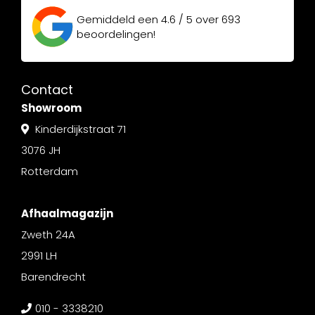
Gemiddeld een
4.6 / 5
over
693
beoordelingen!
Contact
Showroom
Kinderdijkstraat 71
3076 JH
Rotterdam
Afhaalmagazijn
Zweth 24A
2991 LH
Barendrecht
010 - 3338210