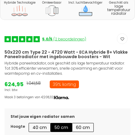
Hybride Technologie
Omkeerbaar
Incl. luchtbevochtiger
Geschikt als
lage
temperatuur
radiator
5.0/5
(2 beoordelingen)
50x220 cm Type 22 - 4720 Watt - ECA Hybride 8+ Vlakke
Paneelradiator met ingebouwde boosters - Wit
Hybride paneelradiator, ook geschikt als lage temperatuur radiator.
Tot 30% efficiënter verwarmen, snelle opwarming en geschikt voor
warmtepomp en cv-installaties.
624,95
1.041,58
39% korting
Incl. btw
Maak 3 betalingen van €208,32.
Stel jouw eigen radiator samen
Hoogte
40 cm
50 cm
60 cm