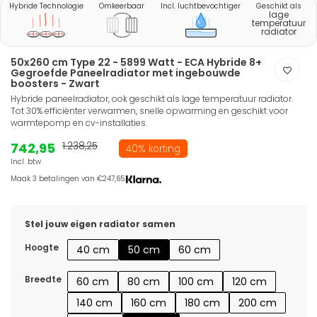
Hybride Technologie
Omkeerbaar
Incl. luchtbevochtiger
Geschikt als
lage
temperatuur
radiator
50x260 cm Type 22 - 5899 Watt - ECA Hybride 8+
Gegroefde Paneelradiator met ingebouwde
boosters - Zwart
Hybride paneelradiator, ook geschikt als lage temperatuur radiator.
Tot 30% efficiënter verwarmen, snelle opwarming en geschikt voor
warmtepomp en cv-installaties.
742,95
1.238,25
40% korting
Incl. btw
Maak 3 betalingen van €247,65.
Stel jouw eigen radiator samen
Hoogte
40 cm
50 cm
60 cm
Breedte
60 cm
80 cm
100 cm
120 cm
140 cm
160 cm
180 cm
200 cm