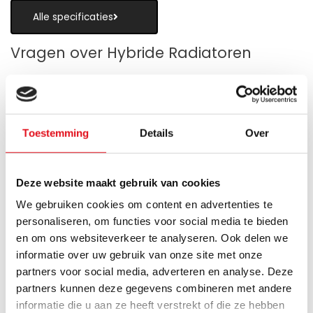
Alle specificaties
Vragen over Hybride Radiatoren
Toestemming
Details
Over
Is een hybride paneelradiator geschikt
als alternatief voor vloerverwarming?
Deze website maakt gebruik van cookies
Wanneer zijn de warmteboosters het
We gebruiken cookies om content en advertenties te
meest nuttig?
personaliseren, om functies voor social media te bieden
en om ons websiteverkeer te analyseren. Ook delen we
Wat is technisch gezien een hybride
informatie over uw gebruik van onze site met onze
paneelradiator?
partners voor social media, adverteren en analyse. Deze
partners kunnen deze gegevens combineren met andere
Hoe verschilt de warmteafgifte van een
informatie die u aan ze heeft verstrekt of die ze hebben
hybride paneelradiator ten opzichte van