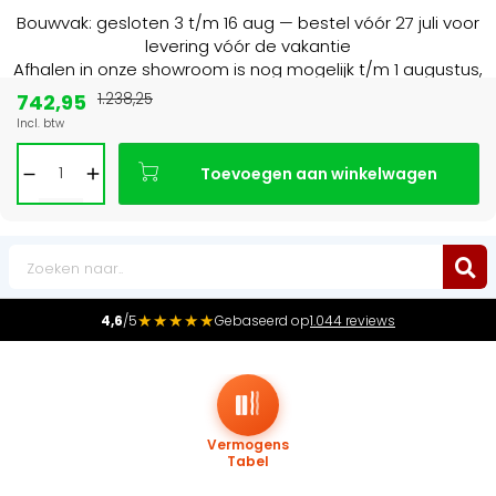
Bouwvak: gesloten 3 t/m 16 aug — bestel vóór 27 juli voor
levering vóór de vakantie
Afhalen in onze showroom is nog mogelijk t/m 1 augustus,
16:30 uur.
742,95
1.238,25
Incl. btw
Marktleider
in radiatoren in de Benelux
Toevoegen aan winkelwagen
0
★★★★★
4,6
/5
Gebaseerd op
1.044 reviews
Vermogens
Tabel