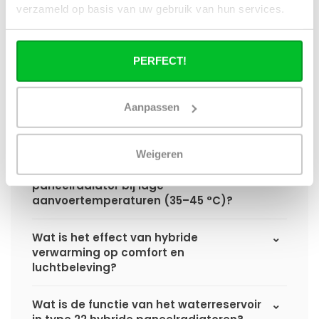
verzameld op basis van uw gebruik van hun services.
een standaard paneelradiator?
Wat is het voordeel van geïntegreerde
PERFECT!
warmteboosters ten opzichte van losse
radiatorventilatoren?
Aanpassen
Waarom is een hybride paneelradiator
technisch geen convector?
Weigeren
Hoe presteert een hybride
paneelradiator bij lage
aanvoertemperaturen (35–45 °C)?
Wat is het effect van hybride
verwarming op comfort en
luchtbeleving?
Wat is de functie van het waterreservoir