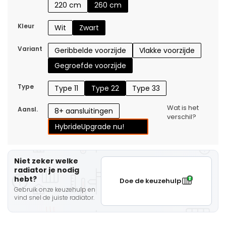
220 cm
260 cm
Kleur
Wit
Zwart
Variant
Geribbelde voorzijde
Vlakke voorzijde
Gegroefde voorzijde
Type
Type 11
Type 22
Type 33
Wat is het
Aansl.
8+ aansluitingen
verschil?
Hybride
Upgrade nu!
Niet zeker welke
radiator je nodig
hebt?
Doe de keuzehulp
Gebruik onze keuzehulp en
vind snel de juiste radiator.