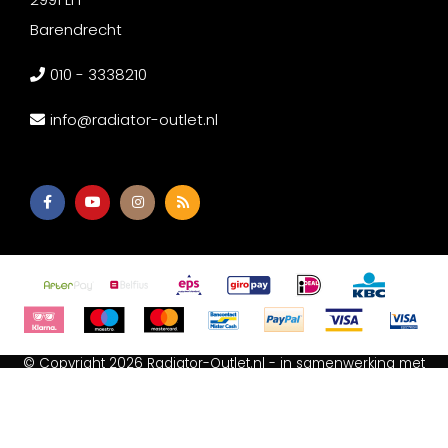
Barendrecht
010 - 3338210
info@radiator-outlet.nl
© Copyright 2026 Radiator-Outlet.nl - in samenwerking met
Afium B.V
-
Akupanel Outlet
-
Wc met bidet
-
Spiegeldepot
Algemene voorwaarden
-
Cookie Statement
-
Privacy Policy
-
Sitemap