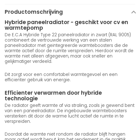
Productomschrijving
Hybride paneelradiator - geschikt voor cv en
warmtepomp
De E.C.A Hybride Type 22 paneelradiator in zwart (RAL 9005)
combineert de vertrouwde werking van een stalen
paneelradiator met geintegreerde warmteboosters die de
warmte actief door de ruimte verspreiden. Hierdoor wordt de
warmte niet alleen afgegeven, maar ook sneller en
gelijkmatiger verdeeld.
Dit zorgt voor een comfortabel warmtegevoel en een
efficienter gebruik van energie.
Efficienter verwarmen door hybride
technologie
De radiator geeft warmte af via straling, zoals je gewend bent
van een paneelradiator. De ingebouwde warmteboosters
versterken dit door de warme lucht actief de ruimte in te
verspreiden.
Doordat de warmte niet rondom de radiator blijft hangen
maar actief wordt benut, kan het rendement in de praktijk