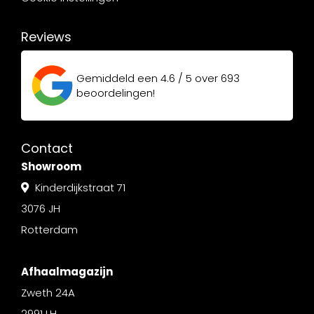
Reviews
Gemiddeld een
4.6 / 5
over
693
beoordelingen!
Contact
Showroom
Kinderdijkstraat 71
3076 JH
Rotterdam
Afhaalmagazijn
Zweth 24A
2991 LH