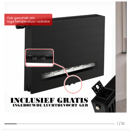
Ook geschikt als
lage temperatuur radiator
1
/
10