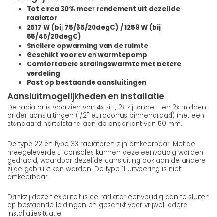
Tot circa 30% meer rendement uit dezelfde
radiator
2517 W (bij 75/65/20degC) / 1259 W (bij
55/45/20degC)
Snellere opwarming van de ruimte
Geschikt voor cv en warmtepomp
Comfortabele stralingswarmte met betere
verdeling
Past op bestaande aansluitingen
Aansluitmogelijkheden en installatie
De radiator is voorzien van 4x zij-, 2x zij-onder- en 2x midden-
onder aansluitingen (1/2" euroconus binnendraad) met een
standaard hartafstand aan de onderkant van 50 mm.
De type 22 en type 33 radiatoren zijn omkeerbaar. Met de
meegeleverde J-consoles kunnen deze eenvoudig worden
gedraaid, waardoor dezelfde aansluiting ook aan de andere
zijde gebruikt kan worden. De type 11 uitvoering is niet
omkeerbaar.
Dankzij deze flexibiliteit is de radiator eenvoudig aan te sluiten
op bestaande leidingen en geschikt voor vrijwel iedere
installatiesituatie.