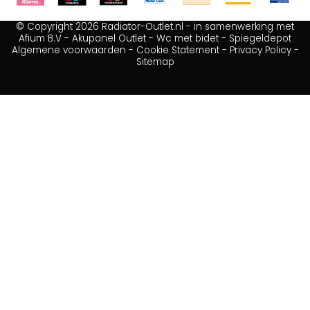
© Copyright 2026 Radiator-Outlet.nl - in samenwerking met
Afium B.V
-
Akupanel Outlet
-
Wc met bidet
-
Spiegeldepot
Algemene voorwaarden
-
Cookie Statement
-
Privacy Policy
-
Sitemap