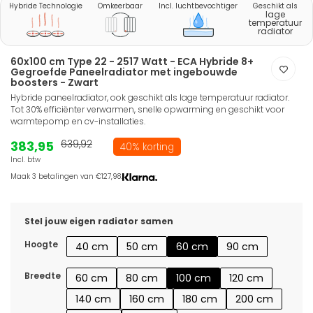
Hybride Technologie
Omkeerbaar
Incl. luchtbevochtiger
Geschikt als
lage
temperatuur
radiator
60x100 cm Type 22 - 2517 Watt - ECA Hybride 8+
Gegroefde Paneelradiator met ingebouwde
boosters - Zwart
Hybride paneelradiator, ook geschikt als lage temperatuur radiator.
Tot 30% efficiënter verwarmen, snelle opwarming en geschikt voor
warmtepomp en cv-installaties.
383,95
639,92
40% korting
Incl. btw
Maak 3 betalingen van €127,98.
Stel jouw eigen radiator samen
Hoogte
40 cm
50 cm
60 cm
90 cm
Breedte
60 cm
80 cm
100 cm
120 cm
140 cm
160 cm
180 cm
200 cm