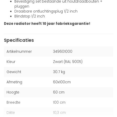
Bevestiging set bestaande uit houtdraadbouten +
pluggen
Draaibare ontluchtingsplug 1/2 inch
Blindstop 1/2 inch
Deze radiator heeft 10 jaar fabrieksgarantie!
Specificaties
Artikelnummer
349601000
Kleur
Zwart (RAL 9005)
Gewicht
30.7 kg
Afmeting
60x100cm
Hoogte
60 cm
Breedte
100 cm
Dikte
10,3 cm