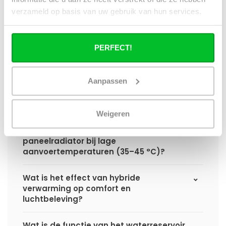
hybride paneelradiator ten opzichte van
verzameld op basis van uw gebruik van hun services.
een standaard paneelradiator?
Wat is het voordeel van geïntegreerde
PERFECT!
warmteboosters ten opzichte van losse
radiatorventilatoren?
Aanpassen
Waarom is een hybride paneelradiator
technisch geen convector?
Weigeren
Hoe presteert een hybride
paneelradiator bij lage
aanvoertemperaturen (35–45 °C)?
Wat is het effect van hybride
verwarming op comfort en
luchtbeleving?
Wat is de functie van het waterreservoir