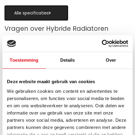
Alle specificaties
Vragen over Hybride Radiatoren
Toestemming
Details
Over
Is een hybride paneelradiator geschikt
als alternatief voor vloerverwarming?
Deze website maakt gebruik van cookies
Wanneer zijn de warmteboosters het
We gebruiken cookies om content en advertenties te
meest nuttig?
personaliseren, om functies voor social media te bieden
en om ons websiteverkeer te analyseren. Ook delen we
Wat is technisch gezien een hybride
informatie over uw gebruik van onze site met onze
paneelradiator?
partners voor social media, adverteren en analyse. Deze
partners kunnen deze gegevens combineren met andere
Hoe verschilt de warmteafgifte van een
informatie die u aan ze heeft verstrekt of die ze hebben