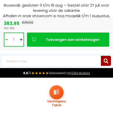
Bouwvak: gesloten 3 t/m 16 aug — bestel vóór 27 juli voor
levering vóór de vakantie
Afhalen in onze showroom is nog mogelijk t/m 1 augustus,
16:30 uur.
383,95
639,92
Incl. btw
Marktleider
in radiatoren in de Benelux
Toevoegen aan winkelwagen
0
★★★★★
4,6
/5
Gebaseerd op
1.044 reviews
Vermogens
Tabel