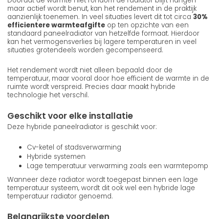
Doordat de warmte niet rondom de radiator blijft hangen
maar actief wordt benut, kan het rendement in de praktijk
aanzienlijk toenemen. In veel situaties levert dit tot circa
30%
efficientere warmteafgifte
op ten opzichte van een
standaard paneelradiator van hetzelfde formaat. Hierdoor
kan het vermogensverlies bij lagere temperaturen in veel
situaties grotendeels worden gecompenseerd.
Het rendement wordt niet alleen bepaald door de
temperatuur, maar vooral door hoe efficient de warmte in de
ruimte wordt verspreid. Precies daar maakt hybride
technologie het verschil.
Geschikt voor elke installatie
Deze hybride paneelradiator is geschikt voor:
Cv-ketel of stadsverwarming
Hybride systemen
Lage temperatuur verwarming zoals een warmtepomp
Wanneer deze radiator wordt toegepast binnen een lage
temperatuur systeem, wordt dit ook wel een hybride lage
temperatuur radiator genoemd.
Belangrijkste voordelen