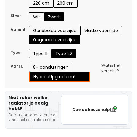
220 cm
260 cm
Kleur
Wit
Zwart
Variant
Geribbelde voorzijde
Vlakke voorzijde
Gegroefde voorzijde
Type
Type 11
Type 22
Wat is het
Aansl.
8+ aansluitingen
verschil?
Hybride
Upgrade nu!
Niet zeker welke
radiator je nodig
hebt?
Doe de keuzehulp
Gebruik onze keuzehulp en
vind snel de juiste radiator.