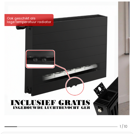
Ook geschikt als
lage temperatuur radiator
1
/
10