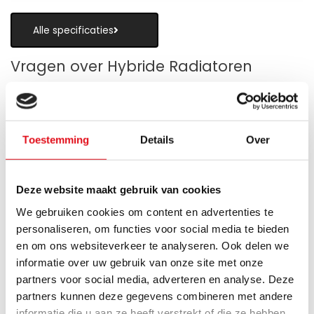
Alle specificaties
Vragen over Hybride Radiatoren
Toestemming
Details
Over
Is een hybride paneelradiator geschikt
als alternatief voor vloerverwarming?
Deze website maakt gebruik van cookies
Wanneer zijn de warmteboosters het
We gebruiken cookies om content en advertenties te
meest nuttig?
personaliseren, om functies voor social media te bieden
en om ons websiteverkeer te analyseren. Ook delen we
Wat is technisch gezien een hybride
informatie over uw gebruik van onze site met onze
paneelradiator?
partners voor social media, adverteren en analyse. Deze
partners kunnen deze gegevens combineren met andere
Hoe verschilt de warmteafgifte van een
informatie die u aan ze heeft verstrekt of die ze hebben