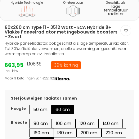
Hybride Technologie
Omkeerbaar
Geschikt als
lage
temperatuur
radiator
60x260 cm Type 11 - 3512 Watt - ECA Hybride 8+
Vlakke Paneelradiator met ingebouwde boosters
- Zwart
Hybride paneelradiator, ook geschikt als lage temperatuur radiator.
Tot 30% efficiënter verwarmen, snelle opwarming en geschikt voor
warmtepomp en cv-installaties.
663,95
1.106,58
39% korting
Incl. btw
Maak 3 betalingen van €221,32.
Stel jouw eigen radiator samen
Hoogte
50 cm
60 cm
Breedte
80 cm
100 cm
120 cm
140 cm
160 cm
180 cm
200 cm
220 cm