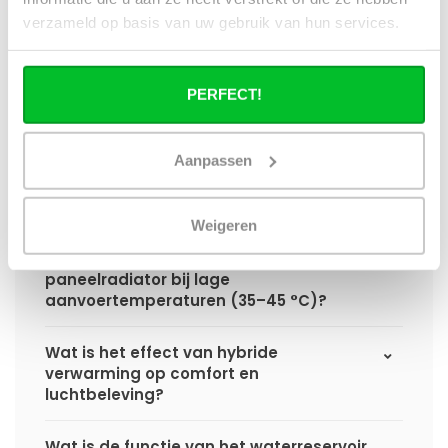
hybride paneelradiator ten opzichte van
verzameld op basis van uw gebruik van hun services.
een standaard paneelradiator?
Wat is het voordeel van geïntegreerde
PERFECT!
warmteboosters ten opzichte van losse
radiatorventilatoren?
Aanpassen
Waarom is een hybride paneelradiator
technisch geen convector?
Weigeren
Hoe presteert een hybride
paneelradiator bij lage
aanvoertemperaturen (35–45 °C)?
Wat is het effect van hybride
verwarming op comfort en
luchtbeleving?
Wat is de functie van het waterreservoir