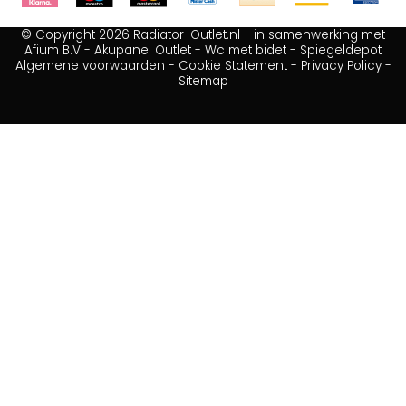
© Copyright 2026 Radiator-Outlet.nl - in samenwerking met
Afium B.V
-
Akupanel Outlet
-
Wc met bidet
-
Spiegeldepot
Algemene voorwaarden
-
Cookie Statement
-
Privacy Policy
-
Sitemap