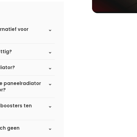
rnatief voor
ttig?
iator?
de paneelradiator
or?
eboosters ten
sch geen