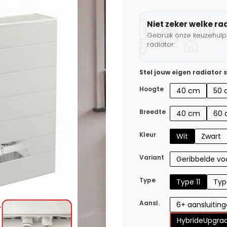
Niet zeker welke ra
Gebruik onze keuzehulp 
radiator.
Stel jouw eigen radiator
Hoogte
40 cm
50 
Breedte
40 cm
60
Kleur
Wit
Zwart
Variant
Geribbelde voo
Type
Type 11
Typ
Aansl.
6+ aansluitin
Hybride
Upgrad