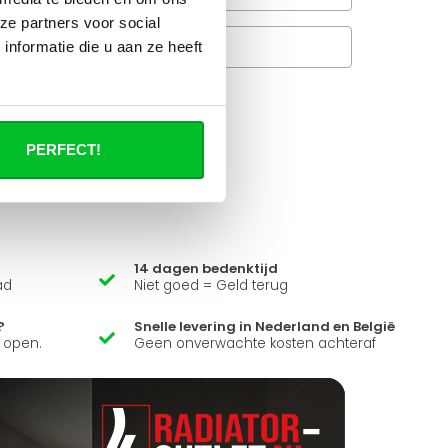
ze partners voor social
Veelgestelde vragen
nformatie die u aan ze heeft
A
it product ?
PERFECT!
 al je vragen beantwoorden.
14 dagen bedenktijd
ad
Niet goed = Geld terug
?
Snelle levering in Nederland en België
k open.
Geen onverwachte kosten achteraf