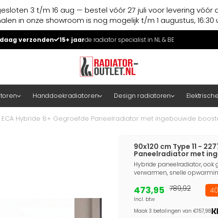
esloten 3 t/m 16 aug — bestel vóór 27 juli voor levering vóór 
halen in onze showroom is nog mogelijk t/m 1 augustus, 16:30 u
daag verzonden
15+ jaar
de radiator specialist in NL & BE
atoren
Handdoekradiatoren
Design radiatoren
Elektrisch
 - ECA Hybride 8+ Gegroefde Paneelradiator met ingebouwde booste
90x120 cm Type 11 - 22
Paneelradiator met in
Hybride paneelradiator, ook g
verwarmen, snelle opwarming
473,95
789,92
40
Incl. btw
Maak 3 betalingen van €157,98.