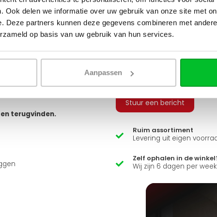
tvoeringen. Je hebt keuze uit
. Ook delen we informatie over uw gebruik van onze site met on
 geribbeld, vlak of gegroefd, en
e. Deze partners kunnen deze gegevens combineren met andere i
Q
erzameld op basis van uw gebruik van hun services.
 bestellen, zodat u alle
 sluiten.
Heb je een vraag over d
arandeert u zo een snelle en
Aanpassen
Simon helpt je graag en kan
usief adapters (15 mm cv buizen
ns zit er ook een luxe
Stuur een bericht
ten terugvinden.
Ruim assortiment
Levering uit eigen voorra
Zelf ophalen in de winkel
uggen
Wij zijn 6 dagen per wee