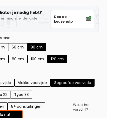
diator je nodig hebt?
Doe de
en vind snel de juiste
keuzehulp
 samen
cm
60 cm
90 cm
 cm
80 cm
100 cm
120 cm
rzijde
Vlakke voorzijde
Gegroefde voorzijde
e 22
Type 33
Wat is het
gen
8+ aansluitingen
verschil?
e nu!