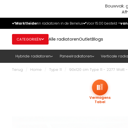
Bouwvak: g
Af
Marktleider
in radiatoren in de Benelux
Voor 15:00 besteld =
van
Alle radiatoren
Outlet
Blogs
CATEGORIEËN
Hybride radiatoren
Paneelradiatoren
Verticale radi
Terug
/
Home
/
Type 11
/
90x120 cm Type 11 - 2277 Watt
Vermogens
Tabel