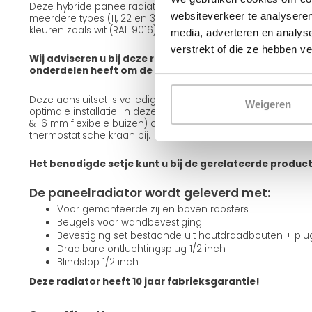
Deze hybride paneelradiator is leverbaar in verschillende ui
websiteverkeer te analyseren
meerdere types (11, 22 en 33), diverse frontafwerkingen zoals
kleuren zoals wit (RAL 9016) en zwart (RAL 9005).
media, adverteren en analys
verstrekt of die ze hebben v
Wij adviseren u bij deze radiator een aansluitset mee te
onderdelen heeft om de radiator op te hangen en aan te
Deze aansluitset is volledig passend bij deze radiator en g
Weigeren
optimale installatie. In deze set zitten alle onderdelen incl
& 16 mm flexibele buizen) om de radiator aan te sluiten. Teve
thermostatische kraan bij.
Het benodigde setje kunt u bij de gerelateerde produc
De paneelradiator wordt geleverd met:
Voor gemonteerde zij en boven roosters
Beugels voor wandbevestiging
Bevestiging set bestaande uit houtdraadbouten + pl
Draaibare ontluchtingsplug 1/2 inch
Blindstop 1/2 inch
Deze radiator heeft 10 jaar fabrieksgarantie!