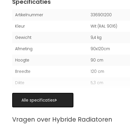
Specificaties
Artikelnummer
336901200
Kleur
Wit (RAL 9016)
Gewicht
9,4 kg
Afmeting
90x120cm
Hoogte
90 cm
Breedte
120 cm
Dikte
5,3 cm
Alle specificaties
Vragen over Hybride Radiatoren