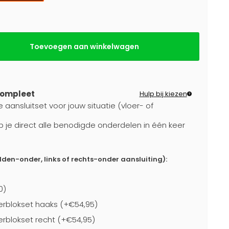
Toevoegen aan winkelwagen
compleet
Hulp bij kiezen
 aansluitset voor jouw situatie (vloer- of
b je direct alle benodigde onderdelen in één keer
dden-onder, links of rechts-onder aansluiting):
0)
rblokset haaks (+€54,95)
blokset recht (+€54,95)