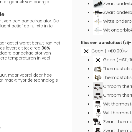
nter gebruik van energie.
Zwart onderb
Zwart onderb
ie
Witte onderb
ent van een paneelradiator. De
cht actief de ruimte in te
Wit onderblo
Kies een aansluitset (zij
ar actief wordt benut, kan het
s levert dit tot circa
30%
Geen (+€0,00)
daard paneelradiator van
gere temperaturen in veel
Geen (+€0,0
Thermostatis
uur, maar vooral door hoe
Thermostatis
aar maakt hybride technologie
Chroom ther
Chroom ther
Wit thermost
Wit thermost
Zwart thermo
p
Zwart thermo