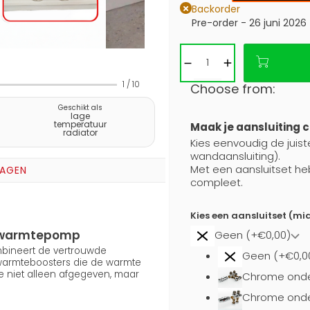
Backorder
Pre-order - 26 juni 2026
1
/
10
Choose from:
Geschikt als
lage
temperatuur
Maak je aansluiting 
radiator
Kies eenvoudig de juiste
wandaansluiting).
Met een aansluitset he
RAGEN
compleet.
Kies een aansluitset (mi
en warmtepomp
Geen (+€0,00)
ombineert de vertrouwde
Geen (+€0,0
 warmteboosters die de warmte
e niet alleen afgegeven, maar
Chrome onde
Chrome onder