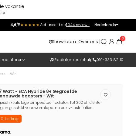
de vakantie
ur.
4,6
/5
★★★★★
Gebaseerd op
1.044 reviews
Nederlands
Incl.
Excl.
0
Showroom
Over ons
BTW
e radiatoren
Radiator keuzehulp
010-333 82 10
rs - Wit
77 Watt - ECA Hybride 8+ Gegroefde
gebouwde boosters - Wit
eschikt als lage temperatuur radiator. Tot 30% efficiënter
 en geschikt voor warmtepomp en cv-installaties.
% korting