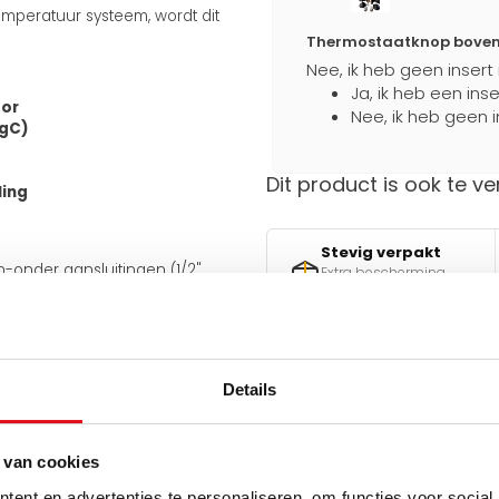
mperatuur systeem, wordt dit
Thermostaatknop boven a
Nee, ik heb geen insert
Ja, ik heb een ins
tor
Nee, ik heb geen i
egC)
Dit product is ook te ve
ling
Stevig verpakt
en-onder aansluitingen (1/2"
Extra bescherming
an de onderkant van 50 mm.
tijdens transport
 meegeleverde J-consoles
e aansluiting ook aan de
iet omkeerbaar.
Details
Hulp nodig bij het maken 
uiten op bestaande leidingen en
Gebruik een van onze handig
 van cookies
v
ent en advertenties te personaliseren, om functies voor social