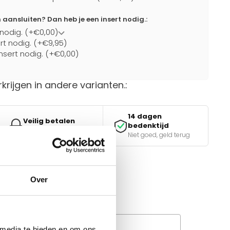
ansluiten? Dan heb je een insert nodig.:
 nodig. (+€0,00)
ert nodig. (+€9,95)
nsert nodig. (+€0,00)
rkrijgen in andere varianten.:
14 dagen
Veilig betalen
bedenktijd
iDEAL, Klarna & meer
Niet goed, geld terug
Over
van de juiste keuze?
e tools.
Wanneer bezorgt de
rachtservice in uw regio?
 media te bieden en om ons