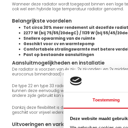
Wanneer deze radiator wordt toegepast binnen een lage te
ook wel een hybride lage temperatuur radiator genoemd.
Belangrijkste voordelen
Tot circa 30% meer rendement uit dezelfde radia
2277 W (bij 75/65/20degC) / 1139 W (bij 55/45/20d
Snellere opwarming van de ruimte
Geschikt voor cv en warmtepomp
Comfortabele stralingswarmte met betere verde
Past op bestaande aansluitingen
Aansluitmogelijkheden en installatie
De radiator is voorzien van 4x zij-, 2x zij-onder- en 2x midd
euroconus binnendraad) met een standaard hartafstand a
De type 22 en type 33 radiatoren zijn omkeerbaar. Met de
kunnen deze eenvoudig worden gedraaid, waardoor dezelfd
andere zijde gebruikt kan worden. De type 11 uitvoering is n
Toestemming
Dankzij deze flexibiliteit is de radiator eenvoudig aan te sl
geschikt voor vrijwel iedere installatiesituatie.
Deze website maakt gebruik
Uitvoeringen en varianten
We gebruiken cookies om cont