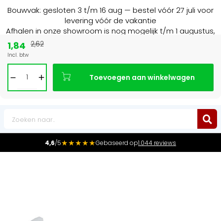
Bouwvak: gesloten 3 t/m 16 aug — bestel vóór 27 juli voor
levering vóór de vakantie
Afhalen in onze showroom is nog mogelijk t/m 1 augustus,
16:30 uur.
1,84
2,62
Incl. btw
15+ jaar
de radiator specialist in NL & BE
Toevoegen aan winkelwagen
0
★★★★★
4,6
/5
Gebaseerd op
1.044 reviews