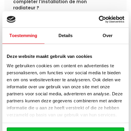
compléter l'installation de mon
radiateur ?
Set d’angle ou set droit : lequel dois-je
choisir ?
Toestemming
Details
Over
Puis-je connecter ma tête
thermostatique intelligente aux
radiateurs à panneaux de
Deze website maakt gebruik van cookies
Radiator‑Outlet ?
We gebruiken cookies om content en advertenties te
personaliseren, om functies voor social media te bieden
Comment calculer la capacité
en om ons websiteverkeer te analyseren. Ook delen we
nécessaire pour ma pièce ?
informatie over uw gebruik van onze site met onze
partners voor social media, adverteren en analyse. Deze
Quel est le délai de livraison d'un
partners kunnen deze gegevens combineren met andere
radiateur à panneaux et quand le
informatie die u aan ze heeft verstrekt of die ze hebben
recevrai-je si je passe une commande ?
verzameld op basis van uw gebruik van hun services.
J'ai une installation de pompe à chaleur