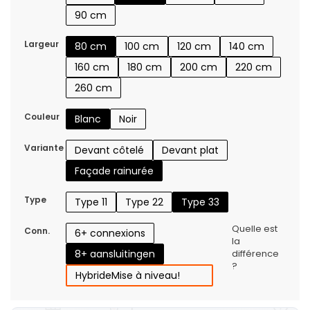
90 cm
Largeur
80 cm
100 cm
120 cm
140 cm
160 cm
180 cm
200 cm
220 cm
260 cm
Couleur
Blanc
Noir
Variante
Devant côtelé
Devant plat
Façade rainurée
Type
Type 11
Type 22
Type 33
Quelle est
Conn.
6+ connexions
la
8+ aansluitingen
différence
?
Hybride
Mise à niveau!