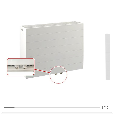
1
/
10