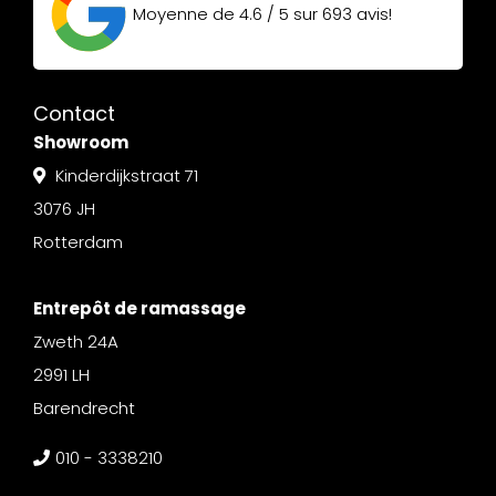
Moyenne de
4.6 / 5
sur
693
avis!
Contact
Showroom
Kinderdijkstraat 71
3076 JH
Rotterdam
Entrepôt de ramassage
Zweth 24A
2991 LH
Barendrecht
010 - 3338210