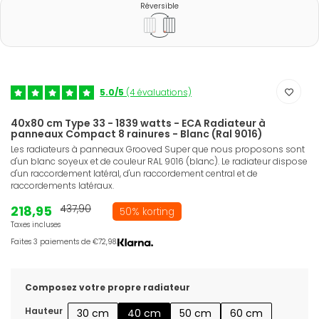
Réversible
5.0/5
(4 évaluations)
40x80 cm Type 33 - 1839 watts - ECA Radiateur à
panneaux Compact 8 rainures - Blanc (Ral 9016)
Les radiateurs à panneaux Grooved Super que nous proposons sont
d'un blanc soyeux et de couleur RAL 9016 (blanc). Le radiateur dispose
d'un raccordement latéral, d'un raccordement central et de
raccordements latéraux.
218,95
437,90
50% korting
Taxes incluses
Faites 3 paiements de €72,98.
Composez votre propre radiateur
Hauteur
30 cm
40 cm
50 cm
60 cm