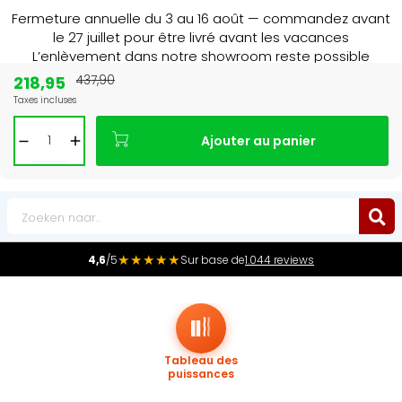
Fermeture annuelle du 3 au 16 août — commandez avant
le 27 juillet pour être livré avant les vacances
L’enlèvement dans notre showroom reste possible
jusqu’au 1er août à 16 h 30.
218,95
437,90
Taxes incluses
Leader du marché
des radiateurs au Benelux
Ajouter au panier
0
★★★★★
4,6
/5
Sur base de
1.044 reviews
Tableau des
puissances