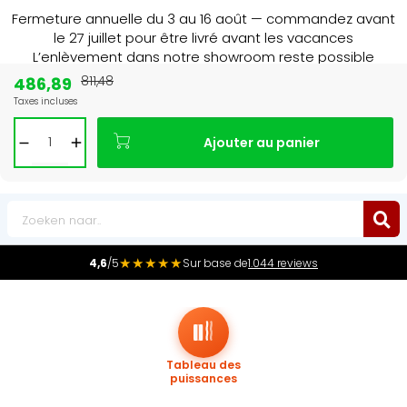
Fermeture annuelle du 3 au 16 août — commandez avant
le 27 juillet pour être livré avant les vacances
L’enlèvement dans notre showroom reste possible
jusqu’au 1er août à 16 h 30.
486,89
811,48
Taxes incluses
Leader du marché
des radiateurs au Benelux
Ajouter au panier
0
★★★★★
4,6
/5
Sur base de
1.044 reviews
Tableau des
puissances