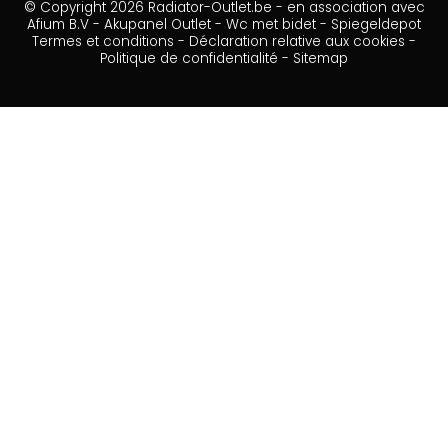
© Copyright 2026 Radiator-Outlet.be - en association avec
Afium B.V
-
Akupanel Outlet
-
Wc met bidet
-
Spiegeldepot
Termes et conditions
-
Déclaration relative aux cookies
-
Politique de confidentialité
-
Sitemap