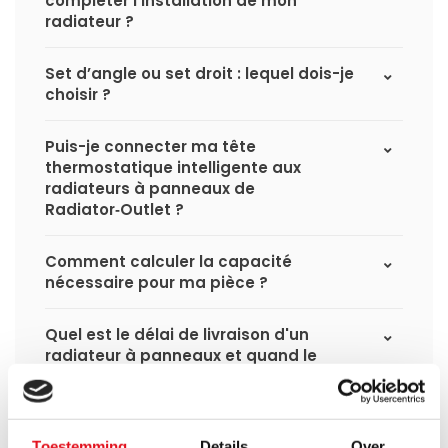
compléter l'installation de mon
radiateur ?
Set d’angle ou set droit : lequel dois-je
choisir ?
Puis-je connecter ma tête
thermostatique intelligente aux
radiateurs à panneaux de
Radiator‑Outlet ?
Comment calculer la capacité
nécessaire pour ma pièce ?
Quel est le délai de livraison d'un
radiateur à panneaux et quand le
recevrai-je si je passe une commande ?
J'ai une installation de pompe à chaleur
Toestemming
Details
Over