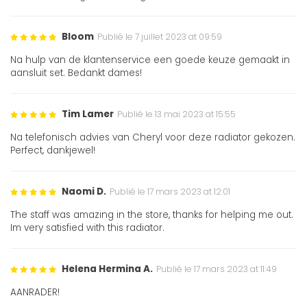
Bloom
Publié le 7 juillet 2023 at 09:59
Na hulp van de klantenservice een goede keuze gemaakt in
aansluit set. Bedankt dames!
Tim Lamer
Publié le 13 mai 2023 at 15:55
Na telefonisch advies van Cheryl voor deze radiator gekozen.
Perfect, dankjewel!
Naomi D.
Publié le 17 mars 2023 at 12:01
The staff was amazing in the store, thanks for helping me out.
Im very satisfied with this radiator.
Helena Hermina A.
Publié le 17 mars 2023 at 11:49
AANRADER!