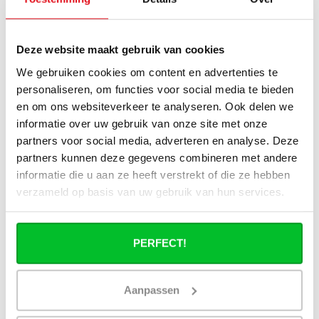
(hybride), puis-je utiliser tous les
radiateurs du site ?
Deze website maakt gebruik van cookies
Puis-je utiliser tous les radiateurs du site
en combinaison avec un chauffage
We gebruiken cookies om content en advertenties te
urbain ?
personaliseren, om functies voor social media te bieden
en om ons websiteverkeer te analyseren. Ook delen we
Un radiateur panneau fonctionne-t-il à
informatie over uw gebruik van onze site met onze
40°C ?
partners voor social media, adverteren en analyse. Deze
partners kunnen deze gegevens combineren met andere
informatie die u aan ze heeft verstrekt of die ze hebben
verzameld op basis van uw gebruik van hun services.
Avez-vous une question à propos de se produit.
Simon est heureux de vous aider et peut répondre à
PERFECT!
toutes vos questions.
Aanpassen
Envoyer un message