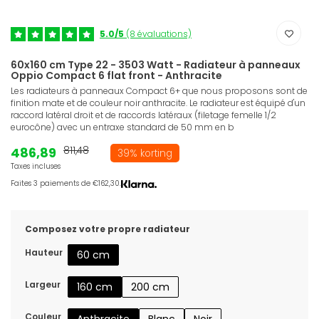
5.0/5
(8 évaluations)
60x160 cm Type 22 - 3503 Watt - Radiateur à panneaux
Oppio Compact 6 flat front - Anthracite
Les radiateurs à panneaux Compact 6+ que nous proposons sont de
finition mate et de couleur noir anthracite. Le radiateur est équipé d'un
raccord latéral droit et de raccords latéraux (filetage femelle 1/2
eurocône) avec un entraxe standard de 50 mm en b
486,89
811,48
39% korting
Taxes incluses
Faites 3 paiements de €162,30.
Composez votre propre radiateur
Hauteur
60 cm
Largeur
160 cm
200 cm
Couleur