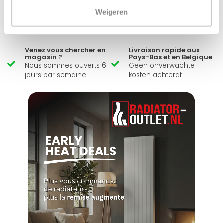
Large éventail
Délai de réflexion de 14
Weigeren
jours
Livraison à partir de
Pas bon = remboursé
notre propre stock
Venez vous chercher en
Livraison rapide aux
magasin ?
Pays-Bas et en Belgique
Nous sommes ouverts 6
Geen onverwachte
jours par semaine.
kosten achteraf