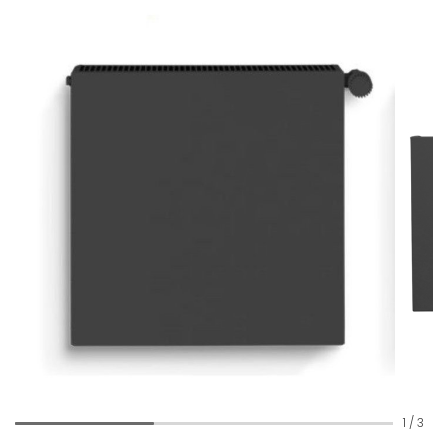
1
/
3