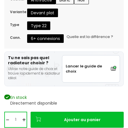
Anthracite
Blanc
Noir
Variante
Devant plat
Type
Type 22
Quelle est la différence ?
Conn.
6+ connexions
Tu ne sais pas quel
radiateur choisir ?
Lancer le guide de
Utilise notre guide de choix et
choix
trouve rapidement le radiateur
idéal.
En stock
Directement disponible
Ajouter au panier