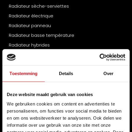
Radiateur sèche-serviettes
Radiateur électrique
Radiateur panneau
Radiateur basse température
Radiateur hybrides
Radiateur vertical
Radiateurs convecteurs
Toestemming
Details
Over
Chauffage infrarouge
Outils pratiques
Deze website maakt gebruik van cookies
Aide au choix du radiateur
We gebruiken cookies om content en advertenties te
Calculer la capacité requise
personaliseren, om functies voor social media te bieden
Placer un radiateur ?
en om ons websiteverkeer te analyseren. Ook delen we
informatie over uw gebruik van onze site met onze
Radiator vervangen
partners voor social media, adverteren en analyse. Deze