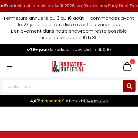
l
Pendant tout le mois de Août 2026, profitez de nos Early Heat Dea
Fermeture annuelle du 3 au 16 août — commandez avant
le 27 juillet pour être livré avant les vacances
L’enlèvement dans notre showroom reste possible
jusqu’au 1er août à 16 h 30.
15+ jaar
de radiator specialist in NL & BE
0
★★★★★
4,6
/5
Sur base de
1.044 reviews