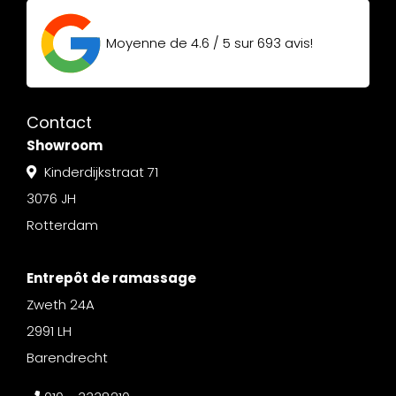
Moyenne de
4.6 / 5
sur
693
avis!
Contact
Showroom
Kinderdijkstraat 71
3076 JH
Rotterdam
Entrepôt de ramassage
Zweth 24A
2991 LH
Barendrecht