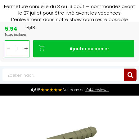
Fermeture annuelle du 3 au 16 août — commandez avant
le 27 juillet pour être livré avant les vacances
L’enlèvement dans notre showroom reste possible
jusqu’au 1er août à 16 h 30.
5,94
8,48
Taxes incluses
15+ jaar
de radiator specialist in NL & BE
Ajouter au panier
0
★★★★★
4,6
/5
Sur base de
1.044 reviews