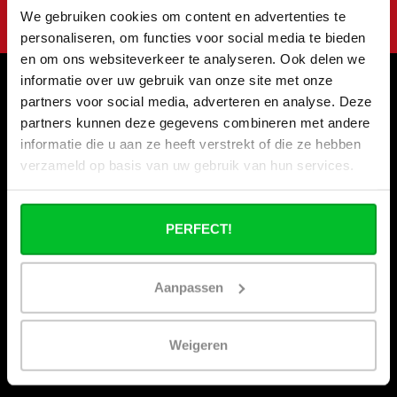
We gebruiken cookies om content en advertenties te
personaliseren, om functies voor social media te bieden
en om ons websiteverkeer te analyseren. Ook delen we
informatie over uw gebruik van onze site met onze
partners voor social media, adverteren en analyse. Deze
Informations
partners kunnen deze gegevens combineren met andere
Vacances de la construction
informatie die u aan ze heeft verstrekt of die ze hebben
verzameld op basis van uw gebruik van hun services.
Qui sommes nous ?
Nos magasins
Commande commerciale
PERFECT!
Expédition & retours
Options de paiement
Aanpassen
Questions fréquentes
Contact
Weigeren
Nos salons