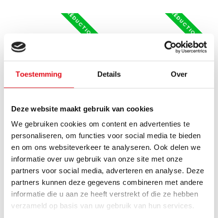
RÉDUCTION -50%
RÉDUCTION -50%
Toestemming
Details
Over
Deze website maakt gebruik van cookies
We gebruiken cookies om content en advertenties te
personaliseren, om functies voor social media te bieden
ECA
ECA
50x120 cm Type 11 - 1210
40x140 cm Type 11 - 1173
en om ons websiteverkeer te analyseren. Ook delen we
Watt - ECA Radiateur à
watts - ECA Radiateur à
informatie over uw gebruik van onze site met onze
panneaux Compact 8 à
panneaux Compact 8 à
partners voor social media, adverteren en analyse. Deze
façade nervurée - Blanc
façade nervurée - Blanc
partners kunnen deze gegevens combineren met andere
(Ral 9016)
(Ral 9016)
informatie die u aan ze heeft verstrekt of die ze hebben
verzameld op basis van uw gebruik van hun services.
Les radiateurs à panneaux
Les radiateurs à panneaux