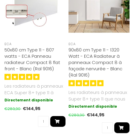
ECA
ECA
50x80 cm Type 11 - 807
90x80 cm Type 11 - 1320
watts - ECA Panneau
Watt - ECA Radiateur à
radiateur Compact 8 flat
panneaux Compact 8 à
front - Blanc (Ral 9016)
façade nervurée - Blanc
(Ral 9016)
Les radiateurs à panneaux
Les radiateurs à panneaux
ECA Super 8+ type 11 à
Super 8+ type 11 que nous
façade plate que nous
Directement disponible
proposons sont d'un blanc
propos..
Directement disponible
€144,95
€289,90
s..
€144,95
€289,90