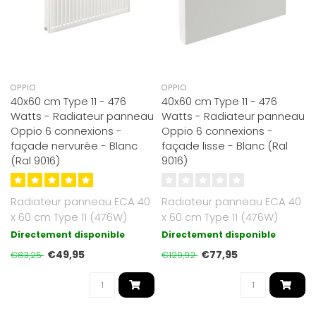
OPPIO
OPPIO
40x60 cm Type 11 - 476
40x60 cm Type 11 - 476
Watts - Radiateur panneau
Watts - Radiateur panneau
Oppio 6 connexions -
Oppio 6 connexions -
façade nervurée - Blanc
façade lisse - Blanc (Ral
(Ral 9016)
9016)
Radiateur panneau ECA 40
Radiateur panneau ECA 40
x 60 cm Type 11 (476W)
x 60 cm Type 11 (476W)
avec 6 raccordements.
avec 6 raccords. En acier
Directement disponible
Directement disponible
Fabriqué ..
haut d..
€49,95
€77,95
€83,25
€129,92