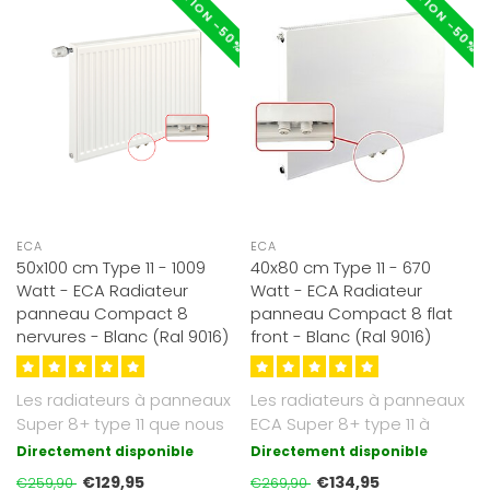
RÉDUCTION -50%
RÉDUCTION -50%
ECA
ECA
50x100 cm Type 11 - 1009
40x80 cm Type 11 - 670
Watt - ECA Radiateur
Watt - ECA Radiateur
panneau Compact 8
panneau Compact 8 flat
nervures - Blanc (Ral 9016)
front - Blanc (Ral 9016)
Les radiateurs à panneaux
Les radiateurs à panneaux
Super 8+ type 11 que nous
ECA Super 8+ type 11 à
proposons sont d'un blanc
façade plate que nous
Directement disponible
Directement disponible
s..
propos..
€129,95
€134,95
€259,90
€269,90