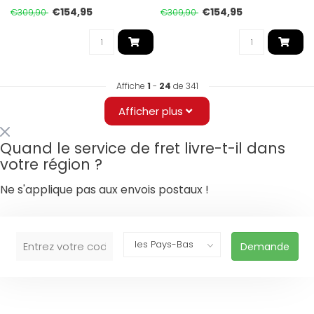
s..
s..
€154,95
€154,95
€309,90
€309,90
Affiche
1
-
24
de 341
Afficher plus
Quand le service de fret livre-t-il dans
votre région ?
Ne s'applique pas aux envois postaux !
Demande