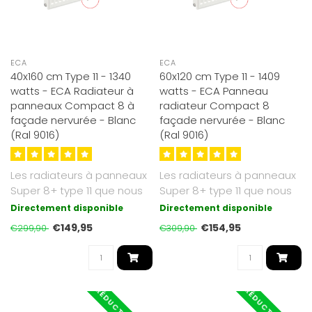
ECA
ECA
40x160 cm Type 11 - 1340
60x120 cm Type 11 - 1409
watts - ECA Radiateur à
watts - ECA Panneau
panneaux Compact 8 à
radiateur Compact 8
façade nervurée - Blanc
façade nervurée - Blanc
(Ral 9016)
(Ral 9016)
Les radiateurs à panneaux
Les radiateurs à panneaux
Super 8+ type 11 que nous
Super 8+ type 11 que nous
proposons sont d'un blanc
proposons sont d'un blanc
Directement disponible
Directement disponible
s..
s..
€149,95
€154,95
€299,90
€309,90