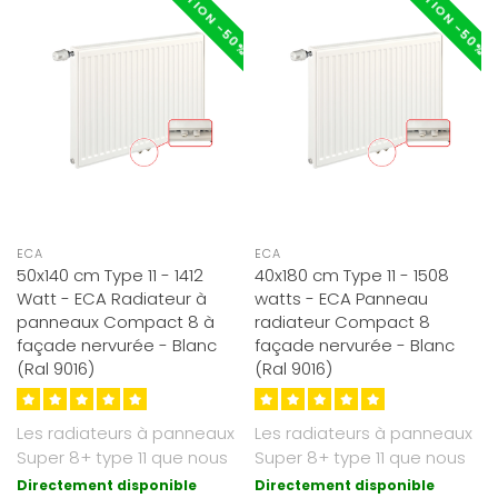
RÉDUCTION -50%
RÉDUCTION -50%
ECA
ECA
50x140 cm Type 11 - 1412
40x180 cm Type 11 - 1508
Watt - ECA Radiateur à
watts - ECA Panneau
panneaux Compact 8 à
radiateur Compact 8
façade nervurée - Blanc
façade nervurée - Blanc
(Ral 9016)
(Ral 9016)
Les radiateurs à panneaux
Les radiateurs à panneaux
Super 8+ type 11 que nous
Super 8+ type 11 que nous
proposons sont d'un blanc
proposons sont d'un blanc
Directement disponible
Directement disponible