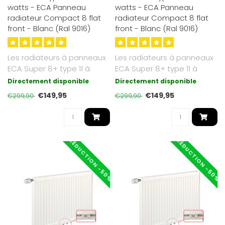
watts - ECA Panneau
watts - ECA Panneau
radiateur Compact 8 flat
radiateur Compact 8 flat
front - Blanc (Ral 9016)
front - Blanc (Ral 9016)
Les radiateurs à panneaux
Les radiateurs à panneaux
ECA Super 8+ type 11 à
ECA Super 8+ type 11 à
façade plate que nous
façade plate que nous
Directement disponible
Directement disponible
propos..
propos..
€149,95
€149,95
€299,90
€299,90
RÉDUCTION -50%
RÉDUCTION -50%