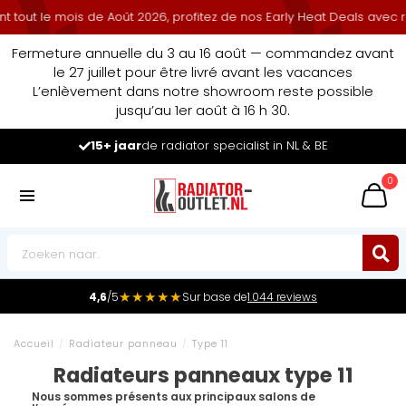
 le mois de Août 2026, profitez de nos Early Heat Deals avec remis
Fermeture annuelle du 3 au 16 août — commandez avant
le 27 juillet pour être livré avant les vacances
L’enlèvement dans notre showroom reste possible
jusqu’au 1er août à 16 h 30.
Leader du marché
des radiateurs au Benelux
0
★★★★★
4,6
/5
Sur base de
1.044 reviews
Accueil
/
Radiateur panneau
/
Type 11
Radiateurs panneaux type 11
Nous sommes présents aux principaux salons de