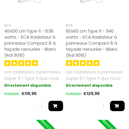
ECA
ECA
40x100 cm Type 11 - 838
60x80 cm Type 11 - 940
watts - ECA Radiateur à
watts - ECA Radiateur à
panneaux Compact 8 à
panneaux Compact 8 à
façade nervurée - Blanc
façade nervurée - Blanc
(Ral 9016)
(Ral 9016)
Les radiateurs à panneaux
Les radiateurs à panneaux
Super 8+ type 11 que nous
Super 8+ type 11 que nous
proposons sont d'un blanc
proposons sont d'un blanc
Directement disponible
Directement disponible
s..
s..
€119,95
€129,95
€239,90
€259,90