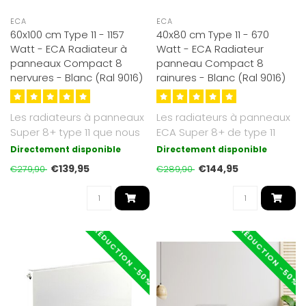
ECA
ECA
60x100 cm Type 11 - 1157
40x80 cm Type 11 - 670
Watt - ECA Radiateur à
Watt - ECA Radiateur
panneaux Compact 8
panneau Compact 8
nervures - Blanc (Ral 9016)
rainures - Blanc (Ral 9016)
Les radiateurs à panneaux
Les radiateurs à panneaux
Super 8+ type 11 que nous
ECA Super 8+ de type 11
proposons sont d'un blanc
avec façade rainurée que
Directement disponible
Directement disponible
s..
no..
€139,95
€144,95
€279,90
€289,90
RÉDUCTION -50%
RÉDUCTION -50%