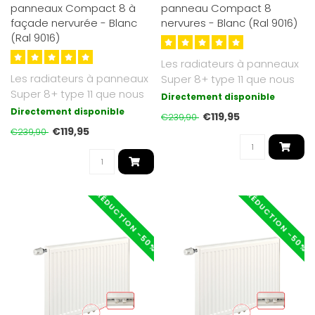
panneaux Compact 8 à
panneau Compact 8
façade nervurée - Blanc
nervures - Blanc (Ral 9016)
(Ral 9016)
Les radiateurs à panneaux
Les radiateurs à panneaux
Super 8+ type 11 que nous
Super 8+ type 11 que nous
proposons sont d'un blanc
Directement disponible
proposons sont d'un blanc
s..
Directement disponible
€119,95
€239,90
s..
€119,95
€239,90
RÉDUCTION -50%
RÉDUCTION -50%