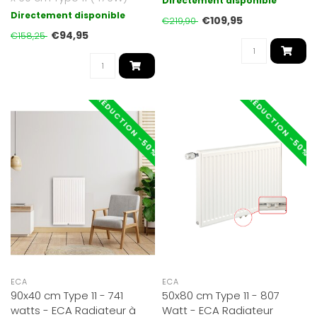
Directement disponible
avec 6 raccords. En acier
s..
Directement disponible
€109,95
€219,90
de hau..
€94,95
€158,25
RÉDUCTION -50%
RÉDUCTION -50%
ECA
ECA
90x40 cm Type 11 - 741
50x80 cm Type 11 - 807
watts - ECA Radiateur à
Watt - ECA Radiateur