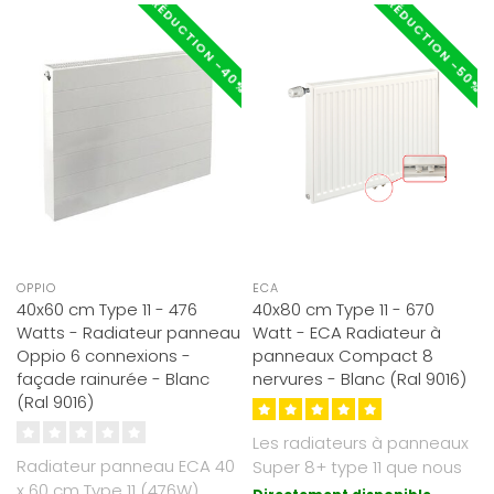
RÉDUCTION -40%
RÉDUCTION -50%
OPPIO
ECA
40x60 cm Type 11 - 476
40x80 cm Type 11 - 670
Watts - Radiateur panneau
Watt - ECA Radiateur à
Oppio 6 connexions -
panneaux Compact 8
façade rainurée - Blanc
nervures - Blanc (Ral 9016)
(Ral 9016)
Les radiateurs à panneaux
Radiateur panneau ECA 40
Super 8+ type 11 que nous
x 60 cm Type 11 (476W)
proposons sont d'un blanc