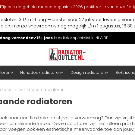
l
Tijdens de gehele maand augustus 2026 profiteer je van onze Early
esloten 3 t/m 16 aug — bestel vóór 27 juli voor levering vóór 
halen in onze showroom is nog mogelijk t/m 1 augustus, 16:30 u
daag verzonden
15+ jaar
de radiator specialist in NL & BE
atoren
Handdoekradiatoren
Design radiatoren
Elektrisch
diator
/
Vrijstaande radiatoren
taande radiatoren
oek naar een flexibele en stijlvolle verwarming? Dan zijn vrijs
een uitstekende keuze. Deze radiatoren zijn niet alleen prakt
 maar voegen ook een esthetische meerwaarde toe aan jouw in