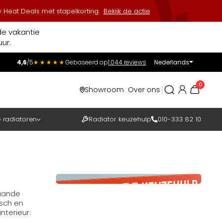
 Heat Deals met stapelkorting.
Bekijk de actie
de vakantie
ur.
4,6
/5
★★★★★
Gebaseerd op
1.044 reviews
Nederlands
Incl.
Excl.
0
Showroom
Over ons
BTW
e radiatoren
Radiator keuzehulp
010-333 82 10
taande
isch en
terieur.