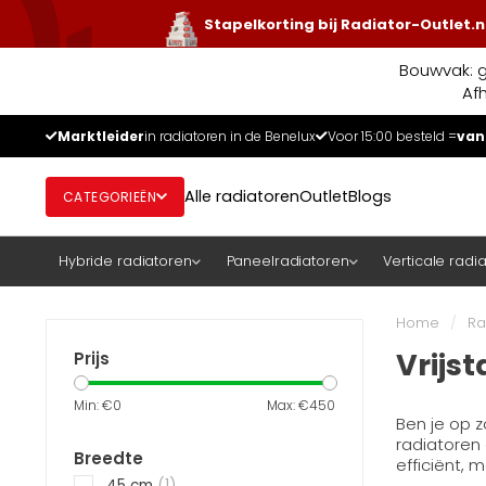
Stapelkorting bij Radiator-Outlet.n
Bouwvak: g
Af
Marktleider
in radiatoren in de Benelux
Voor 15:00 besteld =
van
Alle radiatoren
Outlet
Blogs
CATEGORIEËN
Hybride radiatoren
Paneelradiatoren
Verticale radi
Home
/
Ra
Vrijs
Prijs
Min: €
0
Max: €
450
Ben je op z
radiatoren 
Breedte
efficiënt,
45 cm
(1)