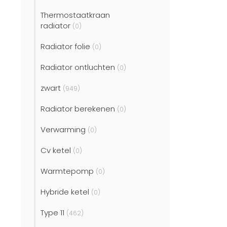
Thermostaatkraan
radiator
(0)
Radiator folie
(0)
Radiator ontluchten
(0)
zwart
(949)
Radiator berekenen
(0)
Verwarming
(0)
Cv ketel
(0)
Warmtepomp
(0)
Hybride ketel
(0)
Type 11
(462)