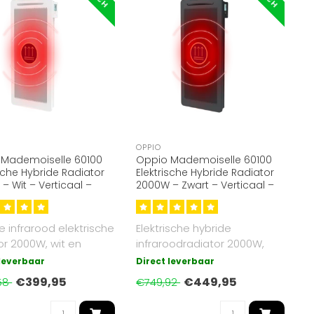
OPPIO
 Mademoiselle 60100
Oppio Mademoiselle 60100
ische Hybride Radiator
Elektrische Hybride Radiator
– Wit – Verticaal –
2000W – Zwart – Verticaal –
ood & Convectie
Infrarood & Convectie
e infrarood elektrische
Elektrische hybride
or 2000W, wit en
infraroodradiator 2000W,
al, met Wi-Fi functi..
zwart en verticaal, met Wi-Fi
 leverbaar
Direct leverbaar
funct..
€399,95
€449,95
58
€749,92