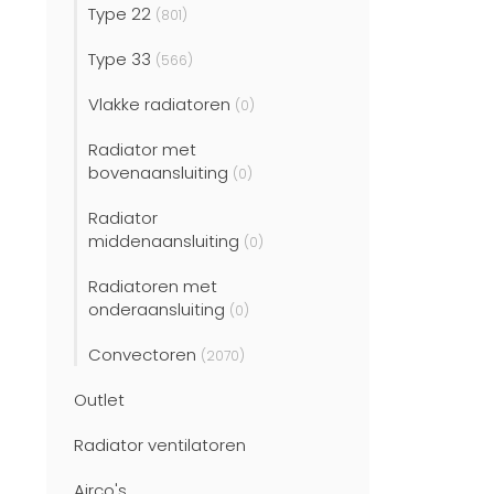
Type 22
(801)
Type 33
(566)
Vlakke radiatoren
(0)
Radiator met
bovenaansluiting
(0)
Radiator
middenaansluiting
(0)
Radiatoren met
onderaansluiting
(0)
Convectoren
(2070)
Outlet
Radiator ventilatoren
Airco's