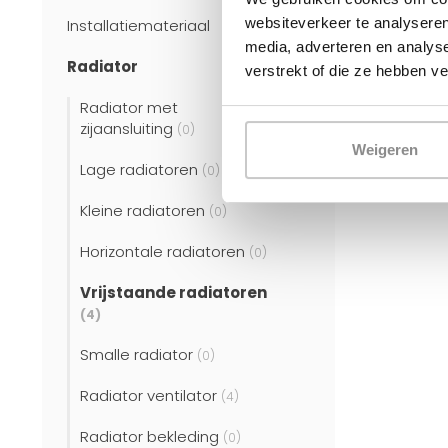
websiteverkeer te analyseren
Installatiemateriaal
media, adverteren en analys
Radiator
verstrekt of die ze hebben v
Radiator met
zijaansluiting
(0)
Weigeren
Lage radiatoren
(0)
Kleine radiatoren
(0)
Horizontale radiatoren
(0)
Vrijstaande radiatoren
(4)
Smalle radiator
(0)
Radiator ventilator
(4)
Radiator bekleding
(0)