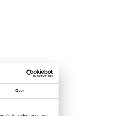
Over
 media te bieden en om ons