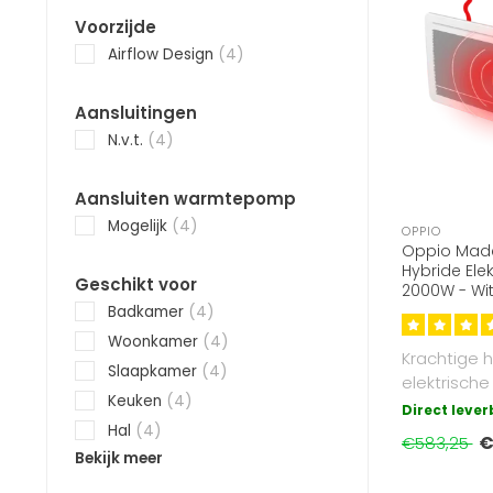
Voorzijde
Airflow Design
(4)
Aansluitingen
N.v.t.
(4)
Aansluiten warmtepomp
Mogelijk
(4)
OPPIO
Oppio Made
Hybride Ele
Geschikt voor
2000W - Wit
Convectie
Badkamer
(4)
Woonkamer
(4)
Krachtige h
Slaapkamer
(4)
elektrische
Keuken
(4)
met infrar
Direct leve
convectiew
Hal
(4)
€
€583,25
Bekijk meer