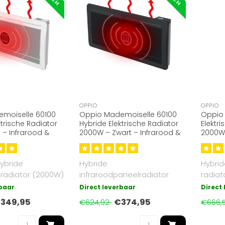
OPPIO
OPPIO
moiselle 60100
Oppio Mademoiselle 60100
Oppio
ktrische Radiator
Hybride Elektrische Radiator
Elektr
 – Infrarood &
2000W – Zwart – Infrarood &
2000W 
Convectie
Infrar
ybride
Hybride
Hybrid
 radiator (2000W)
infraroodpaneelradiator
radiat
ood- en
(2000W) in zwart, met Wi-Fi-
vertica
rbaar
Direct leverbaar
Direct
armte..
appfunctie, combinee..
349,95
€374,95
€624,92
€666,