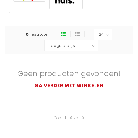
0
resultaten
Geen producten gevonden!
GA VERDER MET WINKELEN
Toon
1
-
0
van 0