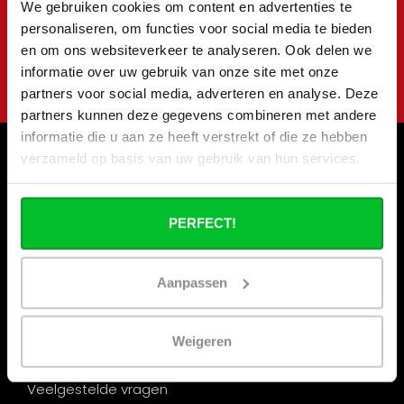
We gebruiken cookies om content en advertenties te
aanbiedingen
personaliseren, om functies voor social media te bieden
en om ons websiteverkeer te analyseren. Ook delen we
Abonneer
informatie over uw gebruik van onze site met onze
partners voor social media, adverteren en analyse. Deze
partners kunnen deze gegevens combineren met andere
informatie die u aan ze heeft verstrekt of die ze hebben
verzameld op basis van uw gebruik van hun services.
Informatie
Bouwvakantie
PERFECT!
Wie zijn wij ?
Onze winkels
Aanpassen
Zakelijk bestellen
Verzenden & retourneren
Weigeren
Betaalmogelijkheden
Veelgestelde vragen