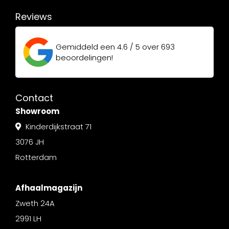
Reviews
Gemiddeld een
4.6 / 5
over
693
beoordelingen!
Contact
Showroom
Kinderdijkstraat 71
3076 JH
Rotterdam
Afhaalmagazijn
Zweth 24A
2991 LH