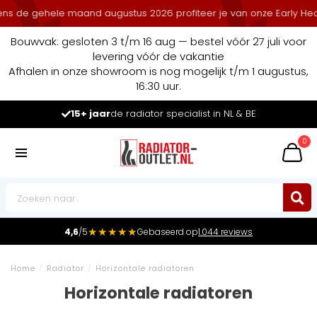
 de gehele maand augustus 2026 profiteer je van onze Early Heat De
Bouwvak: gesloten 3 t/m 16 aug — bestel vóór 27 juli voor
levering vóór de vakantie
Afhalen in onze showroom is nog mogelijk t/m 1 augustus,
16:30 uur.
15+ jaar
de radiator specialist in NL & BE
0
★★★★★
4,6
/5
Gebaseerd op
1.044 reviews
Home
/
Radiator
/
Horizontale radiatoren
Horizontale radiatoren