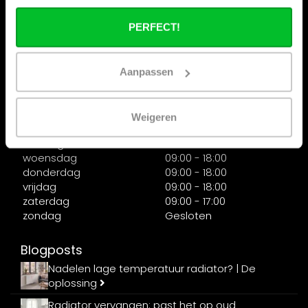
woensdag
09:00-18:00
PERFECT!
donderdag
09:00-18:00
vrijdag
09:00-18:00
zaterdag
09:00-17:00
zondag
12:00-17:00
Aanpassen
Afhaalmagazijn Openingstijden
Weigeren
maandag
09:00 - 18:00
dinsdag
09:00 - 18:00
woensdag
09:00 - 18:00
donderdag
09:00 - 18:00
vrijdag
09:00 - 18:00
zaterdag
09:00 - 17:00
zondag
Gesloten
Blogposts
Nadelen lage temperatuur radiator? | De
oplossing
Radiator vervangen: past het op oud