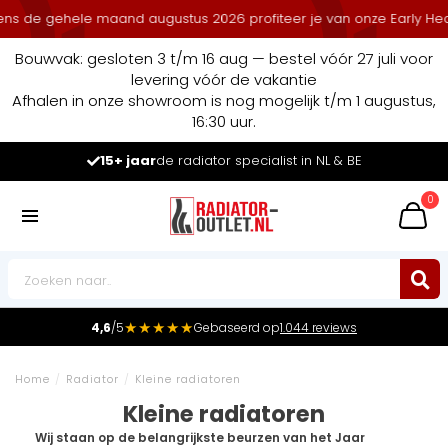
ns de gehele maand augustus 2026 profiteer je van onze Early Heat 
Bouwvak: gesloten 3 t/m 16 aug — bestel vóór 27 juli voor
levering vóór de vakantie
Afhalen in onze showroom is nog mogelijk t/m 1 augustus,
16:30 uur.
15+ jaar
de radiator specialist in NL & BE
0
★★★★★
4,6
/5
Gebaseerd op
1.044 reviews
Home
/
Radiator
/
Kleine radiatoren
Kleine radiatoren
Wij staan op de belangrijkste beurzen van het Jaar