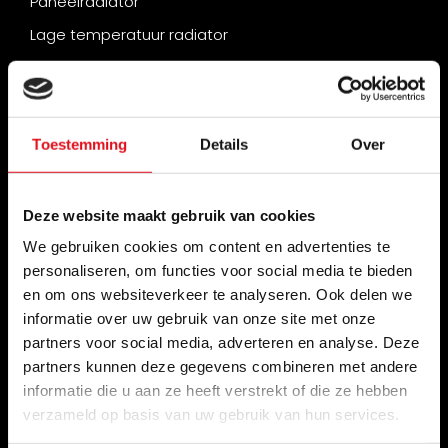
Paneelradiator
Lage temperatuur radiator
Hybride radiator
Verticale radiator
Convector radiator
Toestemming
Details
Over
Infrarood verwarming
Handige tools
Deze website maakt gebruik van cookies
We gebruiken cookies om content en advertenties te
Hulp bij keuze radiator
personaliseren, om functies voor social media te bieden
Benodigde capaciteit berekenen
en om ons websiteverkeer te analyseren. Ook delen we
Radiator laten plaatsen?
informatie over uw gebruik van onze site met onze
partners voor social media, adverteren en analyse. Deze
Radiator vervangen
partners kunnen deze gegevens combineren met andere
informatie die u aan ze heeft verstrekt of die ze hebben
Showroom Openingstijden
verzameld op basis van uw gebruik van hun services.
maandag
Gesloten
dinsdag
09:00-18:00