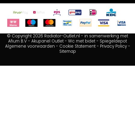
© Copyright 2026 Radiator-Outlet.nl - in samenwerking met
Afium B.V
-
Akupanel Outlet
-
Wc met bidet
-
Spiegeldepot
Algemene voorwaarden
-
Cookie Statement
-
Privacy Policy
-
Sitemap