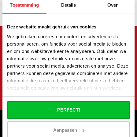
Toestemming
Details
Over
Deze website maakt gebruik van cookies
We gebruiken cookies om content en advertenties te
personaliseren, om functies voor social media te bieden
Meld je aan voor onze
en om ons websiteverkeer te analyseren. Ook delen we
nieuwsbrief
informatie over uw gebruik van onze site met onze
partners voor social media, adverteren en analyse. Deze
Blijf op de hoogte van onze laatste acties en
partners kunnen deze gegevens combineren met andere
aanbiedingen
informatie die u aan ze heeft verstrekt of die ze hebben
verzameld op basis van uw gebruik van hun services.
Abonneer
PERFECT!
Aanpassen
Informatie