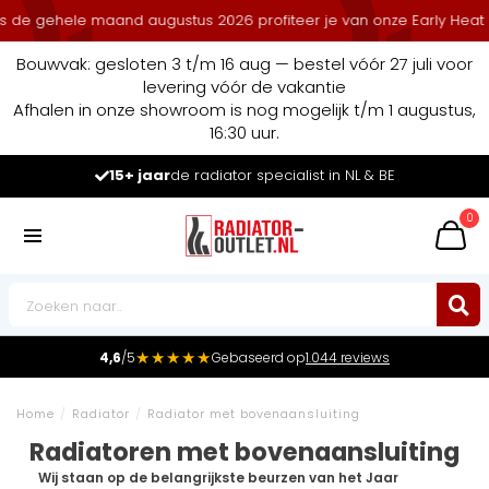
e gehele maand augustus 2026 profiteer je van onze Early Heat Deal
Bouwvak: gesloten 3 t/m 16 aug — bestel vóór 27 juli voor
levering vóór de vakantie
Afhalen in onze showroom is nog mogelijk t/m 1 augustus,
16:30 uur.
15+ jaar
de radiator specialist in NL & BE
0
★★★★★
4,6
/5
Gebaseerd op
1.044 reviews
Home
/
Radiator
/
Radiator met bovenaansluiting
Radiatoren met bovenaansluiting
Wij staan op de belangrijkste beurzen van het Jaar