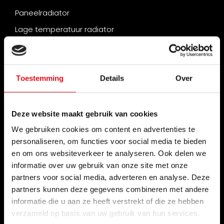
Paneelradiator
Lage temperatuur radiator
Hybride radiator
Verticale radiator
Toestemming
Details
Over
Convector radiator
Infrarood verwarming
Deze website maakt gebruik van cookies
Handige tools
We gebruiken cookies om content en advertenties te
Hulp bij keuze radiator
personaliseren, om functies voor social media te bieden
Benodigde capaciteit berekenen
en om ons websiteverkeer te analyseren. Ook delen we
informatie over uw gebruik van onze site met onze
Radiator laten plaatsen?
partners voor social media, adverteren en analyse. Deze
Radiator vervangen
partners kunnen deze gegevens combineren met andere
informatie die u aan ze heeft verstrekt of die ze hebben
Showroom Openingstijden
verzameld op basis van uw gebruik van hun services.