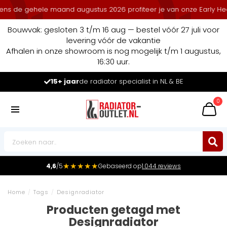
ns de gehele maand augustus 2026 profiteer je van onze Early Heat 
Bouwvak: gesloten 3 t/m 16 aug — bestel vóór 27 juli voor
levering vóór de vakantie
Afhalen in onze showroom is nog mogelijk t/m 1 augustus,
16:30 uur.
15+ jaar
de radiator specialist in NL & BE
0
★★★★★
4,6
/5
Gebaseerd op
1.044 reviews
Home
/
Tags
/
Designradiator
Producten getagd met
Designradiator