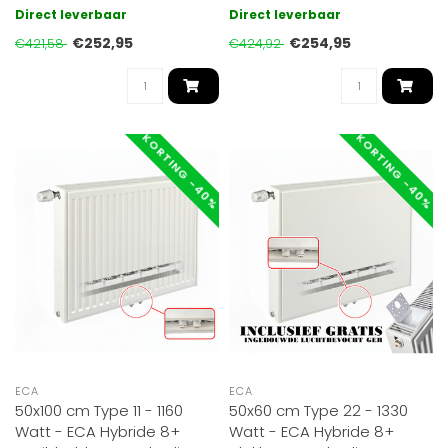
temperatuur radiator. Tot
temperatuur radiator. Tot
Direct leverbaar
Direct leverbaar
30% effi..
30% effi..
€252,95
€254,95
€421,58
€424,92
KORTING -40%
KORTING -40%
ECA
ECA
50x100 cm Type 11 - 1160
50x60 cm Type 22 - 1330
Watt - ECA Hybride 8+
Watt - ECA Hybride 8+