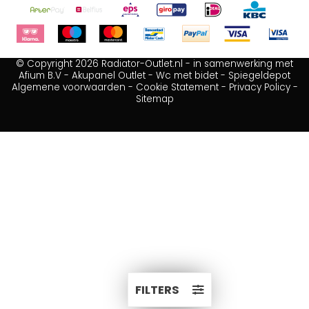
© Copyright 2026 Radiator-Outlet.nl - in samenwerking met
Afium B.V
-
Akupanel Outlet
-
Wc met bidet
-
Spiegeldepot
Algemene voorwaarden
-
Cookie Statement
-
Privacy Policy
-
Sitemap
FILTERS