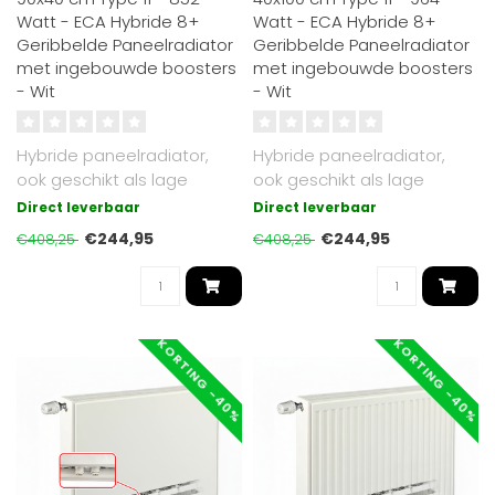
Watt - ECA Hybride 8+
Watt - ECA Hybride 8+
Geribbelde Paneelradiator
Geribbelde Paneelradiator
met ingebouwde boosters
met ingebouwde boosters
- Wit
- Wit
Hybride paneelradiator,
Hybride paneelradiator,
ook geschikt als lage
ook geschikt als lage
temperatuur radiator. Tot
temperatuur radiator. Tot
Direct leverbaar
Direct leverbaar
30% effi..
30% effi..
€244,95
€244,95
€408,25
€408,25
KORTING -40%
KORTING -40%