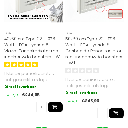
ECA
ECA
40x60 cm Type 22 - 1076
50x80 cm Type 22 - 1716
Watt - ECA Hybride 8+
Watt - ECA Hybride 8+
Vlakke Paneelradiator met
Geribbelde Paneelradiator
ingebouwde boosters - Wit
met ingebouwde boosters
- Wit
Hybride paneelradiator,
Hybride paneelradiator,
ook geschikt als lage
ook geschikt als lage
temperatuur radiator. Tot
Direct leverbaar
temperatuur radiator. Tot
30% effi..
Direct leverbaar
€244,95
€408,25
30% effi..
€248,95
€414,92