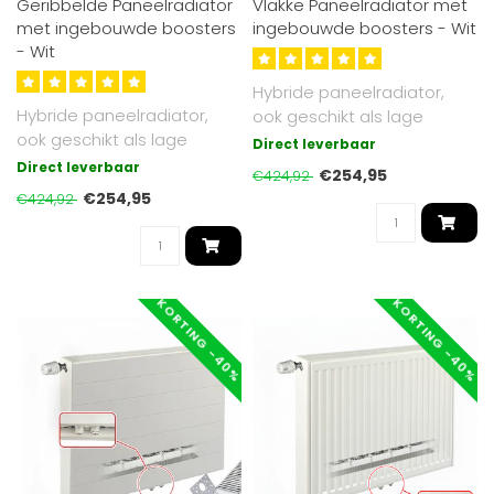
Geribbelde Paneelradiator
Vlakke Paneelradiator met
met ingebouwde boosters
ingebouwde boosters - Wit
- Wit
Hybride paneelradiator,
Hybride paneelradiator,
ook geschikt als lage
ook geschikt als lage
temperatuur radiator. Tot
Direct leverbaar
temperatuur radiator. Tot
30% effi..
Direct leverbaar
€254,95
€424,92
30% effi..
€254,95
€424,92
KORTING -40%
KORTING -40%