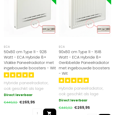
ECA
ECA
50x80 cm Type 11 - 928
90x80 cm Type 11 - 1518
Watt - ECA Hybride 8+
Watt - ECA Hybride 8+
Vlakke Paneelradiator met
Geribbelde Paneelradiator
ingebouwde boosters - Wit
met ingebouwde boosters
- Wit
Hybride paneelradiator,
Hybride paneelradiator,
ook geschikt als lage
ook geschikt als lage
temperatuur radiator. Tot
Direct leverbaar
temperatuur radiator. Tot
30% effi..
Direct leverbaar
€269,95
€449,92
30% effi..
€269,95
€449,92