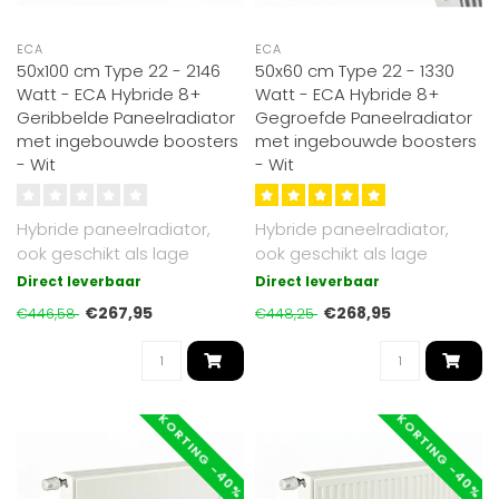
ECA
ECA
50x100 cm Type 22 - 2146
50x60 cm Type 22 - 1330
Watt - ECA Hybride 8+
Watt - ECA Hybride 8+
Geribbelde Paneelradiator
Gegroefde Paneelradiator
met ingebouwde boosters
met ingebouwde boosters
- Wit
- Wit
Hybride paneelradiator,
Hybride paneelradiator,
ook geschikt als lage
ook geschikt als lage
temperatuur radiator. Tot
temperatuur radiator. Tot
Direct leverbaar
Direct leverbaar
30% effi..
30% effi..
€267,95
€268,95
€446,58
€448,25
KORTING -40%
KORTING -40%