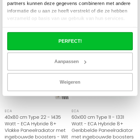
€259,95
€433,25
partners kunnen deze gegevens combineren met andere
informatie die u aan ze heeft verstrekt of die ze hebben
verzameld op basis van uw gebruik van hun services.
KORTING -40%
KORTING -40%
PERFECT!
Aanpassen
Weigeren
ECA
ECA
40x80 cm Type 22 - 1435
60x100 cm Type 11 - 1331
Watt - ECA Hybride 8+
Watt - ECA Hybride 8+
Vlakke Paneelradiator met
Geribbelde Paneelradiator
ingebouwde boosters - Wit
met ingebouwde boosters