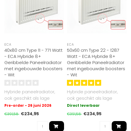
ECA
ECA
40x80 cm Type 11 - 771 Watt
50x60 cm Type 22 - 1287
- ECA Hybride 8+
Watt - ECA Hybride 8+
Geribbelde Paneelradiator
Geribbelde Paneelradiator
met ingebouwde boosters
met ingebouwde boosters
- Wit
- Wit
Hybride paneelradiator,
Hybride paneelradiator,
ook geschikt als lage
ook geschikt als lage
temperatuur radiator. Tot
temperatuur radiator. Tot
Pre-order - 26 juni 2026
Direct leverbaar
30% effi..
30% effi..
€234,95
€234,95
€391,58
€391,58