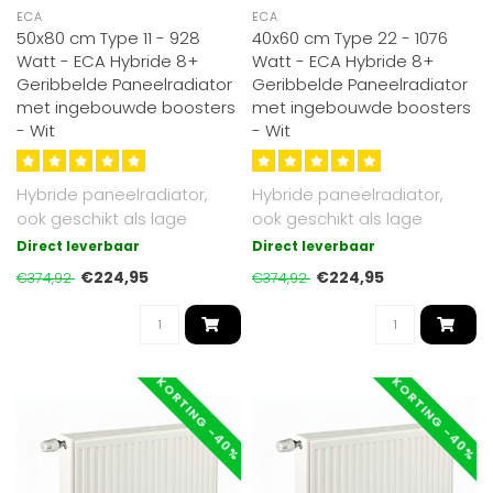
ECA
ECA
50x80 cm Type 11 - 928
40x60 cm Type 22 - 1076
Watt - ECA Hybride 8+
Watt - ECA Hybride 8+
Geribbelde Paneelradiator
Geribbelde Paneelradiator
met ingebouwde boosters
met ingebouwde boosters
- Wit
- Wit
Hybride paneelradiator,
Hybride paneelradiator,
ook geschikt als lage
ook geschikt als lage
temperatuur radiator. Tot
temperatuur radiator. Tot
Direct leverbaar
Direct leverbaar
30% effi..
30% effi..
€224,95
€224,95
€374,92
€374,92
KORTING -40%
KORTING -40%