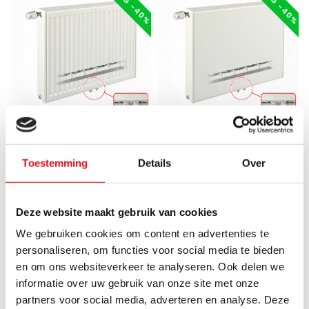
ECA
ECA
90x60 cm Type 11 - 1139 Watt
40x80 cm Type 11 - 771 Watt
Toestemming
Details
Over
- ECA Hybride 8+
- ECA Hybride 8+ Vlakke
Geribbelde Paneelradiator
Paneelradiator met
met ingebouwde boosters
ingebouwde boosters - Wit
Deze website maakt gebruik van cookies
- Wit
We gebruiken cookies om content en advertenties te
Hybride paneelradiator,
personaliseren, om functies voor social media te bieden
Hybride paneelradiator,
ook geschikt als lage
en om ons websiteverkeer te analyseren. Ook delen we
ook geschikt als lage
temperatuur radiator. Tot
Pre-order - 26 juni 2026
informatie over uw gebruik van onze site met onze
temperatuur radiator. Tot
30% effi..
Direct leverbaar
€259,95
€433,25
partners voor social media, adverteren en analyse. Deze
30% effi..