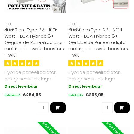
ECA
ECA
40x60 cm Type 22 - 1076
60x80 cm Type 22 - 2014
Watt - ECA Hybride 8+
Watt - ECA Hybride 8+
Gegroefde Paneelradiator
Geribbelde Paneelradiator
met ingebouwde boosters
met ingebouwde boosters
- Wit
- Wit
Hybride paneelradiator,
Hybride paneelradiator,
ook geschikt als lage
ook geschikt als lage
temperatuur radiator. Tot
temperatuur radiator. Tot
Direct leverbaar
Direct leverbaar
30% effi..
30% effi..
€254,95
€258,95
€424,92
€431,58
KORTING -40%
KORTING -40%