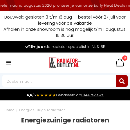
nd augustus 2026 profiteer je van onze Early Heat Deals met stapel
Bouwvak: gesloten 3 t/m 16 aug — bestel vóór 27 juli voor
levering vóór de vakantie
Afhalen in onze showroom is nog mogelijk t/m 1 augustus,
16:30 uur.
Marktleider
in radiatoren in de Benelux
0
★★★★★
4,6
/5
Gebaseerd op
1.044 reviews
Home
/
Energiezuinige radiatoren
Energiezuinige radiatoren