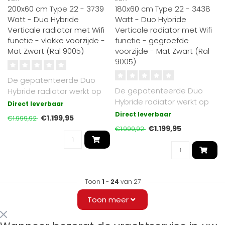
200x60 cm Type 22 - 3739
180x60 cm Type 22 - 3438
Watt - Duo Hybride
Watt - Duo Hybride
Verticale radiator met Wifi
Verticale radiator met Wifi
functie - vlakke voorzijde -
functie - gegroefde
Mat Zwart (Ral 9005)
voorzijde - Mat Zwart (Ral
9005)
De gepatenteerde Duo
De gepatenteerde Duo
Hybride radiator werkt op
Hybride radiator werkt op
cv of elektrisch. Mat Zwart
Direct leverbaar
cv of elektrisch. Mat Zwart
RAL 9..
Direct leverbaar
€1.199,95
€1.999,92
RAL 9..
€1.199,95
€1.999,92
Toon
1
-
24
van 27
Toon meer