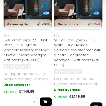
Gezien op de
Gezien op de
ECA
ECA
180x60 cm Type 22 - 3438
200x50 cm Type 22 - 3116
Watt - Duo Hybride
Watt - Duo Hybride
Verticale radiator met Wifi
Verticale radiator met Wifi
functie - vlakke voorzijde -
functie - gegroefde
Mat Zwart (Ral 9005)
voorzijde - Mat Zwart (Ral
9005)
De gepatenteerde Duo
De gepatenteerde Duo
Hybride radiator werkt op
Hybride radiator werkt op
cv of elektrisch. Luxe Mat
Direct leverbaar
cv of elektrisch. Mat Zwart
Zwart ..
Direct leverbaar
€1.149,95
€1.916,58
RAL 9..
€1.149,95
€1.916,58