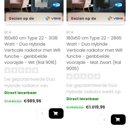
Gezien op de
Gezien op de
ECA
ECA
160x60 cm Type 22 - 3138
180x50 cm Type 22 - 2865
Watt - Duo Hybride
Watt - Duo Hybride
Verticale radiator met Wifi
Verticale radiator met Wifi
functie - geribbelde
functie - geribbelde
voorzijde - Wit (Ral 9016)
voorzijde - Mat Zwart (Ral
9005)
De gepatenteerde Duo
De gepatenteerde Duo
Hybride radiator van
Hybride radiator werkt op
Radiator-Outlet werkt
Direct leverbaar
cv of elektrisch. Voorzien
zowel op cv (gas..
Direct leverbaar
€989,95
€1.649,92
van Op..
€1.019,95
€1.699,92