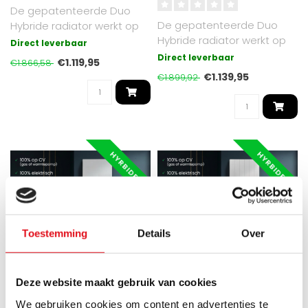
De gepatenteerde Duo
De gepatenteerde Duo
Hybride radiator werkt op
Hybride radiator werkt op
cv of elektrisch. Mat Zwart
Direct leverbaar
cv of elektrisch. Mat Zwart
RAL 9..
Direct leverbaar
€1.119,95
€1.866,58
RAL 9..
€1.139,95
€1.899,92
HYRBIDE
HYRBIDE
Toestemming
Details
Over
Deze website maakt gebruik van cookies
Gezien op de
Gezien op de
We gebruiken cookies om content en advertenties te