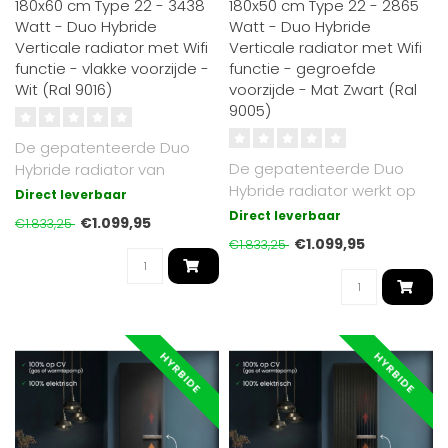
180x60 cm Type 22 - 3438
180x50 cm Type 22 - 2865
Watt - Duo Hybride
Watt - Duo Hybride
Verticale radiator met Wifi
Verticale radiator met Wifi
functie - vlakke voorzijde -
functie - gegroefde
Wit (Ral 9016)
voorzijde - Mat Zwart (Ral
9005)
De gepatenteerde Duo
De gepatenteerde Duo
Hybride radiator van
Hybride radiator werkt op
Radiator-Outlet werkt
Direct leverbaar
cv of elektrisch. Mat Zwart
zowel op cv (gas..
Direct leverbaar
€1.099,95
€1.833,25
RAL 9..
€1.099,95
€1.833,25
HYRBIDE
HYRBIDE