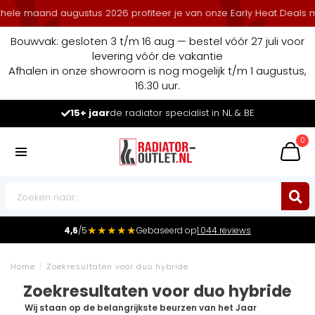
nd augustus 2026 profiteer je van onze Early Heat Deals met stapel
Bouwvak: gesloten 3 t/m 16 aug — bestel vóór 27 juli voor
levering vóór de vakantie
Afhalen in onze showroom is nog mogelijk t/m 1 augustus,
16:30 uur.
Marktleider
in radiatoren in de Benelux
0
★★★★★
4,6
/5
Gebaseerd op
1.044 reviews
Home
/
Zoekresultaten voor duo hybride
Zoekresultaten voor duo hybride
Wij staan op de belangrijkste beurzen van het Jaar