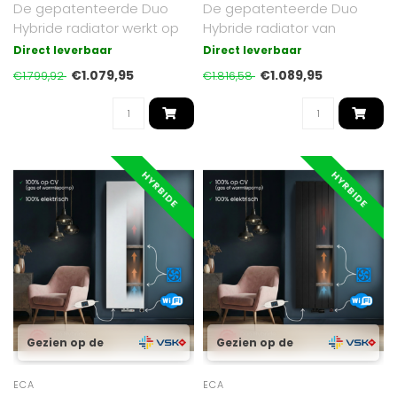
De gepatenteerde Duo
De gepatenteerde Duo
Hybride radiator werkt op
Hybride radiator van
cv of elektrisch. Luxe Mat
Radiator-Outlet werkt
Direct leverbaar
Direct leverbaar
Zwart ..
zowel op cv (gas..
€1.079,95
€1.089,95
€1.799,92
€1.816,58
HYRBIDE
HYRBIDE
Gezien op de
Gezien op de
ECA
ECA