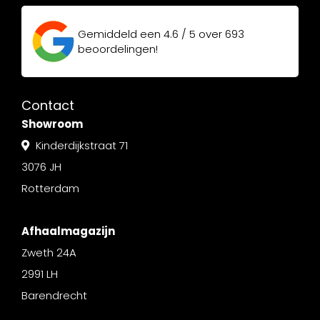
Gemiddeld een
4.6 / 5
over
693
beoordelingen!
Contact
Showroom
Kinderdijkstraat 71
3076 JH
Rotterdam
Afhaalmagazijn
Zweth 24A
2991 LH
Barendrecht