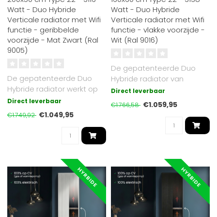
Watt - Duo Hybride
Watt - Duo Hybride
Verticale radiator met Wifi
Verticale radiator met Wifi
functie - geribbelde
functie - vlakke voorzijde -
voorzijde - Mat Zwart (Ral
Wit (Ral 9016)
9005)
De gepatenteerde Duo
De gepatenteerde Duo
Hybride radiator van
Hybride radiator werkt op
Radiator-Outlet werkt
Direct leverbaar
cv of elektrisch. Met Oppio
zowel op cv (gas..
Direct leverbaar
€1.059,95
€1.766,58
warmt..
€1.049,95
€1.749,92
HYRBIDE
HYRBIDE