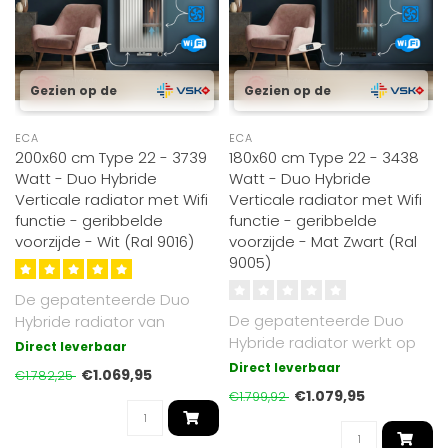
Gezien op de
Gezien op de
ECA
ECA
200x60 cm Type 22 - 3739
180x60 cm Type 22 - 3438
Watt - Duo Hybride
Watt - Duo Hybride
Verticale radiator met Wifi
Verticale radiator met Wifi
functie - geribbelde
functie - geribbelde
voorzijde - Wit (Ral 9016)
voorzijde - Mat Zwart (Ral
9005)
De gepatenteerde Duo
De gepatenteerde Duo
Hybride radiator van
Hybride radiator werkt op
Radiator-Outlet werkt
Direct leverbaar
cv of elektrisch. Voorzien
zowel op cv (gas..
Direct leverbaar
€1.069,95
€1.782,25
van Op..
€1.079,95
€1.799,92