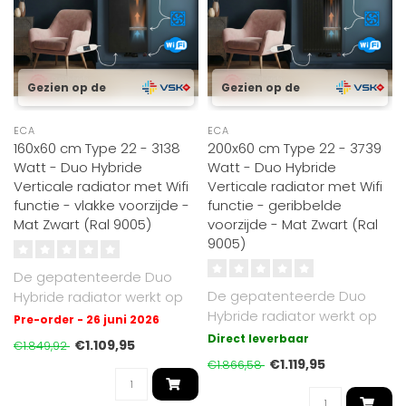
Gezien op de
Gezien op de
ECA
ECA
160x60 cm Type 22 - 3138
200x60 cm Type 22 - 3739
Watt - Duo Hybride
Watt - Duo Hybride
Verticale radiator met Wifi
Verticale radiator met Wifi
functie - vlakke voorzijde -
functie - geribbelde
Mat Zwart (Ral 9005)
voorzijde - Mat Zwart (Ral
9005)
De gepatenteerde Duo
De gepatenteerde Duo
Hybride radiator werkt op
Hybride radiator werkt op
cv of elektrisch. Met Oppio
Pre-order - 26 juni 2026
cv of elektrisch. Met Oppio
warmt..
Direct leverbaar
€1.109,95
€1.849,92
warmt..
€1.119,95
€1.866,58