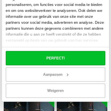
ECA
ECA
personaliseren, om functies voor social media te bieden
200x60 cm Type 22 - 3739
180x60 cm Type 22 - 3438
en om ons websiteverkeer te analyseren. Ook delen we
Watt - Duo Hybride
Watt - Duo Hybride
informatie over uw gebruik van onze site met onze
Verticale radiator met Wifi
Verticale radiator met Wifi
partners voor social media, adverteren en analyse. Deze
functie - vlakke voorzijde -
functie - gegroefde
partners kunnen deze gegevens combineren met andere
Wit (Ral 9016)
voorzijde - Wit (Ral 9016)
informatie die u aan ze heeft verstrekt of die ze hebben
verzameld op basis van uw gebruik van hun services.
De gepatenteerde Duo
De gepatenteerde Duo
Hybride radiator van
Hybride radiator van
Radiator-Outlet werkt
Radiator-Outlet werkt
Direct leverbaar
Direct leverbaar
PERFECT!
zowel op cv (gas..
zowel op cv (gas..
€1.149,95
€1.149,95
€1.916,58
€1.916,58
Aanpassen
HYRBIDE
HYRBIDE
Weigeren